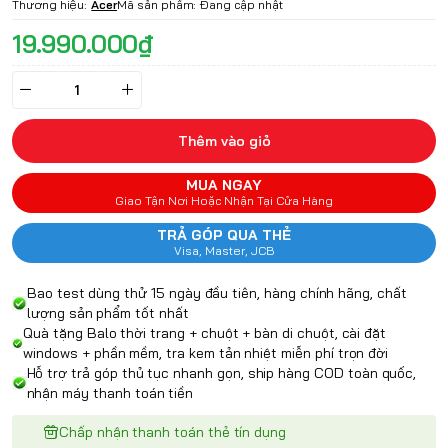
Thương hiệu:
Acer
Mã sản phẩm:
Đang cập nhật
19.990.000₫
Thêm vào giỏ
MUA NGAY
Giao Tận Nơi Hoặc Nhận Tại Cửa Hàng
TRẢ GÓP QUA THẺ
Visa, Master, JCB
Bao test dùng thử 15 ngày đầu tiên, hàng chính hãng, chất
lượng sản phẩm tốt nhất
Quà tặng Balo thời trang + chuột + bàn di chuột, cài đặt
windows + phần mềm, tra kem tản nhiệt miễn phí trọn đời
Hỗ trợ trả góp thủ tục nhanh gọn, ship hàng COD toàn quốc,
nhận máy thanh toán tiền
Chấp nhận thanh toán thẻ tín dụng