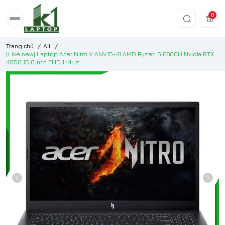
0
Trang chủ
/
All
/
[Like new] Laptop Acer Nitro V ANV15-41 AMD Ryzen 5 6600H Nvidia RTX
4050 15.6 inch FHD 144Hz