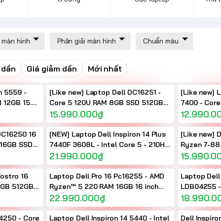
 màn hình
Phân giải màn hình
Chuẩn màu
 dần
Giá giảm dần
Mới nhất
n 5559 -
[Like new] Laptop Dell DC16251 -
[Like new] L
M 12GB 15.6
Core 5 120U RAM 8GB SSD 512GB
7400 - Core
Màn 16 inch FHD+ Touch
15.990.000₫
SSD 512GB 1
12.990.0
 DC16250 16
[NEW] Laptop Dell Inspiron 14 Plus
[Like new] D
7440F 3608L - Intel Core 5 - 210H
Ryzen 7-88
HD+ Touch
RAM 16GB 14 inch 2K+
21.990.000₫
512GB AMD
15.990.0
14inch 2.2K
Vostro 16
Laptop Dell Pro 16 Pc16255 - AMD
Laptop Dell 
16GB 512GB
Ryzen™ 5 220 RAM 16GB 16 inch
LDB04255 -
inch FHD+
FHD+
22.990.000₫
RAM 16GB 1
18.990.0
Screen
14250 - Core
Laptop Dell Inspiron 14 5440 - Intel
Dell Inspir