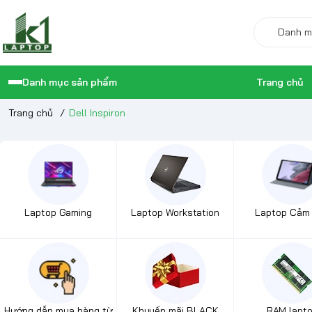
Danh mục sản phẩm
Trang chủ
Trang chủ
/
Dell Inspiron
Laptop Gaming
Laptop Workstation
Laptop Cảm
Hướng dẫn mua hàng từ
Khuyến mãi BLACK
RAM lapt