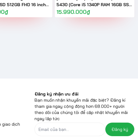
SD 512GB FHD 16 inch
5430 (Core i5 1340P RAM 16GB SSD
00₫
512GB Intel Iris Xe Graphics Màn 14
15.990.000₫
inch FHD+)
Đăng ký nhận ưu đãi
Bạn muốn nhận khuyến mãi đặc biệt? Đăng kí
tham gia ngay cộng động hơn 68.000+ người
theo dõi của chúng tôi để cập nhật khuyến mãi
ngay lập tức
 giao dịch
Đăng ký