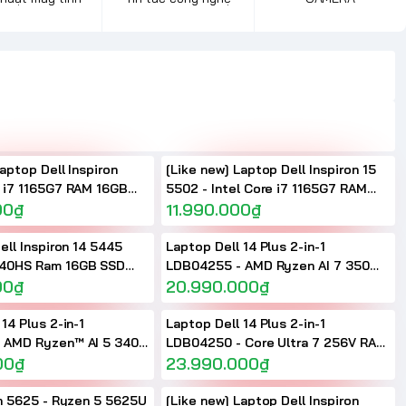
aptop Dell Inspiron
[Like new] Laptop Dell Inspiron 15
 i7 1165G7 RAM 16GB
5502 - Intel Core i7 1165G7 RAM
4.5 inch 2.5K
00₫
16GB SSD 512GB 15.6 inch FHD IPS
11.990.000₫
ell Inspiron 14 5445
Laptop Dell 14 Plus 2-in-1
40HS Ram 16GB SSD
LDB04255 - AMD Ryzen AI 7 350
 Radeon 780M Màn
00₫
RAM 16GB 14 inch FHD+ Touch
20.990.000₫
Screen
14 Plus 2-in-1
Laptop Dell 14 Plus 2-in-1
 AMD Ryzen™ AI 5 340
LDB04250 - Core Ultra 7 256V RAM
4 inch FHD+ Touch
00₫
16GB SSD 1TB 14 inch FHD+ Touch
23.990.000₫
Screen
on 5625 - Ryzen 5 5625U
[Like new] Laptop Dell Inspiron