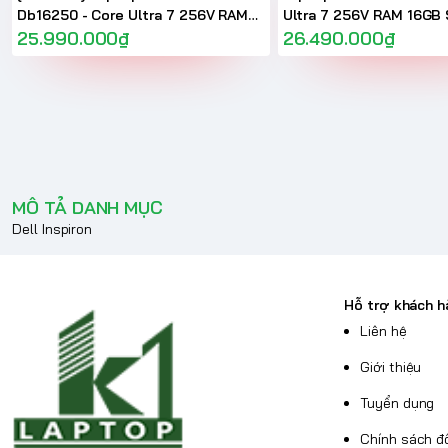
Db16250 - Core Ultra 7 256V RAM
Ultra 7 256V RAM 16GB
16GB SSD 1TB Màn hình 16 inch 2.5K
25.990.000₫
Màn hình 14 inch 2.5K
26.490.000₫
MÔ TẢ DANH MỤC
Dell Inspiron
Hỗ trợ khách h
Liên hệ
Giới thiệu
Tuyển dụng
Chính sách đổ