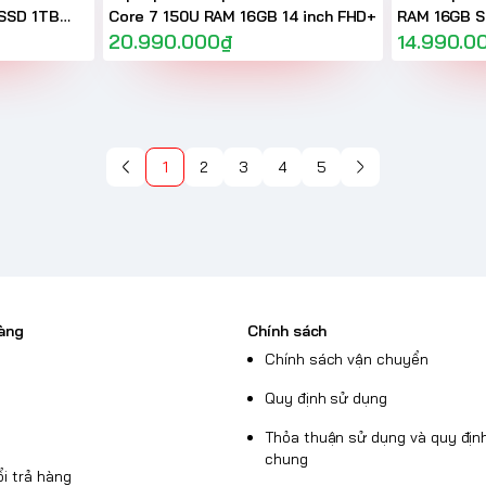
 SSD 1TB
Core 7 150U RAM 16GB 14 inch FHD+
RAM 16GB S
20.990.000₫
Silver
14.990.0
1
2
3
4
5
àng
Chính sách
Chính sách vận chuyển
Quy định sử dụng
Thỏa thuận sử dụng và quy định
chung
i trả hàng