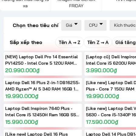
xa
FRIDAY
Chọn theo tiêu chí
Giá
CPU
Kích thước
Sắp xếp theo
Tên A → Z
Tên Z → A
Giá tăng
[NEW] Laptop Dell Pro 14 Essential
[Laptop cũ] Dell Inspiro
PV14250 - Intel Core 5 120U RAM
Intel Core i5 6200U RA
16GB SSD 512B Intel Graphics 14
20.990.000₫
inch HD
3.990.000₫
inch FHD+ Bạc
Laptop Dell 16 Plus 2-in-1 DB16255-
[Like new] Laptop Dell
AMD Ryzen™ AI 5 340 RAM 16GB 16
Plus - Core 7 150U RAM 16GB SSD
inch FHD+ Touch Screen
19.990.000₫
1TB Màn hình 16 inch F
19.990.000₫
Laptop Dell Inspiron 7640 Plus -
[Like new] Laptop Dell 
Intel Core i5 12450H Ram 16GB SSD
5630 - Core i5-1340P 
512GB 16 inch FHD+
15.990.000₫
Intel Iris Xe Graphic 16
17.590.000₫
[Like new] Laptop Dell 16 Plus
Laptop Dell 14 Plus DB