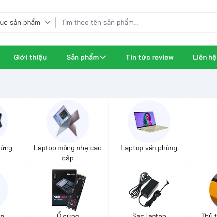
Giới thiệu
Sản phẩm
Tin tức review
Liên hệ
 ứng
Laptop mỏng nhẹ cao
Laptop văn phòng
cấp
op
Ổ cứng
Sạc laptop
Thủ 