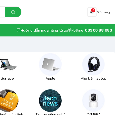
0
Giỏ hàng
Hướng dẫn mua hàng từ xa
Hotline:
033 66 88 683
Surface
Apple
Phụ kiện laptop
thuật máy tính
Tin tức công nghệ
CAMERA