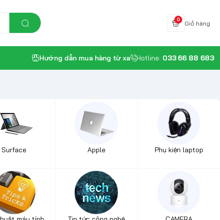
0
Giỏ hàng
Hướng dẫn mua hàng từ xa
Hotline:
033 66 88 683
Surface
Apple
Phụ kiện laptop
thuật máy tính
Tin tức công nghệ
CAMERA