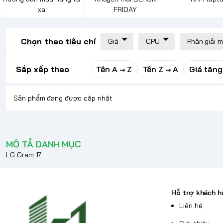
xa
FRIDAY
Chọn theo tiêu chí
Giá
CPU
Phân giải 
Sắp xếp theo
Tên A → Z
Tên Z → A
Giá tăng
Sản phẩm đang được cập nhật
MÔ TẢ DANH MỤC
LG Gram 17
Hỗ trợ khách h
Liên hệ