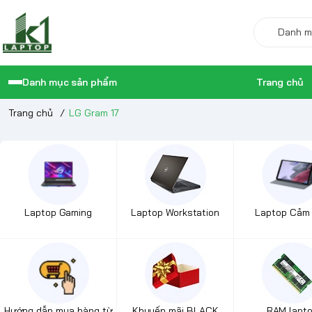
Danh mục sản phẩm
Trang chủ
Trang chủ
/
LG Gram 17
Laptop Gaming
Laptop Workstation
Laptop Cảm
Hướng dẫn mua hàng từ
Khuyến mãi BLACK
RAM lapt