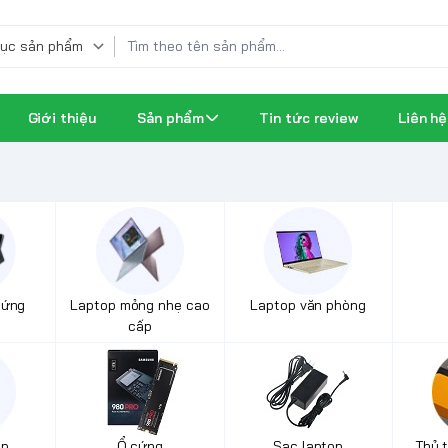
Giới thiệu
Sản phẩm
Tin tức review
Liên hệ
 ứng
Laptop mỏng nhẹ cao
Laptop văn phòng
cấp
op
Ổ cứng
Sạc laptop
Thủ 