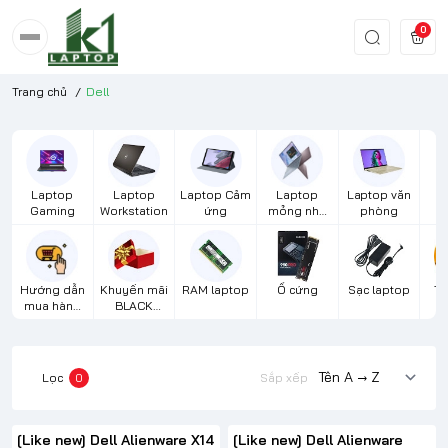
0
Trang chủ
/
Dell
Laptop
Laptop
Laptop Cảm
Laptop
Laptop văn
S
Gaming
Workstation
ứng
mỏng nhẹ
phòng
cao cấp
Hướng dẫn
Khuyến mãi
RAM laptop
Ổ cứng
Sạc laptop
Th
mua hàng
BLACK
m
từ xa
FRIDAY
Lọc
0
Sắp xếp
[Like new] Dell Alienware X14
[Like new] Dell Alienware