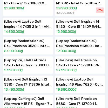
R1 - Core i7 12700H RTX
M16 R2 - Intel Core Ultra 7
3060 FHD 144Hz 14inch
21.990.000₫
155H Nvidia RTX4070
39.990.000₫
-7%
42.990.000₫
16.0inch QHD+ 240Hz
[Like new] Laptop Dell
[Like new] Dell Inspiron 14
Inspiron 14 7435 2 in 1 - AMD
5420 - Core i5 1240P RAM
Ryzen 5 7530U 14 inch FHD+
14.390.000₫
16G SSD 512G 14 inch FHD
12.990.000₫
Touch
IPS
[Laptop Workstation cũ]
[Laptop Workstation cũ]
Dell Precision 3520 - Intel
Dell Precision M6800 - Intel
Core i7 6820HQ Quadro
8.990.000₫
Core i7 4800MQ Nvidia
12.990.000₫
M620 15.6inch FHD IPS
Quadro / AMD FirePro
[Laptop cũ] Dell Latitude
[Like new] Dell Precision
5470 - Intel Core i5 6300U
5470 - Core i7 12700H RAM
14 inch HD
5.390.000₫
16GB SSD 512GB RTX A1000
27.990.000₫
14 Inch Full HD+
[Like new] Dell Inspiron 13
[Like new] Laptop Dell
5310 - Core i7-11370H Intel
Inspiron 16 Plus 7620 - Core
Iris Xe Graphics 13.3inch 2K
13.490.000₫
i7 12700H RTX3060 16 inch
19.890.000₫
IPS
16:10 3K 100% sRGB
[Laptop Gaming cũ] Dell
[Like new] Dell Precision
Alienware M15 R5 - Ryzen 7
5680 - Core i7-13700H |