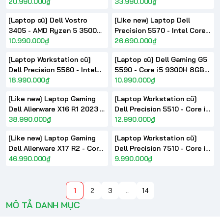
5800H RTX3050Ti 15.6 inch
20.990.000₫
RAM 32GB | RTX A1000 6GB|
33.990.000₫
FHD 165Hz 100% sRGB
16 Inch Full HD+
[Laptop cũ] Dell Vostro
[Like new] Laptop Dell
3405 - AMD Ryzen 5 3500U
Precision 5570 - Intel Core
14 inch FHD IPS
10.990.000₫
i7-12800H | RAM 32GB | RTX
26.690.000₫
A1000 | 15.6 Inch Full HD+
[Laptop Workstation cũ]
[Laptop cũ] Dell Gaming G5
Dell Precision 5560 - Intel
5590 - Core i5 9300H 8GB
Core i7 i9 Xeon | Quadro
18.990.000₫
SSD 128GB + HDD 1TB
10.990.000₫
T1200 | RTX A2000
GeForce GTX 1650 15.6inch
[Like new] Laptop Gaming
[Laptop Workstation cũ]
FHD
Dell Alienware X16 R1 2023 -
Dell Precision 5510 - Core i7
Core i7 13700H RTX 4070
38.990.000₫
6820HQ/ Xeon Nvidia
12.990.000₫
16inch QHD+ 240Hz
Quadro 15.6inch FHD 100%
[Like new] Laptop Gaming
[Laptop Workstation cũ]
sRGB
Dell Alienware X17 R2 - Core
Dell Precision 7510 - Core i7
i9 12900H RTX 3080
46.990.000₫
6820HQ Quadro M1000M
9.990.000₫
17.3inch FHD 480Hz 100%
15.6 inch FHD
sRGB
1
2
3
...
14
MÔ TẢ DANH MỤC