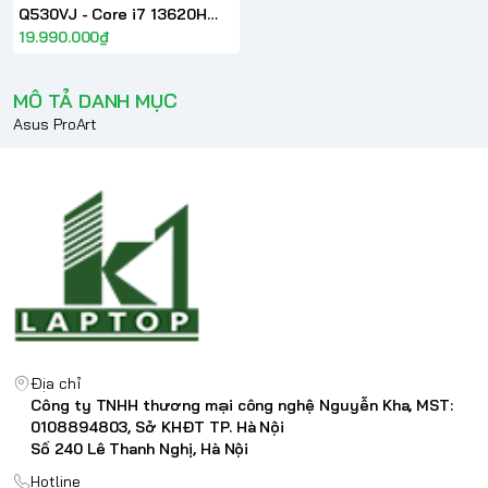
Q530VJ - Core i7 13620H
Ram 16GB SSD 512GB RTX
19.990.000₫
3050 6GB 15.6inch FHD
OLED 60Hz 100% DCI-P3
MÔ TẢ DANH MỤC
Asus ProArt
Địa chỉ
Công ty TNHH thương mại công nghệ Nguyễn Kha, MST:
0108894803, Sở KHĐT TP. Hà Nội
Số 240 Lê Thanh Nghị, Hà Nội
Hotline