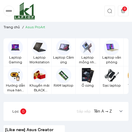
0
Trang chủ
/
Asus ProArt
Laptop
Laptop
Laptop Cảm
Laptop
Laptop văn
S
Gaming
Workstation
ứng
mỏng nhẹ
phòng
cao cấp
Hướng dẫn
Khuyến mãi
RAM laptop
Ổ cứng
Sạc laptop
Th
mua hàng
BLACK
m
từ xa
FRIDAY
Lọc
0
Sắp xếp
[Like new] Asus Creator