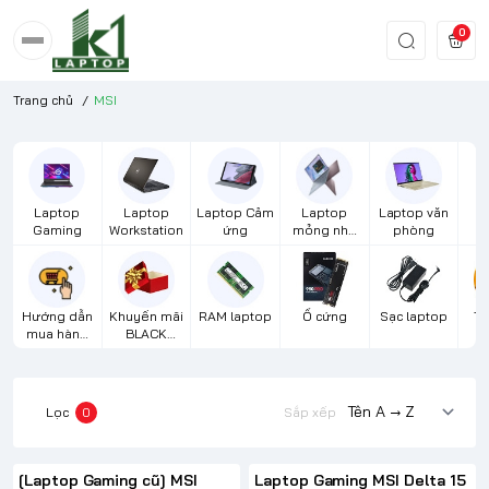
0
Trang chủ
/
MSI
Laptop
Laptop
Laptop Cảm
Laptop
Laptop văn
S
Gaming
Workstation
ứng
mỏng nhẹ
phòng
cao cấp
Hướng dẫn
Khuyến mãi
RAM laptop
Ổ cứng
Sạc laptop
Th
mua hàng
BLACK
m
từ xa
FRIDAY
Lọc
0
Sắp xếp
[Laptop Gaming cũ] MSI
Laptop Gaming MSI Delta 15