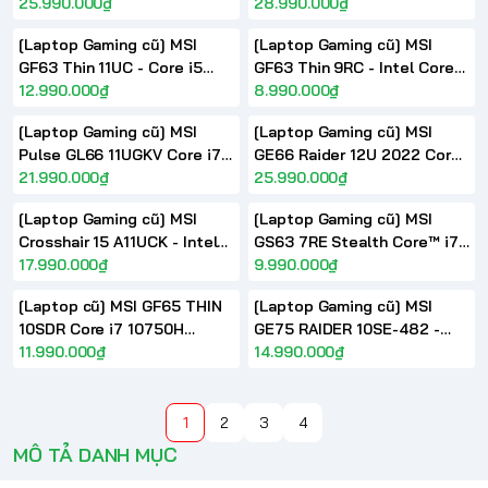
11375H RTX 3060 15.6inch
25.990.000₫
Core i7-12700H RTX 3060 16
28.990.000₫
FHD 144Hz
inch QHD+ 100% DCI-P3
[Laptop Gaming cũ] MSI
[Laptop Gaming cũ] MSI
GF63 Thin 11UC - Core i5
GF63 Thin 9RC - Intel Core
11400H RTX3050 15.6inch
12.990.000₫
i5 9300H GTX1050 15.6inch
8.990.000₫
FHD
FHD
[Laptop Gaming cũ] MSI
[Laptop Gaming cũ] MSI
Pulse GL66 11UGKV Core i7
GE66 Raider 12U 2022 Core
11800H Nvidia RTX3070
21.990.000₫
i7 12700H RTX 3070Ti
25.990.000₫
144Hz
15.6inch FHD 360Hz
[Laptop Gaming cũ] MSI
[Laptop Gaming cũ] MSI
Crosshair 15 A11UCK - Intel
GS63 7RE Stealth Core™ i7
Core i7-11800H RTX 3050
17.990.000₫
7700HQ GTX1050Ti 15.6inch
9.990.000₫
15.6inch FHD 144hz
FHD
[Laptop cũ] MSI GF65 THIN
[Laptop Gaming cũ] MSI
10SDR Core i7 10750H
GE75 RAIDER 10SE-482 -
GTX1660Ti 15.6inch FHD
11.990.000₫
Core i7 10750H RTX2060
14.990.000₫
120Hz
17.3 inch FHD 144Hz
1
2
3
4
MÔ TẢ DANH MỤC