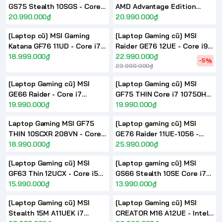
GS75 Stealth 10SGS - Core
AMD Advantage Edition
i7 10875H RAM 32GB SSD
20.990.000₫
RYZEN R7 5800H RADEON
20.990.000₫
1TB RTX2080 Super FHD
RX6700M 240Hz
[Laptop cũ] MSI Gaming
[Laptop Gaming cũ] MSI
17.3inch 300Hz
Katana GF76 11UD - Core i7-
Raider GE76 12UE - Core i9
11800H/ RAM 16GB/ 512GB
18.999.000₫
12900H RTX 3060 17.3 inch
22.990.000₫
-5%
23.990.000₫
SSD/ 17.3 FHD 144Hz/
FHD 144Hz IPS
RTX3050 Ti 4GB DDR6
[Laptop Gaming cũ] MSI
[Laptop Gaming cũ] MSI
GE66 Raider - Core i7
GF75 THIN Core i7 10750H
10875H RTX 2070 15.6 inch
19.990.000₫
RTX 3060 17.3 inch FHD
19.990.000₫
FHD 240Hz
144Hz
Laptop Gaming MSI GF75
[Laptop gaming cũ] MSI
THIN 10SCXR 208VN - Core
GE76 Raider 11UE-1056 -
i7 10750H GTX1650Ti 144Hz
18.990.000₫
Intel Core i7-11800H RTX
25.990.000₫
17.3 inch FHD IPS 144Hz
3060 17.3inch 144Hz IPS
[Laptop Gaming cũ] MSI
[Laptop gaming cũ] MSI
GF63 Thin 12UCX - Core i5
GS66 Stealth 10SE Core i7
12450H RTX2050 15.6inch
15.990.000₫
10850H RTX2060 15.6inch
13.990.000₫
FHD 144Hz
FHD 240Hz
[Laptop Gaming cũ] MSI
[Laptop Gaming cũ] MSI
Stealth 15M A11UEK i7
CREATOR M16 A12UE - Intel