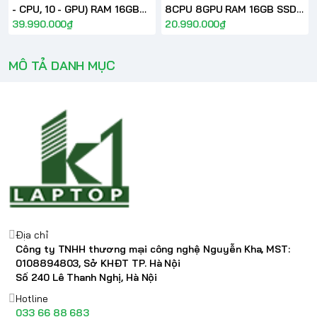
- CPU, 10 - GPU) RAM 16GB
8CPU 8GPU RAM 16GB SSD
SSD 512GB 14-inch Liquid
39.990.000₫
256GB
20.990.000₫
Retina XDR
MÔ TẢ DANH MỤC
Địa chỉ
Công ty TNHH thương mại công nghệ Nguyễn Kha, MST:
0108894803, Sở KHĐT TP. Hà Nội
Số 240 Lê Thanh Nghị, Hà Nội
Hotline
033 66 88 683