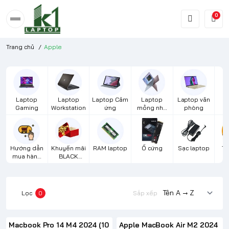
0
Trang chủ
/
Apple
Laptop
Laptop
Laptop Cảm
Laptop
Laptop văn
S
Gaming
Workstation
ứng
mỏng nhẹ
phòng
cao cấp
Hướng dẫn
Khuyến mãi
RAM laptop
Ổ cứng
Sạc laptop
Th
mua hàng
BLACK
m
từ xa
FRIDAY
Lọc
0
Sắp xếp
Macbook Pro 14 M4 2024 (10
Apple MacBook Air M2 2024