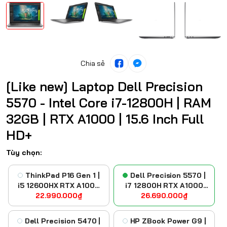
Chia sẻ
[Like new] Laptop Dell Precision
5570 - Intel Core i7-12800H | RAM
32GB | RTX A1000 | 15.6 Inch Full
HD+
Tùy chọn:
ThinkPad P16 Gen 1 |
Dell Precision 5570 |
i5 12600HX RTX A1000
i7 12800H RTX A1000
22.990.000₫
FHD
26.690.000₫
FHD+
Dell Precision 5470 |
HP ZBook Power G9 |