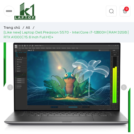
0
Trang chủ
/
All
/
[Like new] Laptop Dell Precision 5570 - Intel Core i7-12800H | RAM 32GB |
RTX A1000 | 15.6 Inch Full HD+