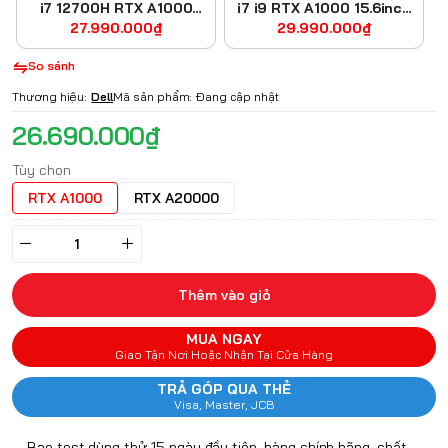
i7 12700H RTX A1000
i7 i9 RTX A1000 15.6inch
27.990.000₫
FHD+
29.990.000₫
FHD
So sánh
Thương hiệu:
Dell
Mã sản phẩm:
Đang cập nhật
26.690.000₫
Tùy chọn
RTX A1000
RTX A20000
Thêm vào giỏ
MUA NGAY
Giao Tận Nơi Hoặc Nhận Tại Cửa Hàng
TRẢ GÓP QUA THẺ
Visa, Master, JCB
Bao test dùng thử 15 ngày đầu tiên, hàng chính hãng, chất