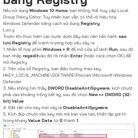
Nếu sử dụng
Windows 10 Home
, bạn không thể truy cập Local
Group Policy Editor. Tuy nhiên bạn vẫn có thể vô hiệu hóa
Windows Defender bằng cách sử dụng
Registry
.
Lưu ý:
Trước khi thực hiện các bước dưới đây bạn nên tiến hành
sao
lưu Registry
để tránh trường hợp xấu xảy ra.
1. Nhấn tổ hợp phím
Windows + R
để mở cửa sổ lệnh
Run
, sau đó
bạn nhập
regedit
vào đó rồi nhấn
Enter
(hoặc click chọn OK) để
mở Registry.
2. Trên cửa sổ Registry, bạn điều hướng theo key:
HKEY_LOCAL_MACHINE\SOFTWARE\Policies\Microsoft\Windows
Defender
3. Nếu không tìm thấy
DWORD DisableAntiSpyware
, kích chuột
phải vào khoảng trống bất kỳ, sau đó chọn
New => DWORD (32-
bit) Value
.
4. Đặt tên cho key mới này là
DisableAntiSpyware
.
5. Kích đúp chuột vào key mới mà bạn vừa tạo, thiết lập giá trị
trong khung
Value Data
từ
0
thành
1
.