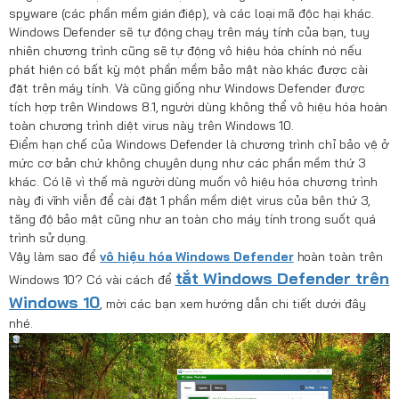
spyware (các phần mềm gián điệp), và các loại mã độc hại khác.
Windows Defender sẽ tự động chạy trên máy tính của bạn, tuy
nhiên chương trình cũng sẽ tự động vô hiệu hóa chính nó nếu
phát hiện có bất kỳ một phần mềm bảo mật nào khác được cài
đặt trên máy tính. Và cũng giống như Windows Defender được
tích hợp trên Windows 8.1, người dùng không thể vô hiệu hóa hoàn
toàn chương trình diệt virus này trên Windows 10.
Điểm hạn chế của Windows Defender là chương trình chỉ bảo vệ ở
mức cơ bản chứ không chuyên dụng như các phần mềm thứ 3
khác. Có lẽ vì thế mà người dùng muốn vô hiệu hóa chương trình
này đi vĩnh viễn để cài đặt 1 phần mềm diệt virus của bên thứ 3,
tăng độ bảo mật cũng như an toàn cho máy tính trong suốt quá
trình sử dụng.
Vậy làm sao để
vô hiệu hóa Windows Defender
hoàn toàn trên
tắt Windows Defender trên
Windows 10? Có vài cách để
Windows 10
, mời các bạn xem hướng dẫn chi tiết dưới đây
nhé.