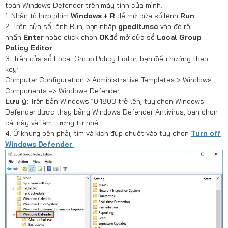
toàn Windows Defender trên máy tính của mình.
1. Nhấn tổ hợp phím
Windows + R
để mở cửa sổ lệnh
Run
.
2. Trên cửa sổ lệnh Run, bạn nhập
gpedit.msc
vào đó rồi
nhấn
Enter
hoặc click chọn
OK
để mở cửa sổ
Local Group
Policy Editor
.
3. Trên cửa sổ Local Group Policy Editor, bạn điều hướng theo
key:
Computer Configuration > Administrative Templates > Windows
Components => Windows Defender
Lưu ý:
Trên bản Windows 10 1803 trở lên, tùy chọn Windows
Defender được thay bằng Windows Defender Antivirus, bạn chọn
cái này và làm tương tự nhé.
4. Ở khung bên phải, tìm và kích đúp chuột vào tùy chọn
Turn off
Windows Defender
.