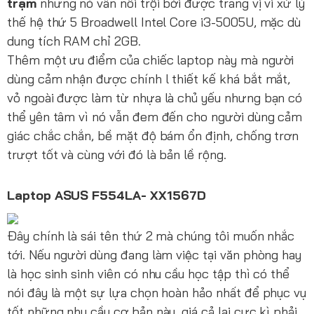
trạm
nhưng nó vẫn nổi trội bởi được trang vị vi xử lý
thế hệ thứ 5 Broadwell Intel Core i3-5005U, mặc dù
dung tích RAM chỉ 2GB.
Thêm một ưu điểm của chiếc laptop này mà người
dùng cảm nhận được chính l thiết kế khá bắt mắt,
vỏ ngoài được làm từ nhựa là chủ yếu nhưng bạn có
thể yên tâm vì nó vẫn đem đến cho người dùng cảm
giác chắc chắn, bề mặt độ bám ổn định, chống trơn
trượt tốt và cùng với đó là bản lề rộng.
Laptop ASUS F554LA- XX1567D
Đây chính là sái tên thứ 2 mà chúng tôi muốn nhắc
tới. Nếu người dùng đang làm việc tại văn phòng hay
là học sinh sinh viên có nhu cầu học tập thì có thể
nói đây là một sự lựa chọn hoàn hảo nhất để phục vụ
tốt những nhu cầu cơ bản này, giá cả lại cực kì phải