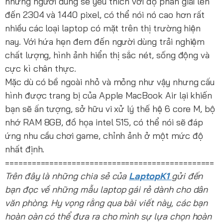
những người dùng sẽ yêu thích với độ phân giải lên
đến 2304 và 1440 pixel, có thể nói nó cao hơn rất
nhiều các loại laptop có mặt trên thị trường hiện
nay. Với hứa hẹn đem đến người dùng trải nghiệm
chất lượng, hình ảnh hiển thị sắc nét, sống động và
cực kì chân thực.
Mặc dù có bề ngoài nhỏ và mỏng như vậy nhưng cấu
hình được trang bị của Apple MacBook Air lại khiến
bạn sẽ ấn tượng, sở hữu vi xử lý thế hệ 6 core M, bộ
nhớ RAM 8GB, đồ họa intel 515, có thể nói sẽ đáp
ứng nhu cầu chơi game, chỉnh ảnh ở một mức độ
nhất định.
===============================================
Trên đây là những chia sẻ của
LaptopK1
gửi đến
bạn đọc về những mẫu laptop gái rẻ dành cho dân
văn phòng.
Hy vọng rằng qua bài viết này, các bạn
hoàn oàn có thể đưa ra cho mình sự lựa chọn hoàn