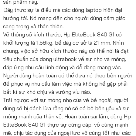
sản phẩm này.
Đây thực sự là điều mà các dòng laptop hiện đại
hướng tới. Nó mang đến cho người dùng cảm giác
sang trọng và thân thiện.
Về thông số kích thước, Hp EliteBook 840 G1 có
khối lượng là 1,58kg, bề dày cơ sở là 21 mm. Nhìn
chung, việc sở hữu kích thước này có thể nói là đạt
tiêu chuẩn của dòng ultrabook về sự nhẹ và mỏng,
đáp ứng nhu cầu linh động và dễ dàng mang vác.
Người dùng hoàn toàn có thể đưa nó theo bên người
để phục vụ nhu cầu làm việc mà không hề gặp phải
bất kì sự khó chịu và vướng víu nào.
Trái ngược với sự mỏng nhẹ của vẻ bề ngoài, người
dùng sẽ bị đánh lừa rằng nó sẽ có bộ bền yếu và sự
mỏng manh của thân vỏ. Hoàn toàn sai lầm, dòng Hp
EliteBook 840 G1 thực sự cứng cáp, vô cùng mạnh
mẽ, chịu tác dụng của ngoại lực vô cùng tốt như các