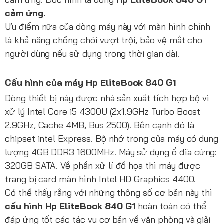
cảm ứng.
Ưu điểm nữa của dòng máy này với màn hình chính
là khả năng chống chói vượt trội, bảo vệ mắt cho
người dùng nếu sử dụng trong thời gian dài.
Cấu hình của máy
Hp EliteBook 840 G1
Dòng thiết bị này được nhà sản xuất tích hợp bộ vi
xử lý Intel Core i5 4300U (2x1.9GHz Turbo Boost
2.9GHz, Cache 4MB, Bus 2500). Bên cạnh đó là
chipset intel Express. Bộ nhớ trong của máy có dung
lượng 4GB DDR3 1600MHz. Máy sử dụng ổ đĩa cứng:
320GB SATA. Về phần xử lí đồ họa thì máy được
trang bị card màn hình Intel HD Graphics 4400.
Có thể thấy rằng với những thông số cơ bản này thì
cấu hình
Hp
EliteBook 840 G1
hoàn toàn có thể
đáp ứng tốt các tác vụ cơ bản về văn phòng và giải