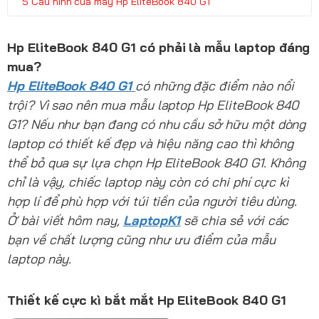
Cấu hình của máy Hp EliteBook 840 G1
Hp EliteBook 840 G1 có phải là mẫu laptop đáng
mua?
Hp
EliteBook 840 G1
có những đặc điểm nào nổi
trội? Vì sao nên mua mẫu laptop Hp
EliteBook 840
G1
? Nếu như bạn đang có nhu cầu sở hữu một dòng
laptop có thiết kế đẹp và hiệu năng cao thì không
thể bỏ qua sự lựa chọn Hp
EliteBook 840 G1. Không
chỉ là vậy, chiếc laptop này còn có chi phí cực kì
hợp lí để phù hợp với túi tiền của người tiêu dùng.
Ở bài viết hôm nay,
LaptopK1
sẽ chia sẻ với các
bạn về chất lượng cũng như ưu điểm của mẫu
laptop này.
Thiết kế cực kì bắt mắt Hp EliteBook 840 G1