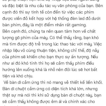
và đặc biệt là nhu cầu tác vụ văn phòng của bạn. Bên
cạnh đó thì sự tinh tế còn đến từ việc các phím
được viền đỏ kết hợp với hệ thống đèn led đỏ dưới
bàn phím, đây là một điểm nhấn rất gaming.
Bên cạnh đó, chúng ta nên quan tâm hơn về chất
lượng gõ phím của máy. Có thể thấy rằng, bạn khó
mà tìm được độ trễ trong lúc thao tác với máy. Việc
nhập liệu vô cùng thuận tiện, không chỉ thế, độ nảy
của phím sẽ khiến cho bạn thực sự ấn tượng. Nếu
như ai đó khó tính thì họ sẽ cảm thấy phím điều
hướng lên xuống khá là nhỏ nên đôi lúc sẽ hơi bất
tiện và khó chịu.
Về bàn di cảm ứng thì nó mang vẻ thiết kế liền khối.
Bàn di chuột cảm ứng có diện tích khá lớn, nhưng
thật sự mà nói thì khi sử dụng bàn di chuột này, bạn
sẽ cảm thấy không được êm ái và chính xác cho