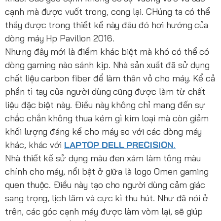
cạnh mà được vuốt trong, cong lại. CHúng ta có thể
thấy được trong thiết kế này đâu đó hơi hướng của
dòng máy Hp Pavilion 2016.
Nhưng đây mới là điểm khác biệt mà khó có thể có
dòng gaming nào sánh kịp. Nhà sản xuất đã sử dụng
chất liệu carbon fiber để làm thân vỏ cho máy. Kể cả
phần tì tay của người dùng cũng được làm từ chất
liệu đặc biệt này. Điều này không chỉ mang đến sự
chắc chắn không thua kém gì kim loại mà còn giảm
khối lượng đáng kể cho máy so với các dòng máy
khác, khác với
LAPTOP DELL PRECISION
.
Nhà thiết kế sử dụng màu đen xám làm tông màu
chính cho máy, nổi bật ở giữa là logo Omen gaming
quen thuộc. Điều này tạo cho người dùng cảm giác
sang trọng, lịch lãm và cực kì thu hút. Như đã nói ở
trên, các góc cạnh máy được làm vòm lại, sẽ giúp