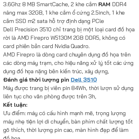
3.6Ghz 8 MB SmartCache, 2 khe cắm
RAM
DDR4
nâng max 32GB, 1 khe cắm ổ cứng 2.5inch, 1 khe
cắm SSD m2 sata hỗ trợ định dạng PCle
Dell Precision 3510 chỉ trang bị một loại card đồ họa
rời là AMD Firepro W5130M 2GB DDR5, không có
card phiên bản card Nvidia Quadro.
AMD Firepro là dòng card chuyên dụng đồ họa trên
các dòng máy trạm, cho hiệu năng xử lý tốt các ứng
dụng đồ họa nặng bên kiến trúc, xây dựng,
Đánh giá thời lượng pin
Dell 3510
Máy được trang bị viên pin 84Wh, thời lượn sử dụng
liên tục cho văn phòng được trên 3h,
Kết luận:
Ưu điểm: máy có cấu hình mạnh mẽ, trọng lượng
máy nhẹ tiện lợi di chuyển, bàn phím chất lượng tốt
gõ thích, thời lượng pin cao, màn hình đẹp để làm
đồ họa