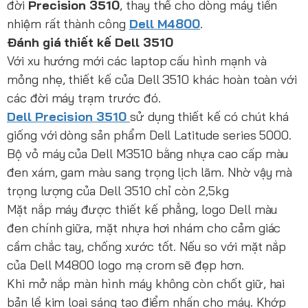
đời
Precision 3510
, thay thế cho dòng máy tiền
nhiệm rất thành công
Dell M4800
.
Đánh giá thiết kế Dell 3510
Với xu hướng mới các laptop cấu hình mạnh và
mỏng nhẹ, thiết kế của Dell 3510 khác hoàn toàn với
các đời máy trạm trước đó.
Dell Precision 3510
sử dụng thiết kế có chút khá
giống với dòng sản phẩm Dell Latitude series 5000.
Bộ vỏ máy của Dell M3510 bằng nhựa cao cấp màu
đen xám, gam màu sang trọng lịch lãm. Nhờ vậy mà
trọng lượng của Dell 3510 chỉ còn 2,5kg
Mặt nắp máy được thiết kế phẳng, logo Dell màu
đen chính giữa, mặt nhựa hơi nhám cho cảm giác
cầm chắc tay, chống xước tốt. Nếu so với mặt nắp
của Dell M4800 logo mạ crom sẽ đẹp hơn.
Khi mở nắp màn hình máy không còn chốt giữ, hai
bản lề kim loại sáng tạo điểm nhấn cho máy. Khớp