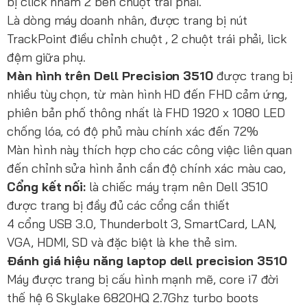
bị click nhầm 2 bên chuột trái phải.
Là dòng máy doanh nhân, được trang bị nút
TrackPoint điều chỉnh chuột , 2 chuột trái phải, lick
đệm giữa phụ.
Màn hình trên Dell Precision 3510
được trang bị
nhiều tùy chọn, từ màn hình HD đến FHD cảm ứng,
phiên bản phố thông nhất là FHD 1920 x 1080 LED
chống lóa, có độ phủ màu chính xác đến 72%
Màn hình này thích hợp cho các công việc liên quan
đến chỉnh sửa hình ảnh cần độ chính xác màu cao,
Cổng kết nối:
là chiếc máy trạm nên Dell 3510
được trang bị đầy đủ các cổng cần thiết
4 cổng USB 3.0, Thunderbolt 3, SmartCard, LAN,
VGA, HDMI, SD và đặc biệt là khe thẻ sim.
Đánh giá hiệu năng laptop dell precision 3510
Máy được trang bị cấu hình mạnh mẽ, core i7 đời
thế hệ 6 Skylake 6820HQ 2.7Ghz turbo boots