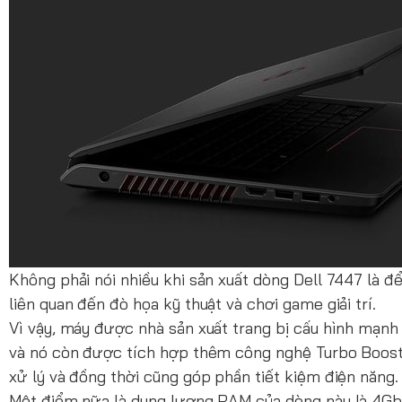
Không phải nói nhiều khi sản xuất dòng Dell 7447 là 
liên quan đến đò họa kỹ thuật và chơi game giải trí.
Vì vậy, máy được nhà sản xuất trang bị cấu hình mạnh m
và nó còn được tích hợp thêm công nghệ Turbo Boost 
xử lý và đồng thời cũng góp phần tiết kiệm điện năng.
Một điểm nữa là dung lượng RAM của dòng này là 4Gb 