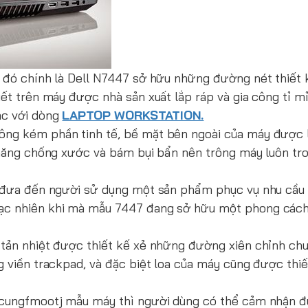
n đó chính là Dell N7447 sở hữu những đường nét thiết 
iết trên máy được nhà sản xuất lắp ráp và gia công tỉ m
ác với dòng
LAPTOP WORKSTATION.
ông kém phần tinh tế, bề mặt bên ngoài của máy được 
 năng chống xước và bám bụi bẩn nên trông máy luôn tro
và đưa đến người sử dụng một sản phẩm phục vụ nhu cầu
gạc nhiên khi mà mẫu 7447 đang sở hữu một phong cách
 tản nhiệt được thiết kế xẻ những đường xiên chỉnh ch
g viền trackpad, và đặc biệt loa của máy cũng được thiế
n cungfmootj mẫu máy thì người dùng có thể cảm nhận đ