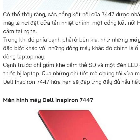
Có thể thấy rằng, các cổng kết nối của 7447 được nhà 
máy là nơi đặt cửa tản nhiệt chính, một cổng kết nối
cắm tai nghe.
Trong khi đó phía cạnh phải ở bên kia, như những
máy
đặc biệt khác với những dòng máy khác đó chính là ổ 
dòng laptop này.
Cạnh trước chỉ gồm khe cắm thẻ SD và một đèn LED có
thiết bị laptop. Qua những chi tiết mà chúng tôi vừa m
Dell Inspiron 7447 hứa hẹn sẽ đáp ứng đầy đủ hầu hết
Màn hình máy Dell Inspiron 7447