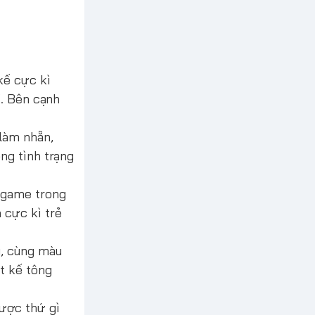
kế cực kì
ỉ. Bên cạnh
làm nhẵn,
ng tình trạng
 game trong
 cực kì trẻ
u, cùng màu
t kế tông
ược thứ gì