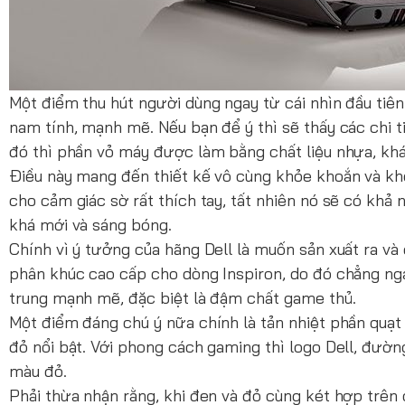
Một điểm thu hút người dùng ngay từ cái nhìn đầu tiê
nam tính, mạnh mẽ. Nếu bạn để ý thì sẽ thấy các chi t
đó thì phần vỏ máy được làm bằng chất liệu nhựa, kh
Điều này mang đến thiết kế vô cùng khỏe khoắn và kh
cho cảm giác sờ rất thích tay, tất nhiên nó sẽ có khả
khá mới và sáng bóng.
Chính vì ý tưởng của hãng Dell là muốn sản xuất ra 
phân khúc cao cấp cho dòng Inspiron, do đó chẳng n
trung mạnh mẽ, đặc biệt là đậm chất game thủ.
Một điểm đáng chú ý nữa chính là tản nhiệt phần quạt
đỏ nổi bật. Với phong cách gaming thì logo Dell, đườn
màu đỏ.
Phải thừa nhận rằng, khi đen và đỏ cùng két hợp trê