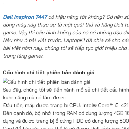
Dell Inspiron 7447
có hiệu năng tốt không? Có nên s
dòng máy này thực sự là một quái thú và hãng Dell t
game. Vậy thì cấu hình khủng của nó có những đặc điể
Nếu như ở bài viết trước, LaptopK1 đã chia sẻ cho c
bài viết hôm nay, chúng tôi sẽ tiếp tục giới thiệu c
trong làng gamer.
Cấu hình chi tiết phiên bản đánh giá
Sau đây, chúng tôi sẽ tiến hành mổ sẻ chi tiết cấu h
kahr năng mà nó làm được.
Đầu tiên, máy được trang bị CPU: Intel® Core™ i5-421
Bên cạnh đó, bộ nhớ trong RAM có dung lượng 4GB 16
dụng và được trang bị ổ cứng HDD có dung lượng 50
Card đồ hòa rời, và cụ thể là nó được Dell tích hợp 