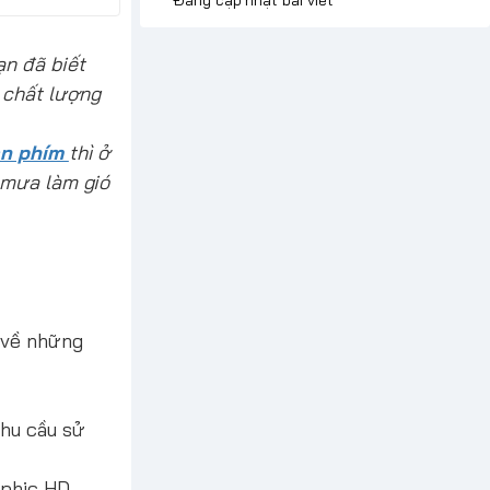
ạn đã biết
 chất lượng
àn phím
thì ở
m mưa làm gió
n về những
hu cầu sử
aphic HD