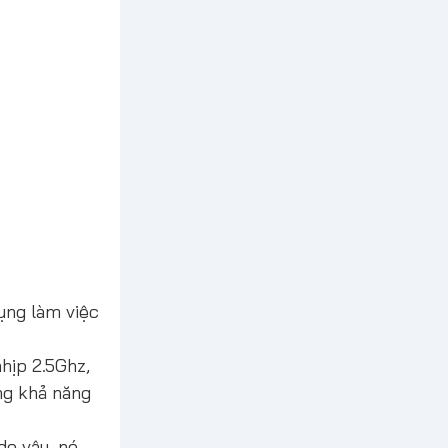
ụng làm việc
nhịp 2.5Ghz,
ng khả năng
do vậy, nó