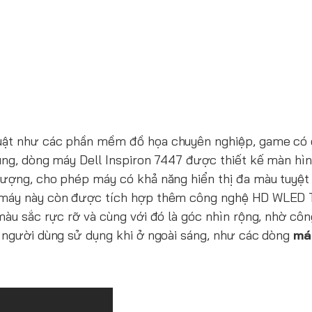
huật như các phần mềm đồ họa chuyên nghiệp, game có 
ùng, dòng máy Dell Inspiron 7447 được thiết kế màn hìn
tượng, cho phép máy có khả năng hiển thị đa màu tuyệt 
g máy này còn được tích hợp thêm công nghệ HD WLED 
màu sắc rực rỡ và cùng với đó là góc nhìn rộng, nhờ cô
i người dùng sử dụng khi ở ngoài sáng, như các dòng
má