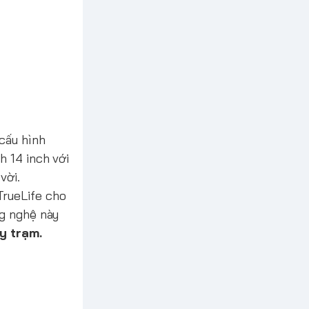
cấu hình
h 14 inch với
vời.
TrueLife cho
ng nghệ này
y trạm.