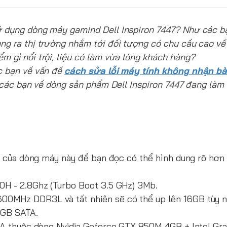
ử dụng dòng máy gamind Dell Inspiron 7447? Như các b
ung ra thị trường nhắm tới đối tượng có chu cầu cao về
m gì nổi trội, liệu có làm vừa lòng khách hàng?
ác bạn về vấn đề
cách sửa lỗi máy tính không nhận b
ho các bạn về dòng sản phẩm Dell Inspiron 7447 đang là
ình của dòng máy này để bạn đọc có thể hình dung rõ hơ
0H - 2.8Ghz (Turbo Boot 3.5 GHz) 3Mb.
00MHz DDR3L và tất nhiên sẽ có thể up lên 16GB tùy n
0GB SATA.
VGA thuộc dòng Nvidia Geforce GTX 850M 4GB + Intel Gr