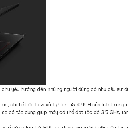
để chủ yếu hướng đến những người dùng có nhu cầu sử d
ẽ, chi tiết đó là vi xử lý Core i5 4210H của Intel xung 
sẽ có tác dụng giúp máy có thể đạt tốc độ 3.5 GHz, tă
và ổ cứng lưu trữ HDD có dung lượng 500GB siêu lớn, 