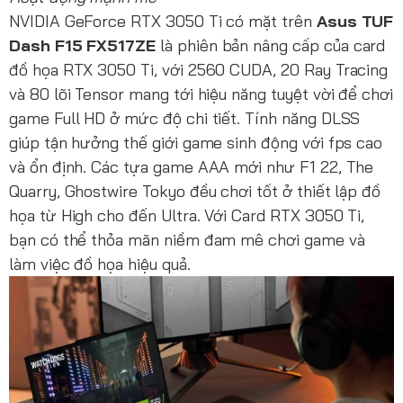
NVIDIA GeForce RTX 3050 Ti có mặt trên
Asus TUF
Dash F15 FX517ZE
là phiên bản nâng cấp của card
đồ họa RTX 3050 Ti, với 2560 CUDA, 20 Ray Tracing
và 80 lõi Tensor mang tới hiệu năng tuyệt vời để chơi
game Full HD ở mức độ chi tiết. Tính năng DLSS
giúp tận hưởng thế giới game sinh động với fps cao
và ổn định. Các tựa game AAA mới như F1 22, The
Quarry, Ghostwire Tokyo đều chơi tốt ở thiết lập đồ
họa từ High cho đến Ultra. Với Card RTX 3050 Ti,
bạn có thể thỏa mãn niềm đam mê chơi game và
làm việc đồ họa hiệu quả.