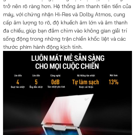
trở nên rõ ràng hơn. Hệ thống âm thanh tiên tiến của
máy, với chứng nhận Hi-Res và Dolby Atmos, cung
cấp âm lượng to rõ, độ khuếch âm lớn và âm thanh
đa chiều, giúp bạn đắm chìm vào không gian giải trí
sống động trong những trận chiến khốc liệt và các
thước phim hành động kịch tính.