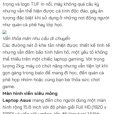
trọng và logo TUF in nổi, máy không quá cầu kỳ
nhưng vẫn thể hiện được cá tính độc đáo, gây ấn
tượng đặc biệt khi sử dụng ở những nơi đông người
như quán cà phê hay lớp học.
Vẫn thỏa mãn nhu cầu di chuyển
Các đường nét ở khe tản nhiệt được thiết kế tinh tế
nhưng vẫn đảm bảo tính hầm hố, một yếu tố không
thể thiếu trên một chiếc laptop gaming. Với trọng
lượng 2kg, máy có chút nặng nhưng vẫn tiện lợi khi
gọn gàng trong balo để mang đi học, đến quán cà
phê họp nhóm hoặc cùng bạn bè thỏa sức chơi
game.
Màn hình viền siêu mỏng
Laptop Asus
mang đến cho người dùng một màn
hình rộng 15.6 inch với độ phân giải Full HD (1920 x
1080) và viền siêu mỏng, tốc độ làm tươi 144Hz -