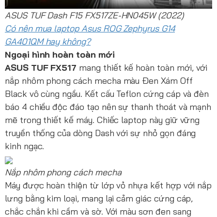
ASUS TUF Dash F15 FX517ZE-HN045W (2022)
Có nên mua laptop Asus ROG Zephyrus G14
GA401QM hay không?
Ngoại hình hoàn toàn mới
ASUS TUF FX517
mang thiết kế hoàn toàn mới, với
nắp nhôm phong cách mecha màu Đen Xám Off
Black vô cùng ngầu. Kết cấu Teflon cứng cáp và đèn
báo 4 chiều độc đáo tạo nên sự thanh thoát và mạnh
mẽ trong thiết kế máy. Chiếc laptop này giữ vững
truyền thống của dòng Dash với sự nhỏ gọn đáng
kinh ngạc.
Nắp nhôm phong cách mecha
Máy được hoàn thiện từ lớp vỏ nhựa kết hợp với nắp
lưng bằng kim loại, mang lại cảm giác cứng cáp,
chắc chắn khi cầm và sờ. Với màu sơn đen sang