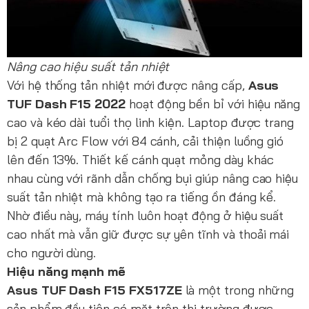
Nâng cao hiệu suất tản nhiệt
Với hệ thống tản nhiệt mới được nâng cấp,
Asus
TUF Dash F15 2022
hoạt động bền bỉ với hiệu năng
cao và kéo dài tuổi thọ linh kiện. Laptop được trang
bị 2 quạt Arc Flow với 84 cánh, cải thiện luồng gió
lên đến 13%. Thiết kế cánh quạt mỏng dày khác
nhau cùng với rãnh dẫn chống bụi giúp nâng cao hiệu
suất tản nhiệt mà không tạo ra tiếng ồn đáng kể.
Nhờ điều này, máy tính luôn hoạt động ở hiệu suất
cao nhất mà vẫn giữ được sự yên tĩnh và thoải mái
cho người dùng.
Hiệu năng mạnh mẽ
Asus TUF Dash F15 FX517ZE
là một trong những
sản phẩm đầu tiên có mặt trên thị trường được