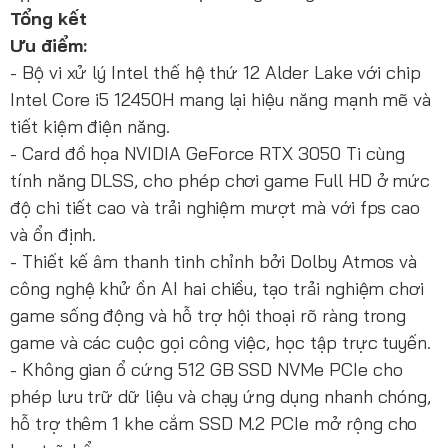
Tổng kết
Ưu điểm:
- Bộ vi xử lý Intel thế hệ thứ 12 Alder Lake với chip
Intel Core i5 12450H mang lại hiệu năng mạnh mẽ và
tiết kiệm điện năng.
- Card đồ họa NVIDIA GeForce RTX 3050 Ti cùng
tính năng DLSS, cho phép chơi game Full HD ở mức
độ chi tiết cao và trải nghiệm mượt mà với fps cao
và ổn định.
- Thiết kế âm thanh tinh chỉnh bởi Dolby Atmos và
công nghệ khử ồn AI hai chiều, tạo trải nghiệm chơi
game sống động và hỗ trợ hội thoại rõ ràng trong
game và các cuộc gọi công việc, học tập trực tuyến.
- Không gian ổ cứng 512 GB SSD NVMe PCIe cho
phép lưu trữ dữ liệu và chạy ứng dụng nhanh chóng,
hỗ trợ thêm 1 khe cắm SSD M.2 PCIe mở rộng cho