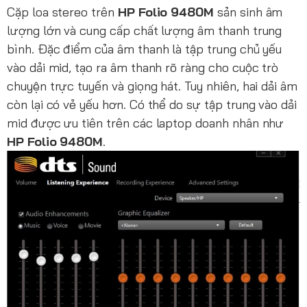
Cặp loa stereo trên
HP Folio 9480M
sản sinh âm
lượng lớn và cung cấp chất lượng âm thanh trung
bình. Đặc điểm của âm thanh là tập trung chủ yếu
vào dải mid, tạo ra âm thanh rõ ràng cho cuộc trò
chuyện trực tuyến và giọng hát. Tuy nhiên, hai dải âm
còn lại có vẻ yếu hơn. Có thể do sự tập trung vào dải
mid được ưu tiên trên các laptop doanh nhân như
HP Folio 9480M
.