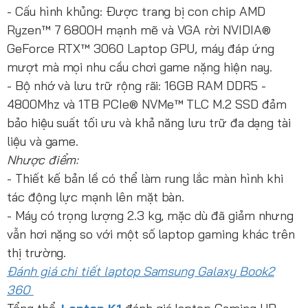
- Cấu hình khủng: Được trang bị con chip AMD
Ryzen™ 7 6800H mạnh mẽ và VGA rời NVIDIA®
GeForce RTX™ 3060 Laptop GPU, máy đáp ứng
mượt mà mọi nhu cầu chơi game nặng hiện nay.
- Bộ nhớ và lưu trữ rộng rãi: 16GB RAM DDR5 -
4800Mhz và 1TB PCIe® NVMe™ TLC M.2 SSD đảm
bảo hiệu suất tối ưu và khả năng lưu trữ đa dạng tài
liệu và game.
Nhược điểm:
- Thiết kế bản lề có thể làm rung lắc màn hình khi
tác động lực mạnh lên mặt bàn.
- Máy có trọng lượng 2.3 kg, mặc dù đã giảm nhưng
vẫn hơi nặng so với một số laptop gaming khác trên
thị trường.
Đánh giá chi tiết laptop Samsung Galaxy Book2
360