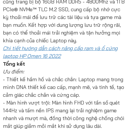
cũng trang bị bộ 16GB RAM DDR5 - 4800Mhz và 1TB
PCIe® NVMe™ TLC M.2 SSD, cung cấp bộ nhớ cực
kỳ thoải mái để lưu trữ các tài liệu và tựa game mà
bạn muốn. Kết hợp với dung lượng lưu trữ rộng rãi,
bạn có thể thoải mái trải nghiệm và tận hưởng mọi
khía cạnh của chiếc Laptop này.
Chi tiết hướng dẫn cách nâng cấp ram và ổ cứng
laptop HP Omen 16 2022
Tổng kết
Ưu điểm:
- Thiết kế hầm hố và chắc chắn: Laptop mang trong
mình DNA thiết kế cao cấp, mạnh mẽ, và tinh tế, tạo
cảm giác chắc chắn và cứng cáp.
- Màn hình vượt trội: Màn hình FHD với tần số quét
144Hz và tấm nền IPS mang lại trải nghiệm game
nhanh và mượt mà, đồng thời công nghệ chống chói
mắt giúp giảm mỏi mắt khi sử dụng lâu dài.