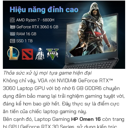
Thỏa sức xử lý mọi tựa game hiện đại
Không chỉ vậy, VGA rời NVIDIA® GeForce RTX™
3060 Laptop GPU với bộ nhớ 6 GB GDDR6 chuyên
dụng đảm bảo mang lại trải nghiệm gaming tuyệt vời,
đáng kể hơn bao giờ hết. Đây thực sự là điểm cực
ăn tiền của chiếc laptop gaming này.
Bên cạnh đó, Laptop Gaming
HP Omen 16
còn trang
bị GPU GeForce RTX 30 Series, sử dụng kiến trúc