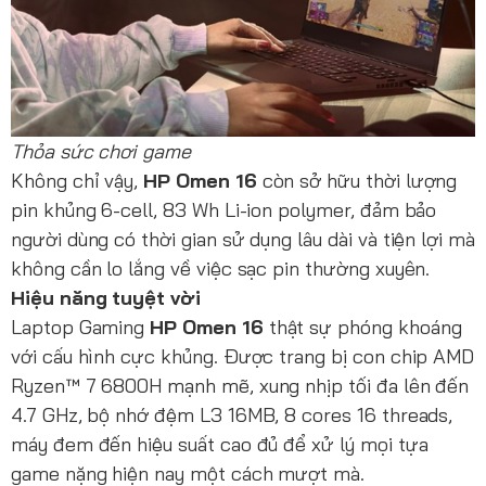
Thỏa sức chơi game
Không chỉ vậy,
HP Omen 16
còn sở hữu thời lượng
pin khủng 6-cell, 83 Wh Li-ion polymer, đảm bảo
người dùng có thời gian sử dụng lâu dài và tiện lợi mà
không cần lo lắng về việc sạc pin thường xuyên.
Hiệu năng tuyệt vời
Laptop Gaming
HP Omen 16
thật sự phóng khoáng
với cấu hình cực khủng. Được trang bị con chip AMD
Ryzen™ 7 6800H mạnh mẽ, xung nhịp tối đa lên đến
4.7 GHz, bộ nhớ đệm L3 16MB, 8 cores 16 threads,
máy đem đến hiệu suất cao đủ để xử lý mọi tựa
game nặng hiện nay một cách mượt mà.