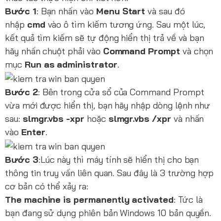
Bước 1
: Bạn nhấn vào
Menu Start
và sau đó
nhập
cmd
vào ô tìm kiếm tương ứng. Sau một lúc,
kết quả tìm kiếm sẽ tự động hiển thị trả về và bạn
hãy nhấn chuột phải vào
Command Prompt
và chọn
mục
Run as administrator
.
Bước 2
: Bên trong cửa sổ của Command Prompt
vừa mới được hiển thị, bạn hãy nhập dòng lệnh như
sau:
slmgr.vbs -xpr
hoặc
slmgr.vbs /xpr
và nhấn
vào
Enter
.
Bước 3
:Lúc này thì máy tính sẽ hiển thị cho bạn
thông tin truy vấn liên quan. Sau đây là 3 trường hợp
cơ bản có thể xảy ra:
The machine is permanently activated
: Tức là
bạn đang sử dụng phiên bản Windows 10 bản quyền.