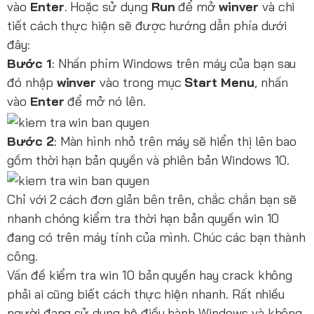
vào
Enter
. Hoặc sử dụng
Run
để mở
winver
và chi
tiết cách thực hiện sẽ được hướng dẫn phía dưới
đây:
Bước 1
: Nhấn phím Windows trên máy của bạn sau
đó nhập
winver
vào trong mục
Start Menu
, nhấn
vào
Enter
để mở nó lên.
Bước 2
: Màn hình nhỏ trên máy sẽ hiển thị lên bao
gồm thời hạn bản quyền và phiên bản Windows 10.
Chỉ với 2 cách đơn giản bên trên, chắc chắn bạn sẽ
nhanh chóng kiểm tra thời hạn bản quyền win 10
đang có trên máy tính của mình. Chúc các bạn thành
công.
Vấn đề kiểm tra win 10 bản quyền hay crack không
phải ai cũng biết cách thực hiện nhanh. Rất nhiều
người đang sử dụng hệ điều hành Windows và không