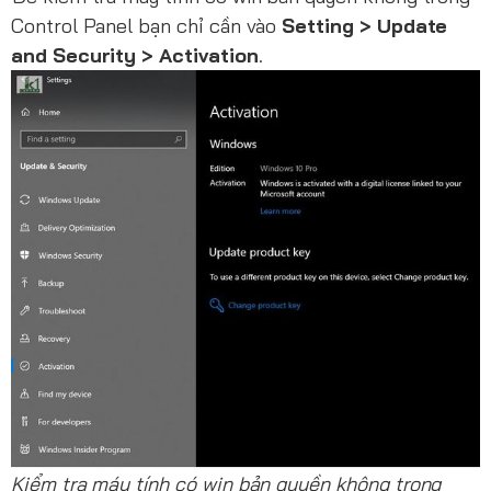
Control Panel bạn chỉ cần vào
Setting > Update
and Security > Activation
.
Kiểm tra máy tính có win bản quyền không trong