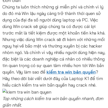
Đơn Giản
Chúng ta luôn thích những gì miễn phí và chính vì lý
do đó mà Win lậu ngày càng trở thành thói quen sử
dụng của đại đa số người dùng laptop và PC. Việc
dùng Win crack sẽ giúp chúng ta có được cái lợi
trước mắt là tiết kiệm được một khoản tiền kha khá.
Nhưng việc dùng Win crack sẽ đi kèm với những mối
nguy hại về bảo mật và thường xuyên bị các hacker
nhòm ngó. Và chính vì vậy nhiều người dùng hiện nay,
đặc biệt là các doanh nghiệp cá nhân có nhiều thông
tin quan trọng có sự quan tâm nhiều hơn tới Win bản
quyền. Vậy làm sao để
kiểm tra win bản quyền
?
Hãy theo dõi bài viết dưới đây của Laptop K1 để tìm
hiểu cách kiểm tra win bản quyền hay crack nhé.
Top những cách kiểm tra win bản quyền nhanh, đơn
giản nhất.