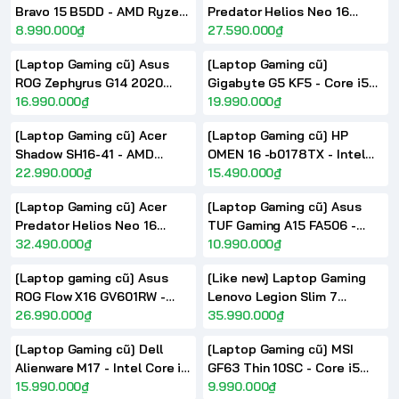
Bravo 15 B5DD - AMD Ryzen
Predator Helios Neo 16
5 5600H RAM 16GB
8.990.000₫
PHN16-72 2024 - Core i7
27.590.000₫
RX5500M FHD 15.6 inch
14700HX RAM 16GB Nvidia
[Laptop Gaming cũ] Asus
[Laptop Gaming cũ]
144Hz
RTX 4060 16inch FHD+
ROG Zephyrus G14 2020
Gigabyte G5 KF5 - Core i5
165Hz
GA401IV Alan Walker Special
16.990.000₫
13500H RAM 16GB SSD
19.990.000₫
Edition - Ryzen 7 4800HS
512GB RTX4060 FHD 144Hz
[Laptop Gaming cũ] Acer
[Laptop Gaming cũ] HP
RTX 2060 14 inch FHD 144Hz
Shadow SH16-41 - AMD
OMEN 16 -b0178TX - Intel
Ryzen 7 7840H RAM 16GB
22.990.000₫
Core i5 11400H RAM 16GB
15.490.000₫
RTX 4060 16 inch FHD+
SSD 512GB RTX3050Ti FHD
[Laptop Gaming cũ] Acer
[Laptop Gaming cũ] Asus
165Hz
16inch 144Hz
Predator Helios Neo 16
TUF Gaming A15 FA506 -
PHN16-72 2024 - Core i7
32.490.000₫
Intel Core i5 10300H
10.990.000₫
14700HX RAM 16GB Nvidia
GTX1650 15.6 inch FHD
[Laptop gaming cũ] Asus
[Like new] Laptop Gaming
RTX 4070 16inch 2K 240Hz
144Hz
ROG Flow X16 GV601RW -
Lenovo Legion Slim 7
AMD Ryzen 9 6900HS RTX
26.990.000₫
Y9000X IRH8 - Core i9
35.990.000₫
3070Ti 2.5K 16inch 165Hz
13900H Nvidia RTX 4070 16
[Laptop Gaming cũ] Dell
[Laptop Gaming cũ] MSI
Cảm ứng xoay 360 độ
inch 3K 165Hz
Alienware M17 - Intel Core i7
GF63 Thin 10SC - Core i5
9750H RAM 16GB GTX1660Ti
15.990.000₫
10300H RAM 16GB Nvidia
9.990.000₫