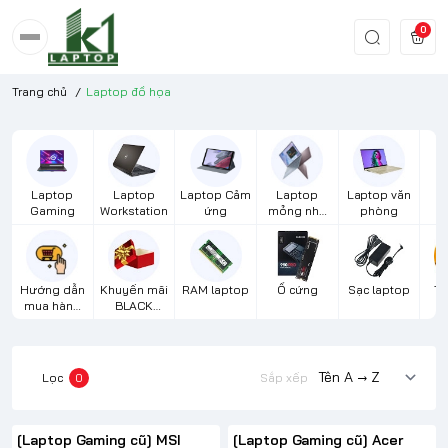
0
Trang chủ
/
Laptop đồ họa
Laptop
Laptop
Laptop Cảm
Laptop
Laptop văn
S
Gaming
Workstation
ứng
mỏng nhẹ
phòng
cao cấp
Hướng dẫn
Khuyến mãi
RAM laptop
Ổ cứng
Sạc laptop
Th
mua hàng
BLACK
m
từ xa
FRIDAY
Lọc
0
Sắp xếp
[Laptop Gaming cũ] MSI
[Laptop Gaming cũ] Acer