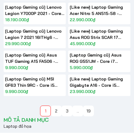
17.3 inch 2.5K 120Hz
GTX1650 15.6 inch FHD
[Laptop Gaming cũ] Lenovo
[Like new] Laptop Gaming
144Hz
Legion Y7000P 2021 - Core
Acer Nitro 5 AN515-58 -
i7 11800H Nvidia RTX3050 Ti
18.190.000₫
Core i7 12650H GeForce RTX
22.990.000₫
15.6 inch FHD 165Hz
4060 15.6 inch FHD 165Hz
[Laptop Gaming cũ] Lenovo
[Like new] Laptop Gaming
Legion 7 2021 16ITHg6 -
Asus ROG Strix SCAR 17
Core i7 11800H RAM 16GB
29.990.000₫
(2023) G733 - AMD Ryzen 9
45.990.000₫
NVIDIA RTX3080 16 inch 2K
7945HX Nvidia RTX 4080
[Laptop Gaming cũ] Asus
[Laptop Gaming cũ] Asus
165Hz
17.3 inch 2.5K 240Hz
TUF Gaming A15 FA506 -
ROG G551JW - Core i7
Ryzen 5 4600H GTX1650
9.990.000₫
4720HQ RAM 16GB Nvidia
5.990.000₫
15.6 inch FHD 144Hz
GTX 960 15.6inch FHD IPS
[Laptop Gaming cũ] MSI
[Like new] Laptop Gaming
GF63 Thin 9RC - Core i5
Gigabyte A16 - Core i5
9300H RAM 16GB Nvidia
9.990.000₫
13420H RAM 16GB SSD
23.990.000₫
GTX1650 15.6 inch FHD
512GB RTX4050 16inch
FHD+ 165Hz
1
2
3
...
19
MÔ TẢ DANH MỤC
Laptop đồ họa