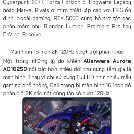
Cyberpunk 2077, Forza Horizon 5, Hogwarts Legacy
hoặc Marvel Rivals ở mức thiết lập cao với FPS ổn
định. Ngoài gaming, RTX 5050 cũng hỗ trợ tốt các
phần mềm như Blender, Lumion, Premiere Pro hay
DaVinci Resolve.
Màn hình 16 inch 2K 120Hz vượt trội phân khúc
Một trong những lý do khiến
Alienware Aurora
AC16250
nổi bật hơn nhiều đối thủ cùng tầm giá là
màn hình. Thay vì chỉ sử dụng Full HD như nhiều mẫu
gaming phổ thông, Dell trang bị màn hình 16 inch độ
phân giải 2K sắc nét cùng tần số quét 120Hz.