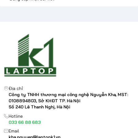
Địa chỉ
Công ty TNHH thương mại công nghệ Nguyễn Kha, MST:
0108894803, Sở KHĐT TP. Hà Nội
Số 240 Lê Thanh Nghị, Hà Nội
Hotline
033 66 88 683
Email
kha.nguyen@laptopk1.vn