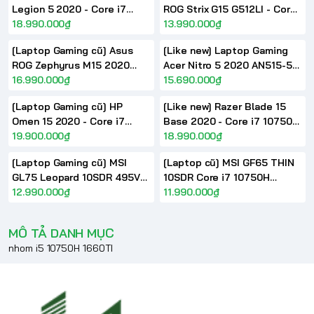
Legion 5 2020 - Core i7
ROG Strix G15 G512LI - Core
10750H GeForce GTX 1650Ti
18.990.000₫
i7 10750H GTX 1650Ti
13.990.000₫
15.6inch FHD
15.6inch FHD 144Hz
[Laptop Gaming cũ] Asus
[Like new] Laptop Gaming
ROG Zephyrus M15 2020
Acer Nitro 5 2020 AN515-55
GU502LU - Core i7 10750H
16.990.000₫
- Core i7 10750H GTX1650Ti
15.690.000₫
GTX1660Ti 15.6inch FHD
15.6inch FHD IPS
[Laptop Gaming cũ] HP
[Like new] Razer Blade 15
Omen 15 2020 - Core i7
Base 2020 - Core i7 10750H
10750H GTX1660Ti 15.6inch
19.900.000₫
GTX1660Ti 15.6inch FHD
18.990.000₫
FHD 144Hz
120Hz
[Laptop Gaming cũ] MSI
[Laptop cũ] MSI GF65 THIN
GL75 Leopard 10SDR 495VN
10SDR Core i7 10750H
- Core i7 10750H GTX
12.990.000₫
GTX1660Ti 15.6inch FHD
11.990.000₫
1660Ti 17.3inch FHD 144Hz
120Hz
MÔ TẢ DANH MỤC
nhom i5 10750H 1660TI