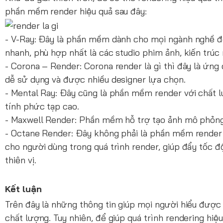
phần mềm render hiệu quả sau đây:
- V-Ray: Đây là phần mềm dành cho mọi ngành nghề để 
nhanh, phù hợp nhất là các studio phim ảnh, kiến trúc n
- Corona – Render: Corona render là gì thì đây là ứng 
dễ sử dụng và được nhiều designer lựa chọn.
- Mental Ray: Đây cũng là phần mềm render với chất
tính phức tạp cao.
- Maxwell Render: Phần mềm hỗ trợ tạo ảnh mô phỏng
- Octane Render: Đây không phải là phần mềm render c
cho người dùng trong quá trình render, giúp đẩy tốc 
thiên vị.
Kết luận
Trên đây là những thông tin giúp mọi người hiểu được
chất lượng. Tuy nhiên, để giúp quá trình rendering hi