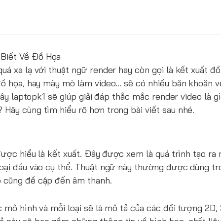
 Biết Về Đồ Họa
á xa lạ với thuật ngữ render hay còn gọi là kết xuất đồ
 đồ họa, hay mày mò làm video… sẽ có nhiều băn khoăn v
 đây laptopk1 sẽ giúp giải đáp thắc mắc render video là 
Hãy cùng tìm hiểu rõ hơn trong bài viết sau nhé.
được hiểu là kết xuất. Đây được xem là quá trình tạo ra
loại đầu vào cụ thể. Thuật ngữ này thường được dùng tr
p cũng đề cập đến âm thanh.
c mô hình và mỗi loại sẽ là mô tả của các đối tượng 2D,