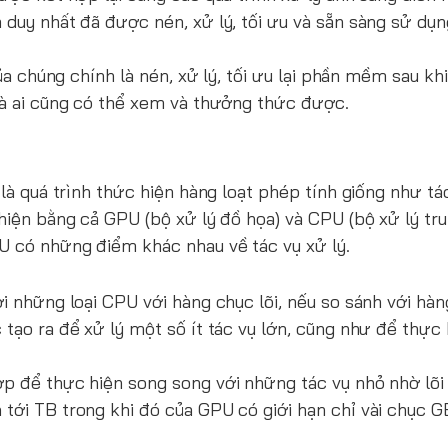
 duy nhất đã được nén, xử lý, tối ưu và sẵn sàng sử dụ
của chúng chính là nén, xử lý, tối ưu lại phần mềm sau kh
 mà ai cũng có thể xem và thưởng thức được.
 là quá trình thức hiện hàng loạt phép tính giống như t
 hiện bằng cả GPU (bộ xử lý đồ họa) và CPU (bộ xử lý tru
PU có những điểm khác nhau về tác vụ xử lý.
ời những loại CPU với hàng chục lõi, nếu so sánh với hà
 tạo ra để xử lý một số ít tác vụ lớn, cũng như để thực
p để thực hiện song song với những tác vụ nhỏ nhờ lõi 
 tới TB trong khi đó của GPU có giới hạn chỉ vài chục 