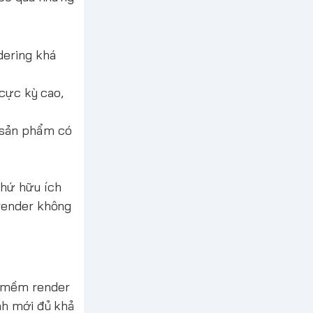
dering khá
 cực kỳ cao,
 sản phẩm có
thứ hữu ích
 render không
n mềm render
nh mới đủ khả