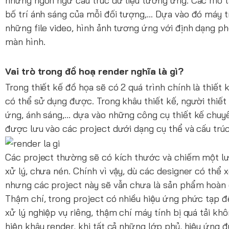
những ngôn ngữ cấu trúc dữ liệu tương ứng. Các mô tả
bố trí ánh sáng của mỗi đối tượng,… Dựa vào đó máy tí
những file video, hình ảnh tương ứng với định dạng ph
màn hình.
Vai trò trong đồ hoạ render nghĩa là gì?
Trong thiết kế đồ họa sẽ có 2 quá trình chính là thi
có thể sử dụng được. Trong khâu thiết kế, người thiết
ứng, ánh sáng,… dựa vào những công cụ thiết kế chuyên
được lưu vào các project dưới dạng cụ thể và cấu tr
Các project thường sẽ có kích thước và chiếm một lượ
xử lý, chưa nén. Chính vì vậy, dù các designer có t
nhưng các project này sẽ vẫn chưa là sản phẩm hoàn 
Thậm chí, trong project có nhiều hiệu ứng phức tạp để
xử lý nghiệp vụ riêng, thậm chí máy tính bị quá tải kh
hiện khâu render, khi tất cả những lớp phủ, hiệu ứng đ