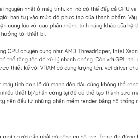
 tài nguyên nhất ở máy tính, khi nó có thể đẩy cả CPU v
giới hạn tùy vào mức độ phức tạp của thành phẩm. Vậy 
ện cùng lúc với các phần mềm, tính năng khác của hệ t
hưởng tới thiết bị.
ng CPU chuyên dụng như AMD Threadripper, Intel Xeon v
ệt có thể tăng tốc độ xử lý nhanh chóng. Còn với GPU thì
ợc thiết kế với VRAM có dung lượng lớn, với driver ch
một máy tính đơn lẻ dù mạnh đến đâu cũng không thể ren
nhiều thiết bị/phần cứng lại để có thể tạo thành sức m
g ty nên đầu tư những phần mềm render bằng hệ thống m
thì mọi người cần phải có công cụ hỗ trợ. Trong đó đừng