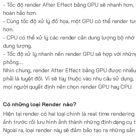
- Tốc độ render After Effect bằng GPU sẽ nhanh hơn,
hoàn hảo hơn.
- Cùng tốc độ xử lý đồ họa, một GPU có thể render tư
hơn.
- CPU có thể xử lý các render cần dung lượng bộ nhớ l
dung lượng.
- Tốc độ xử lý nhanh nên render GPU sẽ hợp với nhữn
phỏng….
Nhìn chung, render After Effect bằng GPU được nhiều
phải là tuyệt đối. Vì sẽ tùy thuộc vào nhu cầu sử dụng,
mọi người quyết định nên chọn render GPU hay CPU.
Có những loại Render nào?
Hiện tại render có hai loại chính là real time renderin
ảnh trước rồi lưu hình ảnh thành những định dạng cụ t
Ngoài ra, loại render này sẽ đảm bảo tạo ra những sản