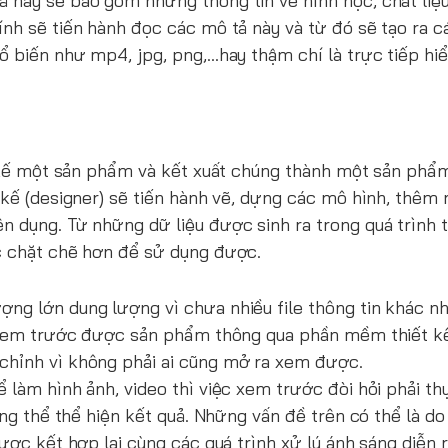
 này sẽ bao gồm những thông tin về hình học, chất liệu
nh sẽ tiến hành đọc các mô tả này và từ đó sẽ tạo ra cá
ổ biến như mp4, jpg, png,…hay thậm chí là trực tiếp hiể
ết kế một sản phẩm và kết xuất chúng thành một sản phẩ
 kế (designer) sẽ tiến hành vẽ, dựng các mô hình, thêm 
 dụng. Từ những dữ liệu được sinh ra trong quá trình t
úc chặt chẽ hơn để sử dụng được.
ng lớn dung lượng vì chưa nhiều file thông tin khác n
hể xem trước được sản phẩm thông qua phần mềm thiết k
chỉnh vì không phải ai cũng mở ra xem được.
 làm hình ảnh, video thì việc xem trước đòi hỏi phải th
ông thể thể hiện kết quả. Những vấn đề trên có thể là d
ược kết hợp lại cùng các quá trình xử lý ánh sáng diễn ra