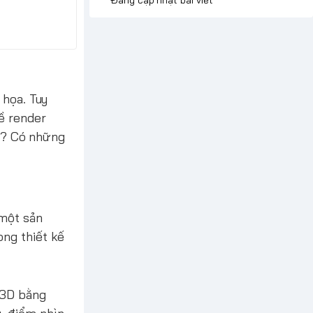
 họa. Tuy
ề render
gì? Có những
 một sản
ong thiết kế
 3D bằng