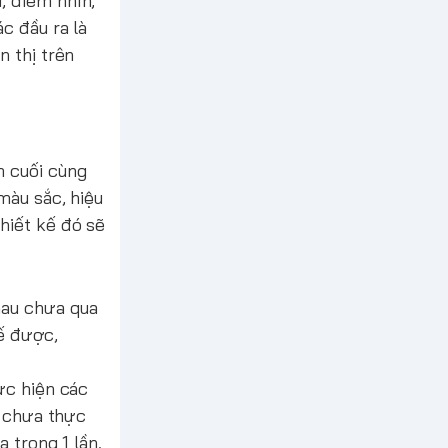
, điểm nhìn,
c đầu ra là
n thị trên
m cuối cùng
màu sắc, hiệu
hiết kế đó sẽ
hau chưa qua
ế được,
ực hiện các
o chưa thực
 trong 1 lần.