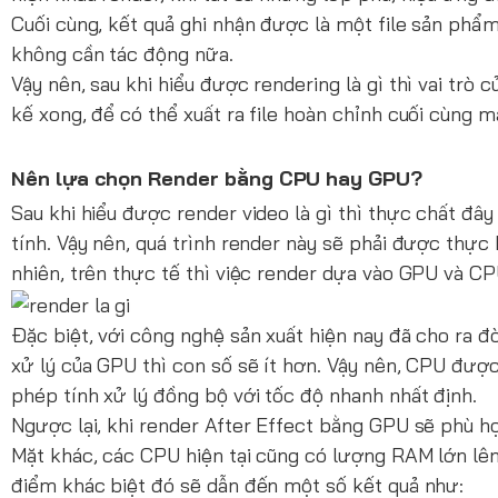
Cuối cùng, kết quả ghi nhận được là một file sản phẩm
không cần tác động nữa.
Vậy nên, sau khi hiểu được rendering là gì thì vai trò 
kế xong, để có thể xuất ra file hoàn chỉnh cuối cùng
Nên lựa chọn Render bằng CPU hay GPU?
Sau khi hiểu được render video là gì thì thực chất đây
tính. Vậy nên, quá trình render này sẽ phải được thực
nhiên, trên thực tế thì việc render dựa vào GPU và C
Đặc biệt, với công nghệ sản xuất hiện nay đã cho ra đ
xử lý của GPU thì con số sẽ ít hơn. Vậy nên, CPU được
phép tính xử lý đồng bộ với tốc độ nhanh nhất định.
Ngược lại, khi render After Effect bằng GPU sẽ phù hợ
Mặt khác, các CPU hiện tại cũng có lượng RAM lớn lên
điểm khác biệt đó sẽ dẫn đến một số kết quả như: