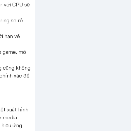
er với CPU sẽ
ring sẽ rẻ
ới hạn về
eo game, mô
ng cũng không
 chính xác để
kết xuất hình
e media.
u hiệu ứng