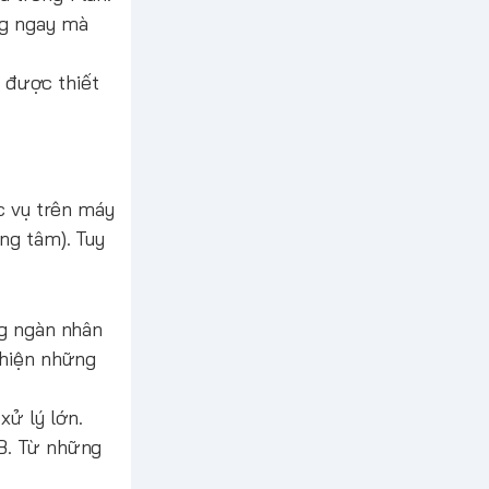
ng ngay mà
i được thiết
ác vụ trên máy
ng tâm). Tuy
ng ngàn nhân
 hiện những
xử lý lớn.
GB. Từ những