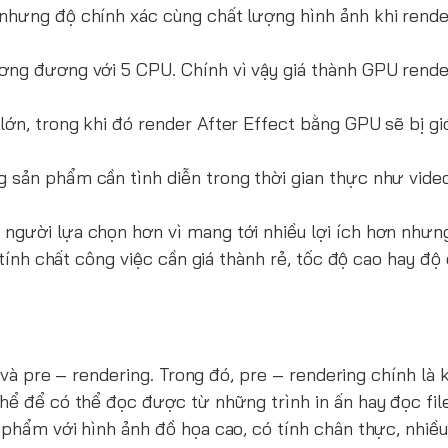
 nhưng độ chính xác cùng chất lượng hình ảnh khi rend
ơng đương với 5 CPU. Chính vì vậy giá thành GPU rende
ớn, trong khi đó render After Effect bằng GPU sẽ bị gi
g sản phẩm cần tình diễn trong thời gian thực như vid
 người lựa chọn hơn vì mang tới nhiều lợi ích hơn như
 tính chất công việc cần giá thành rẻ, tốc độ cao hay độ
g và pre – rendering. Trong đó, pre – rendering chính là 
hể để có thể đọc được từ những trình in ấn hay đọc fil
 phẩm với hình ảnh đồ họa cao, có tính chân thực, nhiề