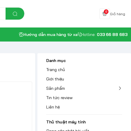
0
Giỏ hàng
Hướng dẫn mua hàng từ xa
Hotline:
033 66 88 683
Danh mục
Trang chủ
Giới thiệu
Sản phẩm
Tin tức review
Liên hệ
Thủ thuật máy tính
Đang cập nhật bài viết