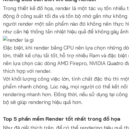
Trong thiết kế đồ họa, render là một tác vụ tốn nhiều
động ở công suất tối đa và tốn bộ nhớ gần như không 
người render một sản phẩm nào đó không nên thực hi
như cần hệ thống tản nhiệt hiệu quả để không gây ảnh 
Đặc biệt, khi render bằng CPU nên lựa chọn những dò
lớn, thiết kế chịu tải tốt, hỗ trợ nhiều Ram và đặc bi
nên lựa chọn các dòng AMD Firepro, NVIDIA Quadro đư
thích hợp với render.
Với khối lượng công việc lớn, tính chất đặc thù thì 
phẩm nhanh chóng. Lúc này, mọi người có thể kết nối 
rendering nhanh hơn. Đồng thời, nếu sử dụng tại côn
bộ sẽ giúp rendering hiệu quả hơn.
Top 5 phần mềm Render tốt nhất trong đồ họa
Như đã giải thích trên, để có thể rendering hiệu quả 