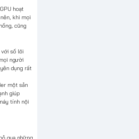
à GPU hoạt
nên, khi mọi
hống, cũng
ới số lõi
 mọi người
uyên dụng rất
der một sản
ạnh giúp
áy tính nội
 bỏ qua những