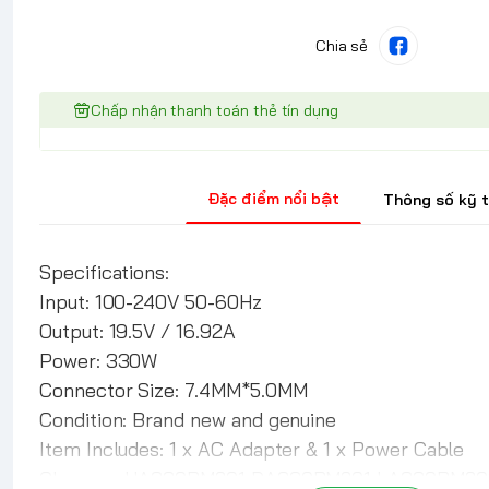
Chia sẻ
Chấp nhận thanh toán thẻ tín dụng
Đặc điểm nổi bật
Thông số kỹ 
Specifications:
Input: 100-240V 50-60Hz
Output: 19.5V / 16.92A
Power: 330W
Connector Size: 7.4MM*5.0MM
Condition: Brand new and genuine
Item Includes: 1 x AC Adapter & 1 x Power Cable
Charger : HA330PM201 DA330PM201 LA330PM201