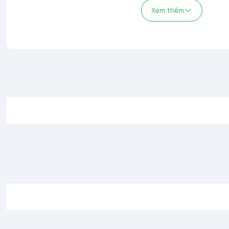
Alienware X17 R1 X17 R2
Xem thêm
Thông số kỹ thuật
Thương hiệu
Dell
Bảo hành
3 tháng
Input
100V - 240V
Công suất
330W
Hình dáng
Oval
Đầu sạc
Chân kim trò