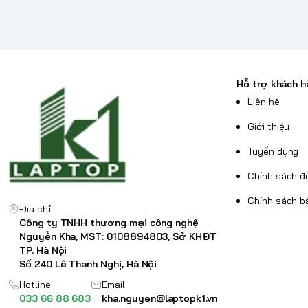
Hỗ trợ khách h
Liên hệ
Giới thiệu
Tuyển dụng
Chính sách đổ
Chính sách b
Địa chỉ
Công ty TNHH thương mại công nghệ
Nguyễn Kha, MST: 0108894803, Sở KHĐT
TP. Hà Nội
Số 240 Lê Thanh Nghị, Hà Nội
Hotline
Email
033 66 88 683
kha.nguyen@laptopk1.vn