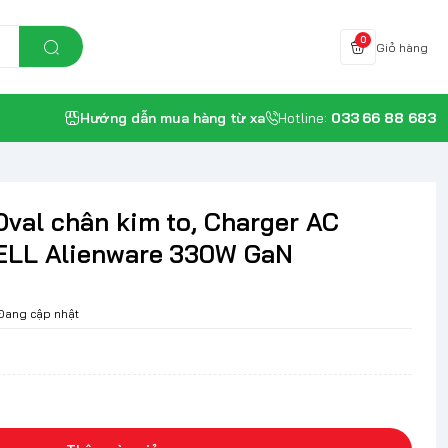
0
Giỏ hàng
Hướng dẫn mua hàng từ xa
Hotline:
033 66 88 683
Oval chân kim to, Charger AC
ELL Alienware 330W GaN
Đang cập nhật