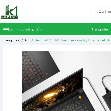
Danh mục sản phẩm
Trang chủ
Trang chủ
/
All
/
Sạc Dell 330W Oval chân kim to, Charger AC 