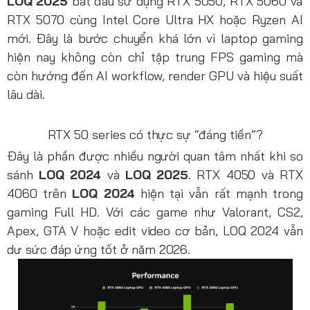
LOQ 2025
bắt đầu sử dụng RTX 5050, RTX 5060 và
RTX 5070 cùng Intel Core Ultra HX hoặc Ryzen AI
mới. Đây là bước chuyển khá lớn vì laptop gaming
hiện nay không còn chỉ tập trung FPS gaming mà
còn hướng đến AI workflow, render GPU và hiệu suất
lâu dài.
RTX 50 series có thực sự “đáng tiền”?
Đây là phần được nhiều người quan tâm nhất khi so
sánh
LOQ 2024
và
LOQ 2025
. RTX 4050 và RTX
4060 trên
LOQ 2024
hiện tại vẫn rất mạnh trong
gaming Full HD. Với các game như Valorant, CS2,
Apex, GTA V hoặc edit video cơ bản, LOQ 2024 vẫn
dư sức đáp ứng tốt ở năm 2026.