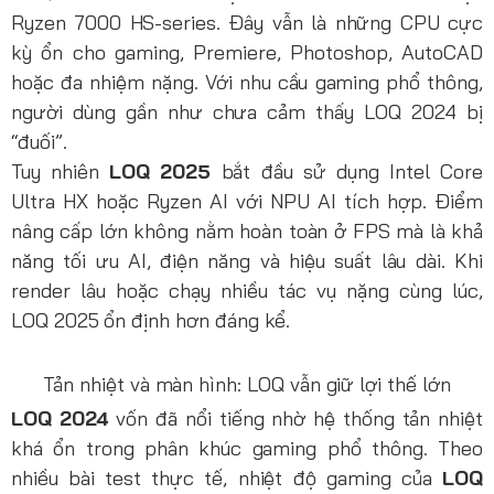
Ryzen 7000 HS-series. Đây vẫn là những CPU cực
kỳ ổn cho gaming, Premiere, Photoshop, AutoCAD
hoặc đa nhiệm nặng. Với nhu cầu gaming phổ thông,
người dùng gần như chưa cảm thấy LOQ 2024 bị
“đuối”.
Tuy nhiên
LOQ 2025
bắt đầu sử dụng Intel Core
Ultra HX hoặc Ryzen AI với NPU AI tích hợp. Điểm
nâng cấp lớn không nằm hoàn toàn ở FPS mà là khả
năng tối ưu AI, điện năng và hiệu suất lâu dài. Khi
render lâu hoặc chạy nhiều tác vụ nặng cùng lúc,
LOQ 2025 ổn định hơn đáng kể.
Tản nhiệt và màn hình: LOQ vẫn giữ lợi thế lớn
LOQ 2024
vốn đã nổi tiếng nhờ hệ thống tản nhiệt
khá ổn trong phân khúc gaming phổ thông. Theo
nhiều bài test thực tế, nhiệt độ gaming của
LOQ