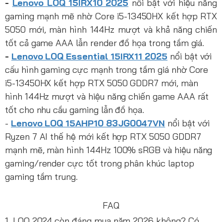
-
Lenovo LOQ 15IRX10 2025
nổi bật với hiệu năng
gaming mạnh mẽ nhờ Core i5-13450HX kết hợp RTX
5050 mới, màn hình 144Hz mượt và khả năng chiến
tốt cả game AAA lẫn render đồ họa trong tầm giá.
-
Lenovo LOQ Essential 15IRX11 2025
nổi bật với
cấu hình gaming cực mạnh trong tầm giá nhờ Core
i5-13450HX kết hợp RTX 5050 GDDR7 mới, màn
hình 144Hz mượt và hiệu năng chiến game AAA rất
tốt cho nhu cầu gaming lẫn đồ họa.
-
Lenovo LOQ 15AHP10 83JG0047VN
nổi bật với
Ryzen 7 AI thế hệ mới kết hợp RTX 5050 GDDR7
mạnh mẽ, màn hình 144Hz 100% sRGB và hiệu năng
gaming/render cực tốt trong phân khúc laptop
gaming tầm trung.
FAQ
1. LOQ 2024 còn đáng mua năm 2026 không? Có