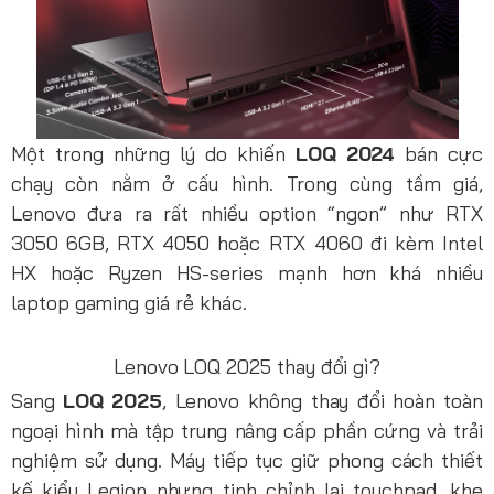
Một trong những lý do khiến
LOQ 2024
bán cực
chạy còn nằm ở cấu hình. Trong cùng tầm giá,
Lenovo đưa ra rất nhiều option “ngon” như RTX
3050 6GB, RTX 4050 hoặc RTX 4060 đi kèm Intel
HX hoặc Ryzen HS-series mạnh hơn khá nhiều
laptop gaming giá rẻ khác.
Lenovo LOQ 2025 thay đổi gì?
Sang
LOQ 2025
, Lenovo không thay đổi hoàn toàn
ngoại hình mà tập trung nâng cấp phần cứng và trải
nghiệm sử dụng. Máy tiếp tục giữ phong cách thiết
kế kiểu Legion nhưng tinh chỉnh lại touchpad, khe