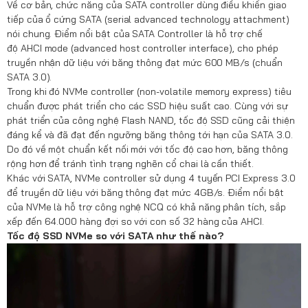
Về cơ bản, chức năng của SATA controller dùng điều khiển giao
tiếp của ổ cứng SATA (serial advanced technology attachment)
nói chung. Điểm nổi bật của SATA Controller là hỗ trợ chế
độ AHCI mode (advanced host controller interface), cho phép
truyền nhận dữ liệu với băng thông đạt mức 600 MB/s (chuẩn
SATA 3.0).
Trong khi đó NVMe controller (non-volatile memory express) tiêu
chuẩn được phát triển cho các SSD hiệu suất cao. Cùng với sự
phát triển của công nghệ Flash NAND, tốc độ SSD cũng cải thiện
đáng kể và đã đạt đến ngưỡng băng thông tới hạn của SATA 3.0.
Do đó về một chuẩn kết nối mới với tốc độ cao hơn, băng thông
rộng hơn để tránh tình trạng nghẽn cổ chai là cần thiết.
Khác với SATA, NVMe controller sử dụng 4 tuyến PCI Express 3.0
để truyền dữ liệu với băng thông đạt mức 4GB/s. Điểm nổi bật
của NVMe là hỗ trợ công nghệ NCQ có khả năng phân tích, sắp
xếp đến 64.000 hàng đợi so với con số 32 hàng của AHCI.
Tốc độ SSD NVMe so với SATA như thế nào?