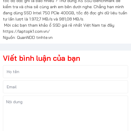
tốc độ đọc ghi là bao nhiêu ? Thử dùng AS SSD Benchmark để
kiểm tra và chia sẻ cùng anh em bên dưới nghe. Chẳng hạn mình
đang dùng SSD Intel 750 PCIe 400GB, tốc độ đọc ghi dữ liệu tuần
tự lần lượt là 1.972,7 MB/s và 981,08 MB/s.
Mời các bạn tham khảo ổ SSD giá rẻ nhất Việt Nam tại đây
https://laptopk1.com.vn/
Nguồn: QuanNDD tinhte.vn
Viết bình luận của bạn