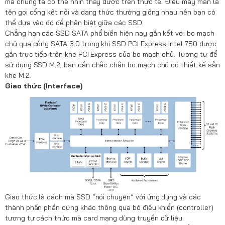
mà chúng ta có thể nhìn thấy được trên thực tế. Điều may mắn là
tên gọi cổng kết nối và dạng thức thường giống nhau nên bạn có
thể dựa vào đó để phân biệt giữa các SSD.
Chẳng hạn các SSD SATA phổ biến hiện nay gắn kết với bo mạch
chủ qua cổng SATA 3.0 trong khi SSD PCI Express Intel 750 được
gắn trực tiếp trên khe PCI Express của bo mạch chủ. Tương tự để
sử dụng SSD M.2, bạn cần chắc chắn bo mạch chủ có thiết kế sẵn
khe M.2.
Giao thức (Interface)
Giao thức là cách mà SSD “nói chuyện” với ứng dụng và các
thành phần phần cứng khác thông qua bộ điều khiển (controller)
tương tự cách thức mà card mạng dùng truyền dữ liệu.