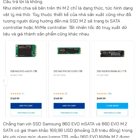
Câu trả lời là không.
Như mình chia sẻ bên trên thì M.2 chỉ là dạng thức, tức hình dạng
vật lý mà thôi. Tùy thuộc thiết kế của nhà sản xuất cũng như đối
tượng người dùng hướng đến mà SSD M.2 sẽ trang bị SATA
controller hoặc NVMe controller. Tất nhiên tốc độ truy xuất dữ
liệu và giá thành sản phẩm cũng khác nhau.
Chẳng hạn với SSD Samsung 860 EVO mSATA và 860 EVO M.2
SATA có giá tham khảo 169,99 USD (khoảng 3,8 triệu đồng) trong
khi với cùng mức dung lượng 1TB, mẫu 960 EVO NVMe M.2 được