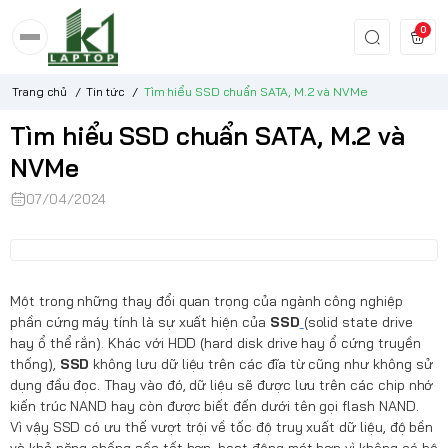
0
Trang chủ
/
Tin tức
/
Tìm hiểu SSD chuẩn SATA, M.2 và NVMe
Tìm hiểu SSD chuẩn SATA, M.2 và
NVMe
07/04/2024
Một trong những thay đổi quan trọng của ngành công nghiệp
phần cứng máy tính là sự xuất hiện của
SSD
(solid state drive
hay ổ thể rắn). Khác với HDD (hard disk drive hay ổ cứng truyền
thống),
SSD
không lưu dữ liệu trên các đĩa từ cũng như không sử
dụng đầu đọc. Thay vào đó, dữ liệu sẽ được lưu trên các chip nhớ
kiến trúc NAND hay còn được biết đến dưới tên gọi flash NAND.
Vì vậy SSD có ưu thế vượt trội về tốc độ truy xuất dữ liệu, độ bền
và khả năng chống sốc tốt hơn, hoạt động mát hơn vì không có bộ