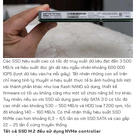
Các SSD hiệu suất cao có tốc độ truy xuất dữ liệu đạt đến 3.500
MB/s và hiệu suất đọc ghi dữ liệu ngẫu nhiên khoảng 600.000
IOPS (lượt dữ liệu vào/ra mỗi giây). Tất nhiên những con số trên
chỉ mang tính lý thuyết vì hiệu suất thực tế bị ảnh hưởng bởi một
vài thành phần khác như loại flash NAND sử dụng, thiết kế
firmware có tối ưu không cũng như một số chức năng bổ trợ khác.
Tuy nhiên, nếu so với SSD sử dụng giao tiếp SATA 3.0 có tốc độ
cao nhất vào khoảng 530 – 550 MB/s và HDD loại 7.200 rpm, tốc
độ khoảng 140 – 160 MB/s. Có thể nhận thấy hiệu suất SSD
NVMe cao hơn khoảng 6,3 – 6,5 lần so với SSD SATA và cao gấp
22 – 25 lần ổ cứng truyền thống.
Tất cả SSD M.2 đều sử dụng NVMe controller