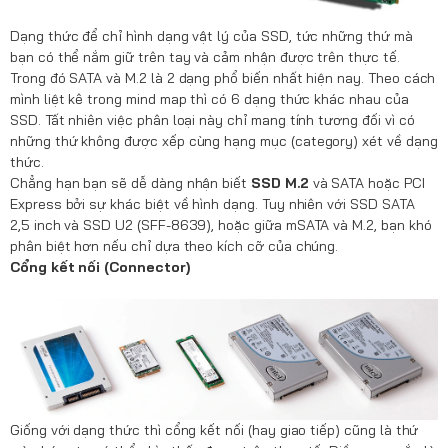
Dạng thức để chỉ hình dạng vật lý của SSD, tức những thứ mà
bạn có thể nắm giữ trên tay và cảm nhận được trên thực tế.
Trong đó SATA và M.2 là 2 dạng phổ biến nhất hiện nay. Theo cách
mình liệt kê trong mind map thì có 6 dạng thức khác nhau của
SSD. Tất nhiên việc phân loại này chỉ mang tính tương đối vì có
những thứ không được xếp cùng hạng mục (category) xét về dạng
thức.
Chẳng hạn bạn sẽ dễ dàng nhận biết
SSD M.2
và SATA hoặc PCI
Express bởi sự khác biệt về hình dạng. Tuy nhiên với SSD SATA
2,5 inch và SSD U2 (SFF-8639), hoặc giữa mSATA và M.2, bạn khó
phân biệt hơn nếu chỉ dựa theo kích cỡ của chúng.
Cổng kết nối (Connector)
Giống với dạng thức thì cổng kết nối (hay giao tiếp) cũng là thứ