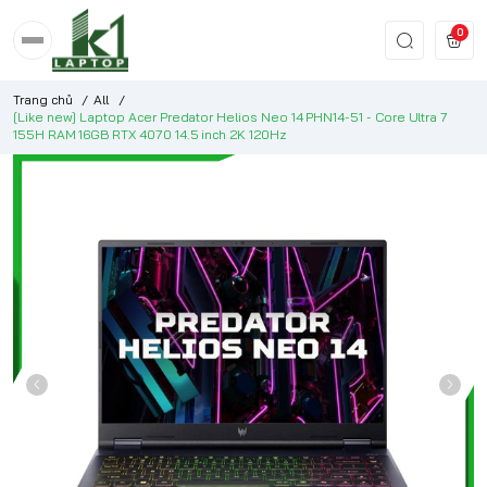
0
Trang chủ
/
All
/
[Like new] Laptop Acer Predator Helios Neo 14 PHN14-51 - Core Ultra 7
155H RAM 16GB RTX 4070 14.5 inch 2K 120Hz