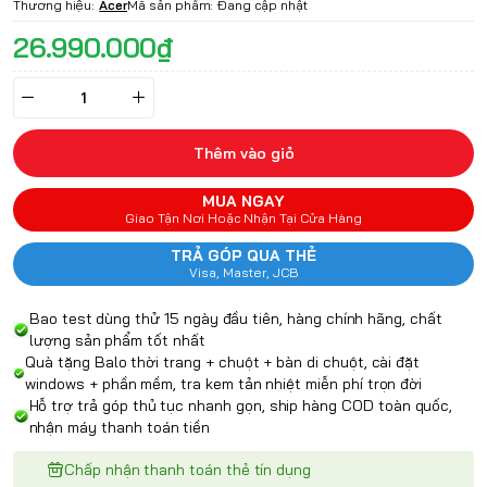
Thương hiệu:
Acer
Mã sản phẩm:
Đang cập nhật
26.990.000₫
Thêm vào giỏ
MUA NGAY
Giao Tận Nơi Hoặc Nhận Tại Cửa Hàng
TRẢ GÓP QUA THẺ
Visa, Master, JCB
Bao test dùng thử 15 ngày đầu tiên, hàng chính hãng, chất
lượng sản phẩm tốt nhất
Quà tặng Balo thời trang + chuột + bàn di chuột, cài đặt
windows + phần mềm, tra kem tản nhiệt miễn phí trọn đời
Hỗ trợ trả góp thủ tục nhanh gọn, ship hàng COD toàn quốc,
nhận máy thanh toán tiền
Chấp nhận thanh toán thẻ tín dụng