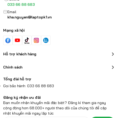
033 66 88 683
1 x K-lock
Email
Pin
76Whr
kha.nguyen@laptopk1.vn
Power Adapter
230W
Mạng xã hội
1.9 kg 324.12 x 255.35 x
Trọng lượng
20.90 (mm)
Hỗ trợ khách hàng
Ngoại hình ấn tượng
Cover A: Aluminium
Dù thuộc dòng laptop gaming,
Helios Neo 14
có
Cover B,C,D: ABS
Chính sách
Vỏ
Plastic
trọng lượng khá nhẹ, giúp người dùng dễ dàng mang
Per-Key LED RGB
theo và sử dụng mọi lúc, mọi nơi.
Tổng đài hỗ trợ
Keyboard
Màn hình WQXGA+
Gọi bảo hành: 033 66 88 683
sắc nét
Đăng ký nhận ưu đãi
Bạn muốn nhận khuyến mãi đặc biệt? Đăng kí tham gia ngay
cộng động hơn 68.000+ người theo dõi của chúng tôi để cập
Acer Predator Helios Neo 14
nổi bật với màn hình
nhật khuyến mãi ngay lập tức