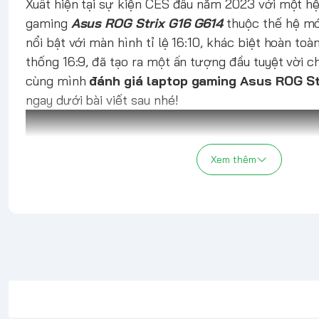
Xuất hiện tại sự kiện CES đầu năm 2023 với một hệ 
gaming
Asus ROG Strix G16 G614
thuộc thế hệ mớ
nổi bật với màn hình tỉ lệ 16:10, khác biệt hoàn toàn
thống 16:9, đã tạo ra một ấn tượng đầu tuyệt vời 
cùng mình
đánh giá laptop gaming Asus ROG St
ngay dưới bài viết sau nhé!
Xem thêm