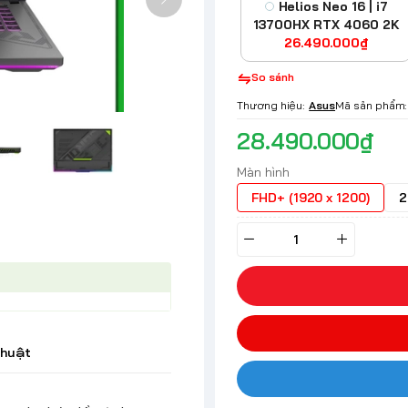
Helios Neo 16 | i7
13700HX RTX 4060 2K
26.490.000₫
So sánh
Thương hiệu:
Asus
Mã sản phẩm:
28.490.000₫
Màn hình
FHD+ (1920 x 1200)
2
thuật