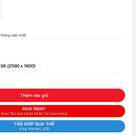
Đang cập nhật
.5K (2560 x 1600)
Thêm vào giỏ
MUA NGAY
Giao Tận Nơi Hoặc Nhận Tại Cửa Hàng
TRẢ GÓP QUA THẺ
Visa, Master, JCB