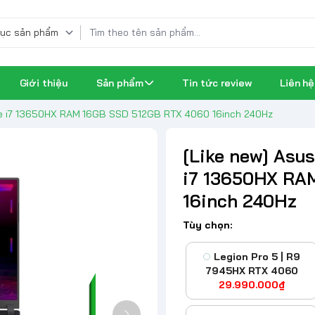
Giới thiệu
Sản phẩm
Tin tức review
Liên hệ
ore i7 13650HX RAM 16GB SSD 512GB RTX 4060 16inch 240Hz
[Like new] Asus
i7 13650HX RA
16inch 240Hz
Tùy chọn:
Legion Pro 5 | R9
7945HX RTX 4060
29.990.000₫