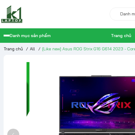
Danh mục sản phẩm
Trang chủ
Trang chủ
/
All
/
[Like new] Asus ROG Strix G16 G614 2023 - C