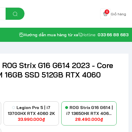
0
Giỏ hàng
Hướng dẫn mua hàng từ xa
Hotline:
033 66 88 683
 ROG Strix G16 G614 2023 - Core
M 16GB SSD 512GB RTX 4060
Legion Pro 5 | i7
ROG Strix G16 G614 |
13700HX RTX 4060 2K
i7 13650HX RTX 4060
33.990.000₫
28.490.000₫
FDH+