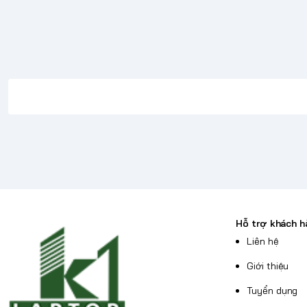
Giới thiệu
Hỗ trợ khách h
Liên hệ
Giới thiệu
Là sản phẩm laptop gaming mới nhất năm 2023 củ
Tuyển dụng
ROG Strix G16 G614
không chỉ đem đến sự độc đá