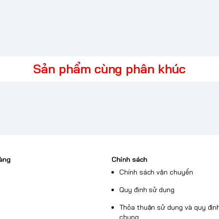
Sản phẩm cùng phân khúc
àng
Chính sách
Chính sách vận chuyển
Quy định sử dụng
a Asus, chiếc
Asus
Thỏa thuận sử dụng và quy định
chung
o trong thiết kế, mà