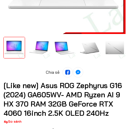
Chia sẻ
[Like new] Asus ROG Zephyrus G16
(2024) GA605WV- AMD Ryzen AI 9
HX 370 RAM 32GB GeForce RTX
4060 16inch 2.5K OLED 240Hz
So sánh