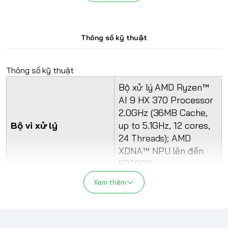
Thông số kỹ thuật
Thông số kỹ thuật
Bộ xử lý AMD Ryzen™
AI 9 HX 370 Processor
2.0GHz (36MB Cache,
Bộ vi xử lý
up to 5.1GHz, 12 cores,
24 Threads); AMD
XDNA™ NPU lên đến
50TOPS
Đánh giá Asus ROG Zephyrus G16 (2024) GA605WV
Xem thêm
32GB LPDDR5X 7467
Bộ nhớ trong (RAM)
on board
Giới thiệu laptop Asus ROG Zephyrus G16
Ổ SSD 1TB PCIe® 4.0
(2024) GA605WV