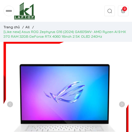
0
Trang chủ
/
All
/
[Like new] Asus ROG Zephyrus G16 (2024) GA605WV- AMD Ryzen AI 9 HX
370 RAM 32GB GeForce RTX 4060 16inch 2.5K OLED 240Hz