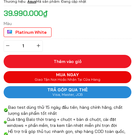
Thương hiệu:
Asus
Mã sản phẩm:
Đang cập nhật
39.990.000₫
Màu
Platinum White
Thêm vào giỏ
MUA NGAY
Giao Tận Nơi Hoặc Nhận Tại Cửa Hàng
TRẢ GÓP QUA THẺ
Visa, Master, JCB
Bao test dùng thử 15 ngày đầu tiên, hàng chính hãng, chất
lượng sản phẩm tốt nhất
Quà tặng Balo thời trang + chuột + bàn di chuột, cài đặt
windows + phần mềm, tra kem tản nhiệt miễn phí trọn đời
Hỗ trợ trả góp thủ tục nhanh gọn, ship hàng COD toàn quốc,