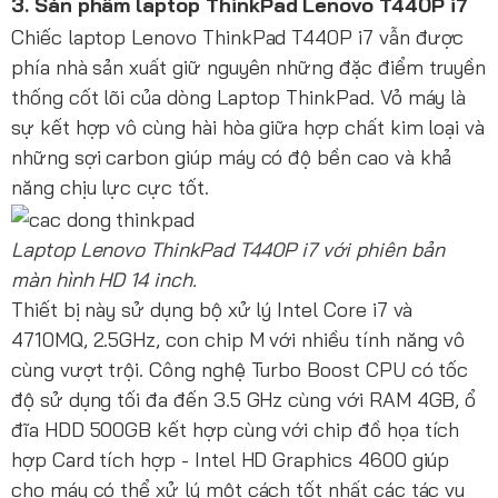
3. Sản phẩm laptop ThinkPad Lenovo T440P i7
Chiếc laptop Lenovo ThinkPad T440P i7 vẫn được
phía nhà sản xuất giữ nguyên những đặc điểm truyền
thống cốt lõi của dòng Laptop ThinkPad. Vỏ máy là
sự kết hợp vô cùng hài hòa giữa hợp chất kim loại và
những sợi carbon giúp máy có độ bền cao và khả
năng chịu lực cực tốt.
Laptop Lenovo ThinkPad T440P i7 với phiên bản
màn hình HD 14 inch.
Thiết bị này sử dụng bộ xử lý Intel Core i7 và
4710MQ, 2.5GHz, con chip M với nhiều tính năng vô
cùng vượt trội. Công nghệ Turbo Boost CPU có tốc
độ sử dụng tối đa đến 3.5 GHz cùng với RAM 4GB, ổ
đĩa HDD 500GB kết hợp cùng với chip đồ họa tích
hợp Card tích hợp - Intel HD Graphics 4600 giúp
cho máy có thể xử lý một cách tốt nhất các tác vụ