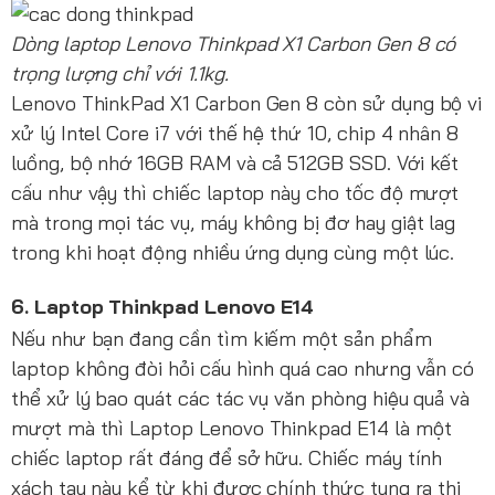
Dòng laptop Lenovo Thinkpad X1 Carbon Gen 8 có
trọng lượng chỉ với 1.1kg.
Lenovo ThinkPad X1 Carbon Gen 8 còn sử dụng bộ vi
xử lý Intel Core i7 với thế hệ thứ 10, chip 4 nhân 8
luồng, bộ nhớ 16GB RAM và cả 512GB SSD. Với kết
cấu như vậy thì chiếc laptop này cho tốc độ mượt
mà trong mọi tác vụ, máy không bị đơ hay giật lag
trong khi hoạt động nhiều ứng dụng cùng một lúc.
6. Laptop Thinkpad Lenovo E14
Nếu như bạn đang cần tìm kiếm một sản phẩm
laptop không đòi hỏi cấu hình quá cao nhưng vẫn có
thể xử lý bao quát các tác vụ văn phòng hiệu quả và
mượt mà thì Laptop Lenovo Thinkpad E14 là một
chiếc laptop rất đáng để sở hữu. Chiếc máy tính
xách tay này kể từ khi được chính thức tung ra thị