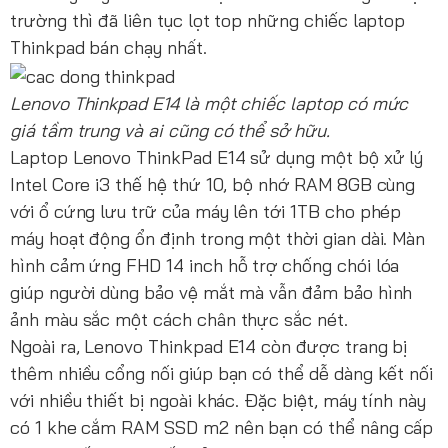
trường thì đã liên tục lọt top những chiếc laptop
Thinkpad bán chạy nhất.
Lenovo Thinkpad E14 là một chiếc laptop có mức
giá tầm trung và ai cũng có thể sở hữu.
Laptop Lenovo ThinkPad E14 sử dụng một bộ xử lý
Intel Core i3 thế hệ thứ 10, bộ nhớ RAM 8GB cùng
với ổ cứng lưu trữ của máy lên tới 1TB cho phép
máy hoạt động ổn định trong một thời gian dài. Màn
hình cảm ứng FHD 14 inch hỗ trợ chống chói lóa
giúp người dùng bảo vệ mắt mà vẫn đảm bảo hình
ảnh màu sắc một cách chân thực sắc nét.
Ngoài ra, Lenovo Thinkpad E14 còn được trang bị
thêm nhiều cổng nối giúp bạn có thể dễ dàng kết nối
với nhiều thiết bị ngoài khác. Đặc biệt, máy tính này
có 1 khe cắm RAM SSD m2 nên bạn có thể nâng cấp