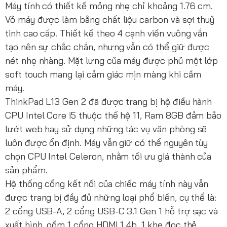
Máy tính có thiết kế mỏng nhẹ chỉ khoảng 1.76 cm.
Vỏ máy được làm bằng chất liệu carbon và sợi thuỷ
tinh cao cấp. Thiết kế theo 4 cạnh viền vuông vắn
tạo nên sự chắc chắn, nhưng vẫn có thể giữ được
nét nhẹ nhàng. Mặt lưng của máy được phủ một lớp
soft touch mang lại cảm giác mịn màng khi cầm
máy.
ThinkPad L13 Gen 2 đã được trang bị hệ điều hành
CPU Intel Core i5 thuộc thế hệ 11, Ram 8GB đảm bảo
lướt web hay sử dụng những tác vụ văn phòng sẽ
luôn được ổn định. Máy vẫn giữ có thể nguyên tùy
chọn CPU Intel Celeron, nhằm tối ưu giá thành của
sản phẩm.
Hệ thống cổng kết nối của chiếc máy tính này vẫn
được trang bị đầy đủ những loại phổ biến, cụ thể là:
2 cổng USB-A, 2 cổng USB-C 3.1 Gen 1 hỗ trợ sạc và
xuất hình, gồm 1 cổng HDMI 1.4b, 1 khe đọc thẻ