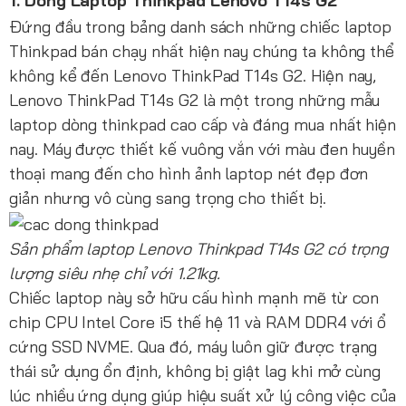
1. Dòng Laptop Thinkpad Lenovo T14s G2
Đứng đầu trong bảng danh sách những chiếc laptop
Thinkpad bán chạy nhất hiện nay chúng ta không thể
không kể đến Lenovo ThinkPad T14s G2. Hiện nay,
Lenovo ThinkPad T14s G2 là một trong những mẫu
laptop dòng thinkpad cao cấp và đáng mua nhất hiện
nay. Máy được thiết kế vuông vắn với màu đen huyền
thoại mang đến cho hình ảnh laptop nét đẹp đơn
giản nhưng vô cùng sang trọng cho thiết bị.
Sản phẩm laptop Lenovo Thinkpad T14s G2 có trọng
lượng siêu nhẹ chỉ với 1.21kg.
Chiếc laptop này sở hữu cấu hình mạnh mẽ từ con
chip CPU Intel Core i5 thế hệ 11 và RAM DDR4 với ổ
cứng SSD NVME. Qua đó, máy luôn giữ được trạng
thái sử dụng ổn định, không bị giật lag khi mở cùng
lúc nhiều ứng dụng giúp hiệu suất xử lý công việc của