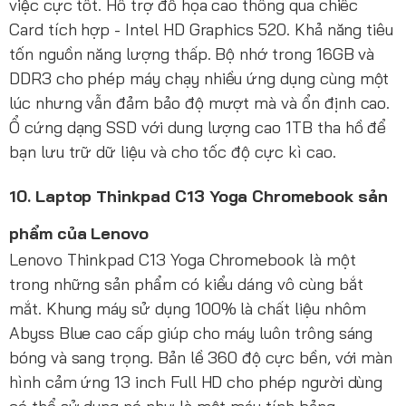
việc cực tốt. Hỗ trợ đồ họa cao thông qua chiếc
Card tích hợp - Intel HD Graphics 520. Khả năng tiêu
tốn nguồn năng lượng thấp. Bộ nhớ trong 16GB và
DDR3 cho phép máy chạy nhiều ứng dụng cùng một
lúc nhưng vẫn đảm bảo độ mượt mà và ổn định cao.
Ổ cứng dạng SSD với dung lượng cao 1TB tha hồ để
bạn lưu trữ dữ liệu và cho tốc độ cực kì cao.
10. Laptop Thinkpad C13 Yoga Chromebook sản
phẩm của Lenovo
Lenovo Thinkpad C13 Yoga Chromebook là một
trong những sản phẩm có kiểu dáng vô cùng bắt
mắt. Khung máy sử dụng 100% là chất liệu nhôm
Abyss Blue cao cấp giúp cho máy luôn trông sáng
bóng và sang trọng. Bản lề 360 độ cực bền, với màn
hình cảm ứng 13 inch Full HD cho phép người dùng