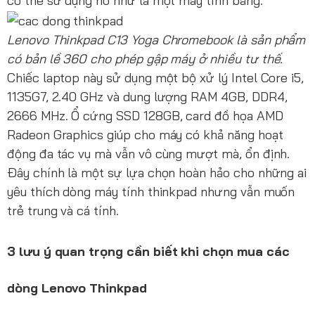
có thể sử dụng nó như là một máy tính bảng.
Lenovo Thinkpad C13 Yoga Chromebook là sản phẩm
có bản lề 360 cho phép gập máy ở nhiều tư thế.
Chiếc laptop này sử dụng một bộ xử lý Intel Core i5,
1135G7, 2.40 GHz và dung lượng RAM 4GB, DDR4,
2666 MHz. Ổ cứng SSD 128GB, card đồ họa AMD
Radeon Graphics giúp cho máy có khả năng hoạt
động đa tác vụ mà vẫn vô cùng mượt mà, ổn định.
Đây chính là một sự lựa chọn hoàn hảo cho những ai
yêu thích dòng máy tính thinkpad nhưng vẫn muốn
trẻ trung và cá tính.
3 lưu ý quan trọng cần biết khi chọn mua các
dòng Lenovo Thinkpad