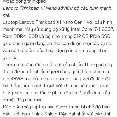
Lenovo Thinkpad X1 Nano sở hữu bộ cấu hình mạnh
mẽ.
Laptop Lenovo Thinkpad X1 Nano Gen 1 với cấu hình
mạnh mẽ. Máy sử dụng bộ xử lý Intel Core i7-1160G7,
Ram DDR4 16GB và bộ nhớ trong 512 GB PCIe SSD
giúp cho người dùng có thể cân được mọi tác vụ mà
vẫn có thể đảm bảo hoạt động ổn định trong thời
gian dài.
Thêm một đặc điểm nổi bật của chiếc Thinkpad này
đó là được rất nhiều người dùng yêu thích chính là
pin 48WHr có hỗ trợ sạc nhanh. Cùng với đó là một
hệ thống âm thanh tuyệt vời khi nhà sản xuất trang
bị 2 phần loa cao tần ở phía trên và 2 phần loa trầm
ở mặt đáy của máy.
Đặc biệt máy laptop này được trang bị chế độ bảo
mật tích hợp Think Shield hiện đại nhất với các tính