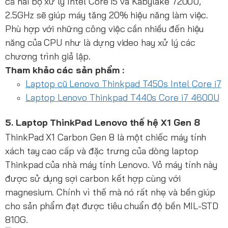
cả hai bộ xử lý Intel Core i5 và Kabylake 7200U,
2.5GHz sẽ giúp máy tăng 20% hiệu năng làm việc.
Phù hợp với những công việc cần nhiều đến hiệu
năng của CPU như là dựng video hay xử lý các
chương trình giả lập.
Tham khảo các sản phẩm :
Laptop cũ Lenovo Thinkpad T450s Intel Core i7
Laptop Lenovo Thinkpad T440s Core i7 4600U
5. Laptop ThinkPad Lenovo thế hệ X1 Gen 8
ThinkPad X1 Carbon Gen 8 là một chiếc máy tính
xách tay cao cấp và đặc trưng của dòng laptop
Thinkpad của nhà máy tính Lenovo. Vỏ máy tính này
được sử dụng sợi carbon kết hợp cùng với
magnesium. Chính vì thế mà nó rất nhẹ và bền giúp
cho sản phẩm đạt được tiêu chuẩn độ bền MIL-STD
810G.