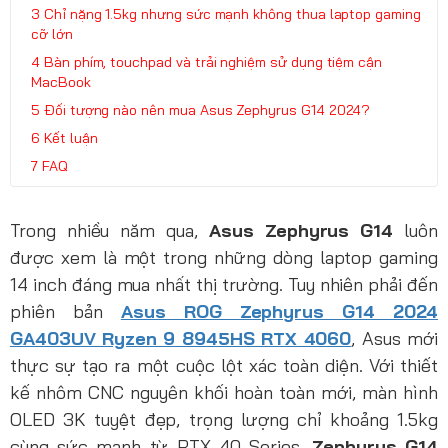
Chỉ nặng 1.5kg nhưng sức mạnh không thua laptop gaming
cỡ lớn
Bàn phím, touchpad và trải nghiệm sử dụng tiệm cận
MacBook
Đối tượng nào nên mua Asus Zephyrus G14 2024?
Kết luận
FAQ
Trong nhiều năm qua,
Asus Zephyrus G14
luôn
được xem là một trong những dòng laptop gaming
14 inch đáng mua nhất thị trường. Tuy nhiên phải đến
phiên bản
Asus ROG Zephyrus G14 2024
GA403UV Ryzen 9 8945HS RTX 4060
, Asus mới
thực sự tạo ra một cuộc lột xác toàn diện. Với thiết
kế nhôm CNC nguyên khối hoàn toàn mới, màn hình
OLED 3K tuyệt đẹp, trọng lượng chỉ khoảng 1.5kg
cùng sức mạnh từ RTX 40 Series,
Zephyrus G14