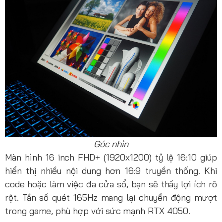
Góc nhìn
Màn hình 16 inch FHD+ (1920x1200) tỷ lệ 16:10 giúp
hiển thị nhiều nội dung hơn 16:9 truyền thống. Khi
code hoặc làm việc đa cửa sổ, bạn sẽ thấy lợi ích rõ
rệt. Tần số quét 165Hz mang lại chuyển động mượt
trong game, phù hợp với sức mạnh RTX 4050.