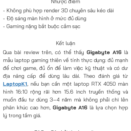
Nhược điểm
- Không phù hợp render 3D chuyên sâu kéo dài
- Độ sáng màn hình ở mức đủ dùng
- Gaming nặng bắt buộc cắm sạc
Kết luận
Qua bài review trên, có thể thấy
Gigabyte A16
là
mẫu laptop gaming thiên về tính thực dụng: đủ mạnh
để chơi game, đủ ổn để làm việc kỹ thuật và có dư
địa nâng cấp để dùng lâu dài. Theo đánh giá từ
LaptopK1
, nếu bạn cần một laptop RTX 4050 màn
hình 16:10 rộng rãi hơn 15.6 inch truyền thống và
muốn đầu tư dùng 3–4 năm mà không phải chi lên
phân khúc cao hơn,
Gigabyte A16
là lựa chọn hợp
lý trong tầm giá.