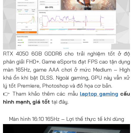
RTX 4050 6GB GDDR6 cho trải nghiệm tốt ở độ
phân giải FHD+. Game eSports đạt FPS cao tận dụng
màn 165Hz, game AAA chơi ở mức Medium – High
khá ổn khi bật DLSS. Ngoài gaming, GPU này vẫn xử
lý tốt Premiere, Photoshop và đồ họa cơ bản.
👉 Tham khảo thêm các mẫu
laptop gaming
cấu
hình mạnh, giá tốt
tại đây.
Màn hình 16:10 165Hz – Lợi thế thực tế khi dùng