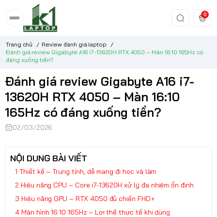
0
Trang chủ
/
Review đánh giá laptop
/
Đánh giá review Gigabyte A16 i7-13620H RTX 4050 – Màn 16:10 165Hz có
đáng xuống tiền?
Đánh giá review Gigabyte A16 i7-
13620H RTX 4050 – Màn 16:10
165Hz có đáng xuống tiền?
02/03/2026
NỘI DUNG BÀI VIẾT
Thiết kế – Trung tính, dễ mang đi học và làm
Hiệu năng CPU – Core i7-13620H xử lý đa nhiệm ổn định
Hiệu năng GPU – RTX 4050 đủ chiến FHD+
Màn hình 16:10 165Hz – Lợi thế thực tế khi dùng