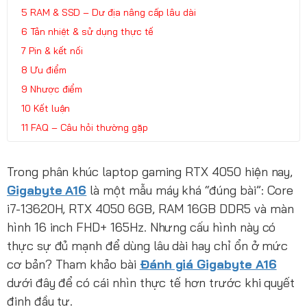
RAM & SSD – Dư địa nâng cấp lâu dài
Tản nhiệt & sử dụng thực tế
Pin & kết nối
Ưu điểm
Nhược điểm
Kết luận
FAQ – Câu hỏi thường gặp
Trong phân khúc laptop gaming RTX 4050 hiện nay,
Gigabyte A16
là một mẫu máy khá “đúng bài”: Core
i7-13620H, RTX 4050 6GB, RAM 16GB DDR5 và màn
hình 16 inch FHD+ 165Hz. Nhưng cấu hình này có
thực sự đủ mạnh để dùng lâu dài hay chỉ ổn ở mức
cơ bản? Tham khảo bài
Đánh giá Gigabyte A16
dưới đây để có cái nhìn thực tế hơn trước khi quyết
định đầu tư.