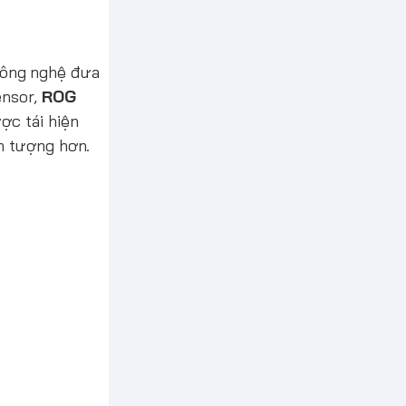
 công nghệ đưa
ensor,
ROG
ợc tái hiện
n tượng hơn.