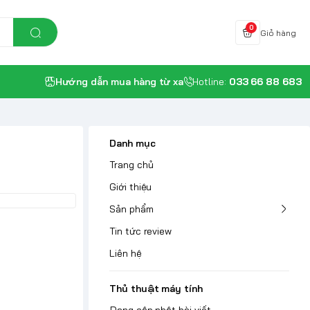
0
Giỏ hàng
Hướng dẫn mua hàng từ xa
Hotline:
033 66 88 683
Danh mục
Trang chủ
Giới thiệu
Sản phẩm
Tin tức review
Liên hệ
Thủ thuật máy tính
Đang cập nhật bài viết