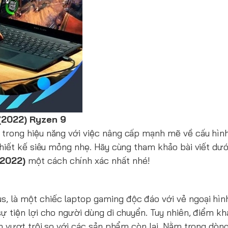
(2022) Ryzen 9
trong hiệu năng với việc nâng cấp mạnh mẽ về cấu hìn
hiết kế siêu mỏng nhẹ. Hãy cùng tham khảo bài viết dướ
(2022)
một cách chính xác nhất nhé!
)
, là một chiếc laptop gaming độc đáo với vẻ ngoại hìn
tiện lợi cho người dùng di chuyển. Tuy nhiên, điểm khá
h vượt trội so với các sản phẩm còn lại. Nằm trong dò