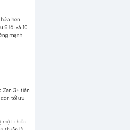
 hứa hẹn
 8 lõi và 16
ưởng mạnh
 Zen 3+ tiên
 còn tối ưu
ị một chiếc
n thuần là