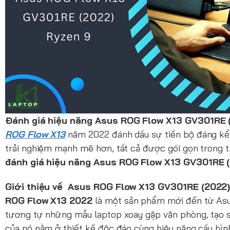
Đánh giá hiệu năng Asus ROG Flow X13 GV301RE 
ROG Flow X13
năm 2022 đánh dấu sự tiến bộ đáng kể 
trải nghiệm mạnh mẽ hơn, tất cả được gói gọn trong t
đánh giá hiệu năng Asus ROG Flow X13 GV301RE 
Giới thiệu về Asus ROG Flow X13 GV301RE (2022
ROG Flow X13 2022
là một sản phẩm mới đến từ Asus
tương tự những mẫu laptop xoay gập văn phòng, tạo sự 
của nó nằm ở thiết kế độc đáo cùng hiệu năng cấu hìn