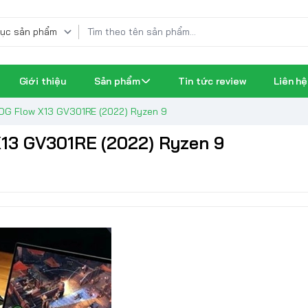
Giới thiệu
Sản phẩm
Tin tức review
Liên hệ
ROG Flow X13 GV301RE (2022) Ryzen 9
X13 GV301RE (2022) Ryzen 9