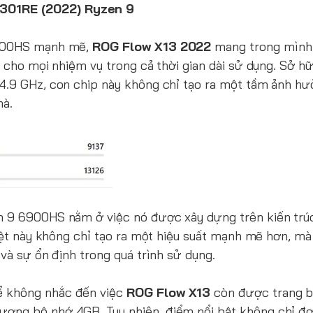
V301RE (2022) Ryzen 9
 6900HS mạnh mẽ,
ROG Flow X13 2022
mang trong mình
 cho mọi nhiệm vụ trong cả thời gian dài sử dụng. Sở hữu
 4.9 GHz, con chip này không chỉ tạo ra một tầm ảnh h
mà.
n 9 6900HS nằm ở việc nó được xây dựng trên kiến trúc
biệt này không chỉ tạo ra một hiệu suất mạnh mẽ hơn, mà
và sự ổn định trong quá trình sử dụng.
ể không nhắc đến việc
ROG Flow X13
còn được trang b
ợng bộ nhớ 4GB. Tuy nhiên, điểm nổi bật không chỉ đơ