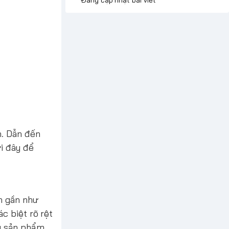
h. Dẫn đến
i đây để
h gần như
c biệt rõ rệt
ng sản phẩm