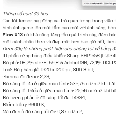
Thông số card đồ họa
Các lõi Tensor này đóng vai trò quan trọng trong việc t
hình ảnh game lên một tầm cao mới với ánh sáng, bóng
Flow X13
có khả năng tăng tốc quá trình này, đảm bảo
một cách chân thực và đẹp mắt hơn bao giờ hết, làm c
Dưới đây là những phát hiện của chúng tôi về bảng điề
ID phần cứng bảng điều khiển: Sharp SHP1558 (LQ134
Độ phủ: 98,2% sRGB, 69,8% AdobeRGB, 72,1% DCI-P
Loại: Độ phân giải 1920 x 1200px, SDR 8 bit;
Gamma đo được: 2,23;
Độ sáng tối đa ở giữa màn hình: 539,76 cd/m2 khi bật
Độ sáng tối thiểu ở giữa màn hình: 25,56 cd/m2 khi bậ
Độ tương phản ở độ sáng tối đa: 1433:1;
Điểm trắng: 6600 K;
Màu đen ở độ sáng tối đa: 0,37 cd/m2;