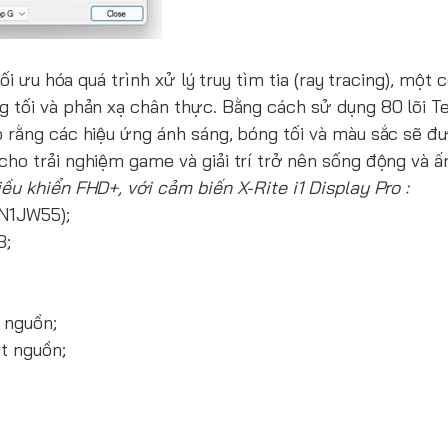
ối ưu hóa quá trình xử lý truy tìm tia (ray tracing), một
 tối và phản xạ chân thực. Bằng cách sử dụng 80 lõi T
 rằng các hiệu ứng ánh sáng, bóng tối và màu sắc sẽ đư
ho trải nghiệm game và giải trí trở nên sống động và ấ
u khiển FHD+, với cảm biến X-Rite i1 Display Pro :
N1JW55);
3;
 nguồn;
t nguồn;