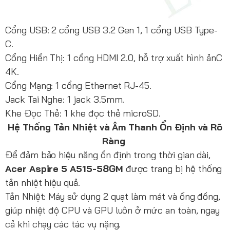
C
ổng USB: 2 cổng USB 3.2 Gen 1, 1 cổng USB Type-
C.
Cổng Hiển Thị: 1 cổng HDMI 2.0, hỗ trợ xuất hình ảnC
4K.
Cổng Mạng: 1 cổng Ethernet RJ-45.
Jack Tai Nghe: 1 jack 3.5mm.
Khe Đọc Thẻ: 1 khe đọc thẻ microSD.
Hệ Thống Tản Nhiệt và Âm Thanh Ổn Định và Rõ
Ràng
Để đảm bảo hiệu năng ổn định trong thời gian dài,
Acer Aspire 5 A515-58GM
được trang bị hệ thống
tản nhiệt hiệu quả.
Tản Nhiệt: Máy sử dụng 2 quạt làm mát và ống đồng,
giúp nhiệt độ CPU và GPU luôn ở mức an toàn, ngay
cả khi chạy các tác vụ nặng.