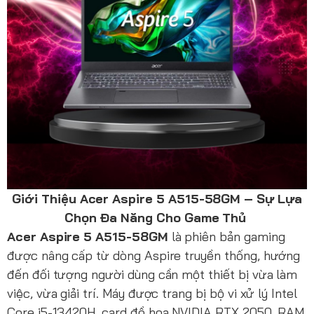
Giới Thiệu Acer Aspire 5 A515-58GM – Sự Lựa
Chọn Đa Năng Cho Game Thủ
Acer Aspire 5 A515-58GM
là phiên bản gaming
được nâng cấp từ dòng Aspire truyền thống, hướng
đến đối tượng người dùng cần một thiết bị vừa làm
việc, vừa giải trí. Máy được trang bị bộ vi xử lý Intel
Core i5-13420H, card đồ họa NVIDIA RTX 2050, RAM