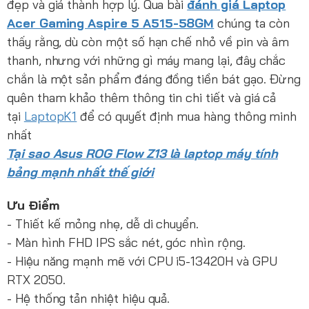
đẹp và giá thành hợp lý. Qua bài
đánh giá Laptop
Acer Gaming Aspire 5 A515-58GM
chúng ta còn
thấy rằng, dù còn một số hạn chế nhỏ về pin và âm
thanh, nhưng với những gì máy mang lại, đây chắc
chắn là một sản phẩm đáng đồng tiền bát gạo. Đừng
quên tham khảo thêm thông tin chi tiết và giá cả
tại
LaptopK1
để có quyết định mua hàng thông minh
nhất
Tại sao Asus ROG Flow Z13 là laptop máy tính
bảng mạnh nhất thế giới
Ưu Điểm
- Thiết kế mỏng nhẹ, dễ di chuyển.
- Màn hình FHD IPS sắc nét, góc nhìn rộng.
- Hiệu năng mạnh mẽ với CPU i5-13420H và GPU
RTX 2050.
- Hệ thống tản nhiệt hiệu quả.