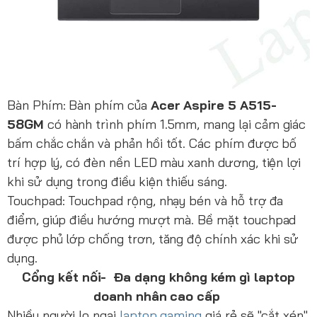
Bàn Phím: Bàn phím của
Acer Aspire 5 A515-
58GM
có hành trình phím 1.5mm, mang lại cảm giác
bấm chắc chắn và phản hồi tốt. Các phím được bố
trí hợp lý, có đèn nền LED màu xanh dương, tiện lợi
khi sử dụng trong điều kiện thiếu sáng.
Touchpad: Touchpad rộng, nhạy bén và hỗ trợ đa
điểm, giúp điều hướng mượt mà. Bề mặt touchpad
được phủ lớp chống trơn, tăng độ chính xác khi sử
dụng.
Cổng kết nối- Đa dạng không kém gì laptop
doanh nhân cao cấp
Nhiều người lo ngại
laptop gaming
giá rẻ sẽ "cắt xén"