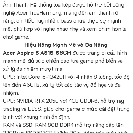
Âm Thanh: Hệ thống loa kép được hỗ trợ bởi công
nghệ Acer TrueHarmony, mang đến âm thanh rõ
ràng, chi tiết. Tuy nhiên, bass chưa thực sự mạnh
mẽ, phù hợp với nghe nhạc nhẹ và xem phim hơn là
chơi game.
Hiệu Năng Mạnh Mẽ và Đa Năng
Acer Aspire 5 A515-58GM
được trang bị cấu hình
mạnh mẽ, đủ sức chiến các tựa game phổ biến và
xử lý đa nhiệm mượt mà.
CPU: Intel Core i5-13420H với 4 nhân 8 luồng, tốc độ
lên đến 4.6GHz, xử lý tốt các tác vụ đồ họa và đa
nhiệm.
GPU: NVIDIA RTX 2050 với 4GB GDDR6, hỗ trợ ray
tracing và DLSS, giúp chơi game ở mức cài đặt trung
bình với khung hình ổn định.
RAM và SSD: RAM 8GB DDR4 (hỗ trợ nâng cấp lên
32GB) và SSD 512GB NVMe PCIe, đảm bảo máy khởi