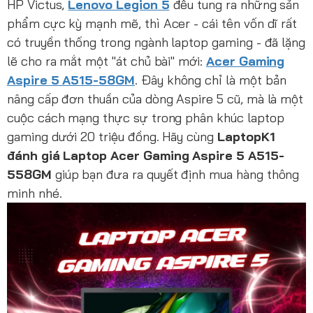
HP Victus,
Lenovo Legion 5
đều tung ra những sản
phẩm cực kỳ mạnh mẽ, thì Acer - cái tên vốn dĩ rất
có truyền thống trong ngành laptop gaming - đã lặng
lẽ cho ra mắt một "át chủ bài" mới:
Acer Gaming
Aspire 5 A515-58GM
. Đây không chỉ là một bản
nâng cấp đơn thuần của dòng Aspire 5 cũ, mà là một
cuộc cách mạng thực sự trong phân khúc laptop
gaming dưới 20 triệu đồng. Hãy cùng
LaptopK1
đánh giá Laptop Acer Gaming Aspire 5 A515-
558GM
giúp bạn đưa ra quyết định mua hàng thông
minh nhé.