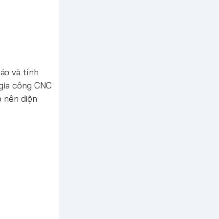
o và tính
 gia công CNC
o nên diện