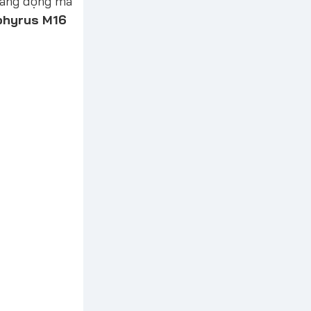
 năng động mà
hyrus M16