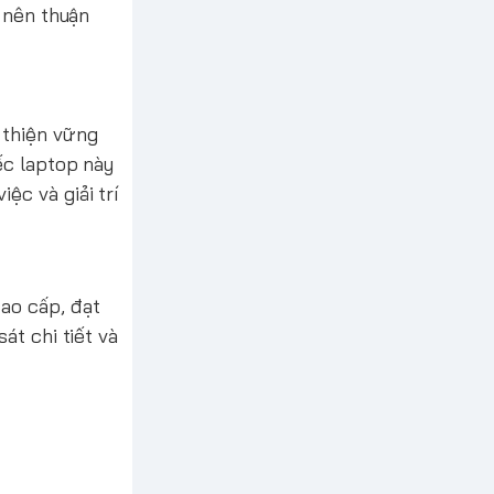
ở nên thuận
 thiện vững
ếc laptop này
ệc và giải trí
ao cấp, đạt
át chi tiết và