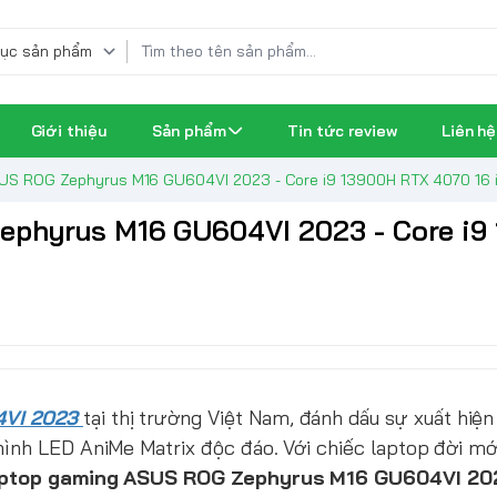
Giới thiệu
Sản phẩm
Tin tức review
Liên hệ
SUS ROG Zephyrus M16 GU604VI 2023 - Core i9 13900H RTX 4070 16 
ephyrus M16 GU604VI 2023 - Core i9
4VI 2023
tại thị trường Việt Nam, đánh dấu sự xuất hiện
ình LED AniMe Matrix độc đáo. Với chiếc laptop đời mới
aptop gaming ASUS ROG Zephyrus M16 GU604VI 20