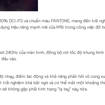
100% DCI-P3 và chuẩn màu PANTONE, mang đến trải ng
ử dụng hiệu năng mạnh mẽ của M16 trong công việc đồ h
i 240Hz của màn hình, đồng bộ với tốc độ khung hình 
ễ đầu vào.
độ nhạy, điểm tác động và khả năng phản hồi vô cùng xu
ột trải nghiệm khá bất ngờ và có thể mất một khoảng th
n sẽ không gặp phải tình trạng "lạ tay" này nữa.