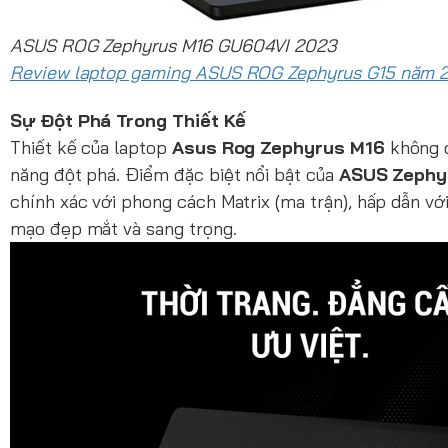
ASUS ROG Zephyrus M16 GU604VI 2023
Review laptop gaming ASUS ROG Zephyrus G15 năm 
Sự Đột Phá Trong Thiết Kế
Thiết kế của laptop
Asus Rog Zephyrus M16
không c
năng đột phá. Điểm đặc biệt nổi bật của
ASUS Zephy
chính xác với phong cách Matrix (ma trận), hấp dẫn với
mạo đẹp mắt và sang trọng.