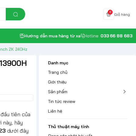
0
Giỏ hàng
Hướng dẫn mua hàng từ xa
Hotline:
033 66 88 683
inch 2K 240Hz
 13900H
Danh mục
Trang chủ
Giới thiệu
Sản phẩm
Tin tức review
Liên hệ
 đầu tiên của
 này, hãy
Thủ thuật máy tính
23
dưới đây
Đang cập nhật bài viết