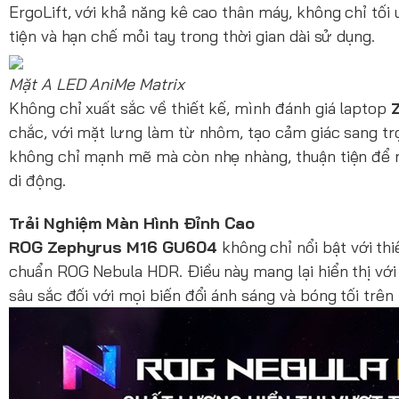
ErgoLift, với khả năng kê cao thân máy, không chỉ tối
tiện và hạn chế mỏi tay trong thời gian dài sử dụng.
Mặt A LED AniMe Matrix
Không chỉ xuất sắc về thiết kế, mình đánh giá laptop
chắc, với mặt lưng làm từ nhôm, tạo cảm giác sang trọ
không chỉ mạnh mẽ mà còn nhẹ nhàng, thuận tiện để man
di động.
Trải Nghiệm Màn Hình Đỉnh Cao
ROG Zephyrus M16 GU604
không chỉ nổi bật với th
chuẩn ROG Nebula HDR. Điều này mang lại hiển thị với c
sâu sắc đối với mọi biến đổi ánh sáng và bóng tối trê