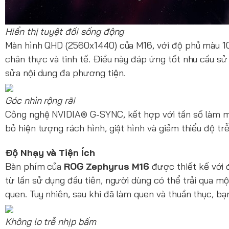
Hiển thị tuyệt đối sống động
Màn hình QHD (2560x1440) của M16, với độ phủ màu 
chân thực và tinh tế. Điều này đáp ứng tốt nhu cầu s
sửa nội dung đa phương tiện.
Góc nhìn rộng rãi
Công nghệ NVIDIA® G-SYNC, kết hợp với tần số làm mớ
bỏ hiện tượng rách hình, giật hình và giảm thiểu độ tr
Độ Nhạy và Tiện Ích
Bàn phím của
ROG Zephyrus M16
được thiết kế với 
từ lần sử dụng đầu tiên, người dùng có thể trải qua m
quen. Tuy nhiên, sau khi đã làm quen và thuần thục, bạ
Không lo trễ nhịp bấm