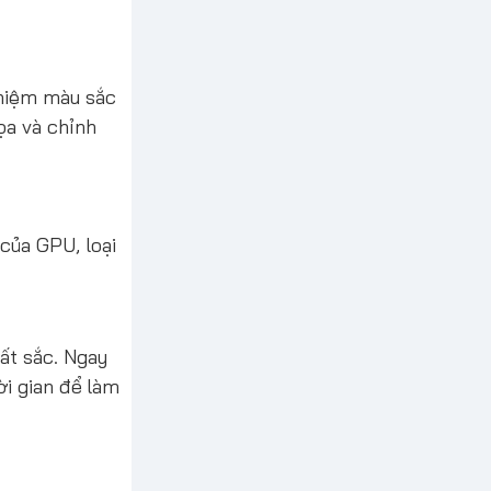
hiệm màu sắc
ọa và chỉnh
của GPU, loại
ất sắc. Ngay
ời gian để làm