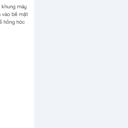
và khung máy
m vào bề mặt
hế hỏng hóc