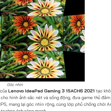
Góc nhìn
 của
Lenovo IdeaPad Gaming 3 15ACH6 2021
tạo khô
D cho hình ảnh sắc nét và sống động, đưa game thủ đắm
IPS, mang lại góc nhìn rộng, cùng lớp phủ chống chói An
i trường ánh sáng mạnh.