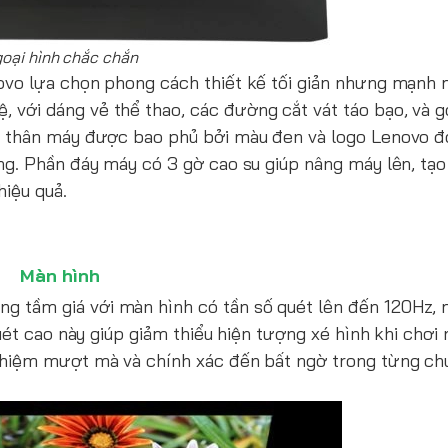
oại hình chắc chắn
ovo lựa chọn phong cách thiết kế tối giản nhưng mạnh
ệ, với dáng vẻ thể thao, các đường cắt vát táo bạo, và
n thân máy được bao phủ bởi màu đen và logo Lenovo đ
ng. Phần đáy máy có 3 gờ cao su giúp nâng máy lên, tạ
hiệu quả.
Màn hình
ong tầm giá với màn hình có tần số quét lên đến 120Hz, 
uét cao này giúp giảm thiểu hiện tượng xé hình khi chơi
ghiệm mượt mà và chính xác đến bất ngờ trong từng c