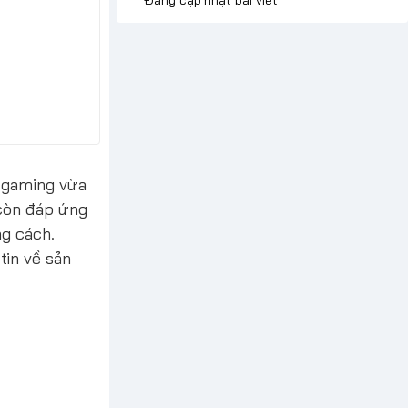
p gaming vừa
 còn đáp ứng
ng cách.
tin về sản