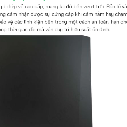
 bị lớp vỏ cao cấp, mang lại độ bền vượt trội. Bản lề 
 dàng cảm nhận được sự cứng cáp khi cầm nắm hay chạ
bảo vệ các linh kiện bên trong một cách an toàn, hạn c
 thời gian dài mà vẫn duy trì hiệu suất ổn định.