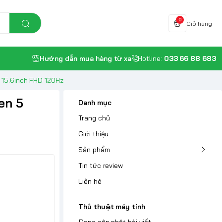
0
Giỏ hàng
Hướng dẫn mua hàng từ xa
Hotline:
033 66 88 683
 15.6inch FHD 120Hz
en 5
Danh mục
Trang chủ
Giới thiệu
Sản phẩm
Tin tức review
Liên hệ
Thủ thuật máy tính
Đang cập nhật bài viết