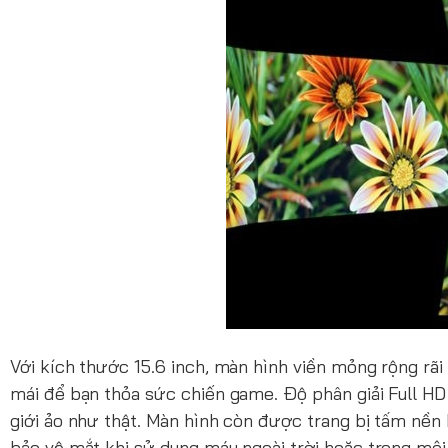
Với kích thước 15.6 inch, màn hình viền mỏng rộng rãi
mái để bạn thỏa sức chiến game. Độ phân giải Full H
giới ảo như thật. Màn hình còn được trang bị tấm nền 
bảo vệ mắt khi sử dụng máy ngoài trời hoặc trong mô