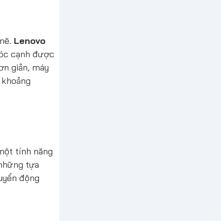
 mẽ.
Lenovo
 góc cạnh được
ơn giản, máy
o khoảng
một tính năng
 những tựa
huyển động