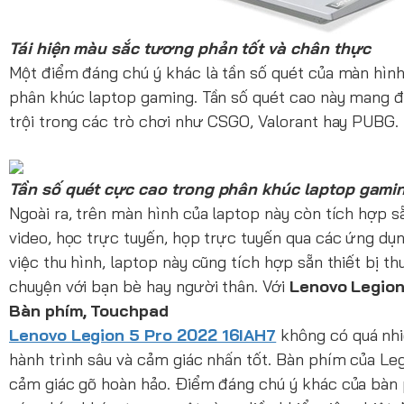
Tái hiện màu sắc tương phản tốt và chân thực
Một điểm đáng chú ý khác là tần số quét của màn hìn
phân khúc laptop gaming. Tần số quét cao này mang đế
trội trong các trò chơi như CSGO, Valorant hay PUBG.
Tần số quét cực cao trong phân khúc laptop gami
Ngoài ra, trên màn hình của laptop này còn tích hợp 
video, học trực tuyến, họp trực tuyến qua các ứng dụ
việc thu hình, laptop này cũng tích hợp sẵn thiết bị 
chuyện với bạn bè hay người thân. Với
Lenovo Legion
Bàn phím, Touchpad
Lenovo Legion 5 Pro 2022 16IAH7
không có quá nhi
hành trình sâu và cảm giác nhấn tốt. Bàn phím của Le
cảm giác gõ hoàn hảo. Điểm đáng chú ý khác của bàn p