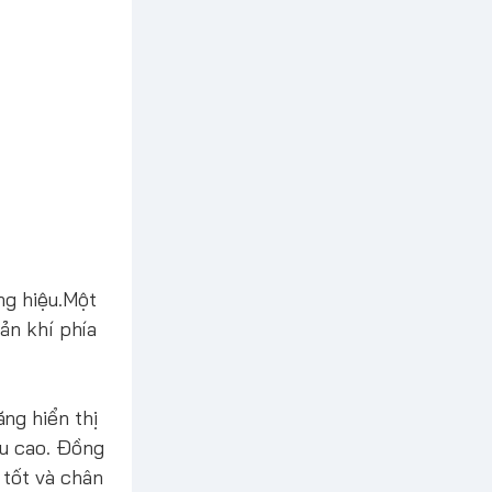
ng hiệu.Một
ản khí phía
ng hiển thị
u cao. Đồng
 tốt và chân