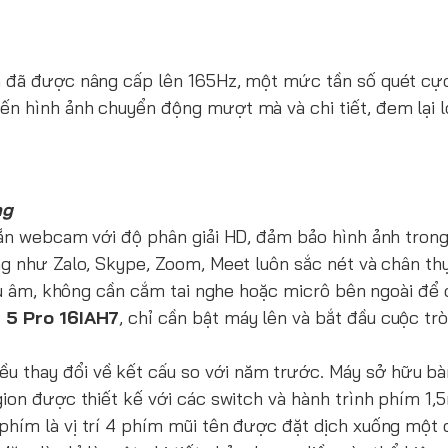
h đã được nâng cấp lên 165Hz, một mức tần số quét cự
n hình ảnh chuyển động mượt mà và chi tiết, đem lại l
ng
sẵn webcam với độ phân giải HD, đảm bảo hình ảnh trong
ng như Zalo, Skype, Zoom, Meet luôn sắc nét và chân t
thu âm, không cần cắm tai nghe hoặc micrô bên ngoài để 
 5 Pro 16IAH7
, chỉ cần bật máy lên và bắt đầu cuộc tr
ều thay đổi về kết cấu so với năm trước. Máy sở hữu bà
gion được thiết kế với các switch và hành trình phím 1,
hím là vị trí 4 phím mũi tên được đặt dịch xuống một c