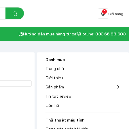
0
Giỏ hàng
Hướng dẫn mua hàng từ xa
Hotline:
033 66 88 683
Danh mục
Trang chủ
Giới thiệu
Sản phẩm
Tin tức review
Liên hệ
Thủ thuật máy tính
Đang cập nhật bài viết