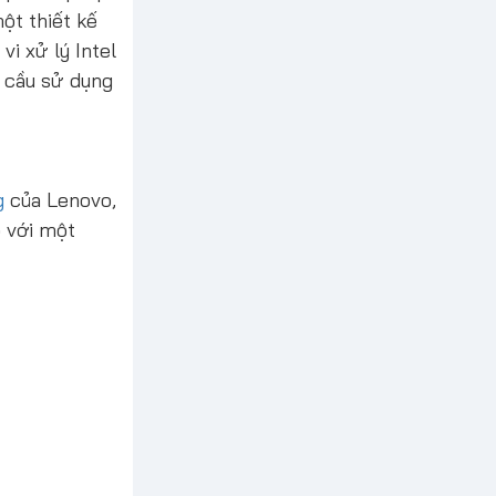
ột thiết kế
vi xử lý Intel
 cầu sử dụng
g
của Lenovo,
o với một