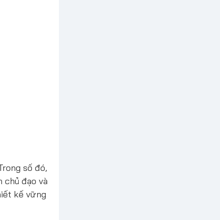
Trong số đó,
m chủ đạo và
iết kế vững