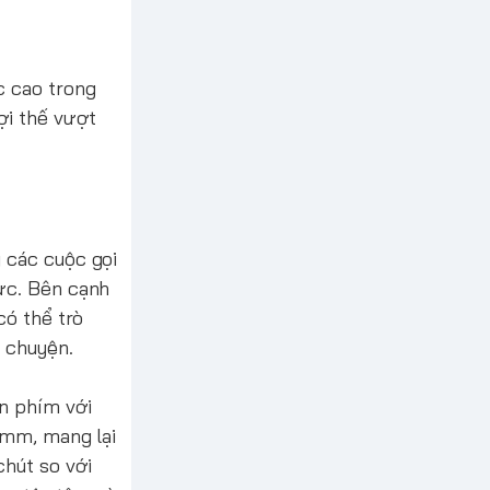
c cao trong
ợi thế vượt
 các cuộc gọi
hực. Bên cạnh
có thể trò
ò chuyện.
n phím với
5mm, mang lại
hút so với