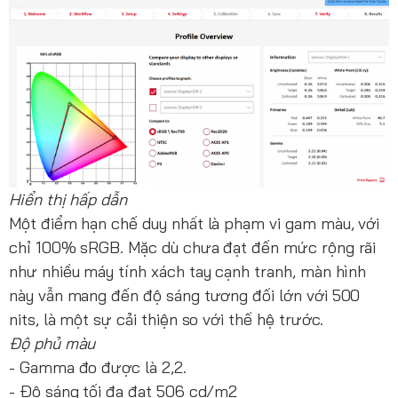
Hiển thị hấp dẫn
Một điểm hạn chế duy nhất là phạm vi gam màu, với
chỉ 100% sRGB. Mặc dù chưa đạt đến mức rộng rãi
như nhiều máy tính xách tay cạnh tranh, màn hình
này vẫn mang đến độ sáng tương đối lớn với 500
nits, là một sự cải thiện so với thế hệ trước.
Độ phủ màu
- Gamma đo được là 2,2.
- Độ sáng tối đa đạt 506 cd/m2