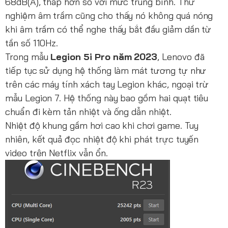
68dB(A), thấp hơn so với mức trung bình. Thử
nghiệm âm trầm cũng cho thấy nó không quá nóng
khi âm trầm có thể nghe thấy bắt đầu giảm dần từ
tần số 110Hz.
Trong mẫu
Legion 5i Pro năm 2023
, Lenovo đã
tiếp tục sử dụng hệ thống làm mát tương tự như
trên các máy tính xách tay Legion khác, ngoại trừ
mẫu Legion 7. Hệ thống này bao gồm hai quạt tiêu
chuẩn đi kèm tản nhiệt và ống dẫn nhiệt.
Nhiệt độ khung gầm hơi cao khi chơi game. Tuy
nhiên, kết quả đọc nhiệt độ khi phát trực tuyến
video trên Netflix vẫn ổn.