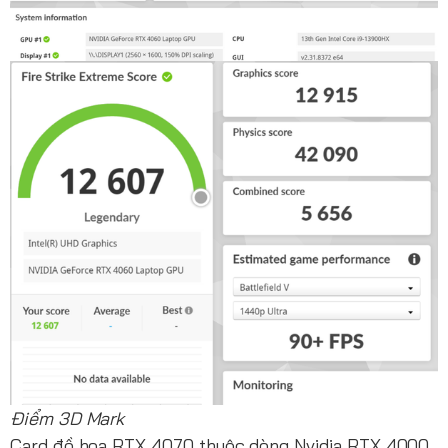
Điểm 3D Mark
Card đồ họa RTX 4070 thuộc dòng Nvidia RTX 4000