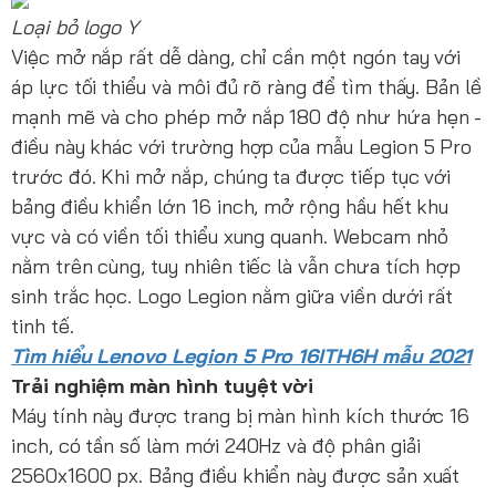
Loại bỏ logo Y
Việc mở nắp rất dễ dàng, chỉ cần một ngón tay với
áp lực tối thiểu và môi đủ rõ ràng để tìm thấy. Bản lề
mạnh mẽ và cho phép mở nắp 180 độ như hứa hẹn -
điều này khác với trường hợp của mẫu Legion 5 Pro
trước đó. Khi mở nắp, chúng ta được tiếp tục với
bảng điều khiển lớn 16 inch, mở rộng hầu hết khu
vực và có viền tối thiểu xung quanh. Webcam nhỏ
nằm trên cùng, tuy nhiên tiếc là vẫn chưa tích hợp
sinh trắc học. Logo Legion nằm giữa viền dưới rất
tinh tế.
Tìm hiểu Lenovo Legion 5 Pro 16ITH6H mẫu 2021
Trải nghiệm màn hình tuyệt vời
Máy tính này được trang bị màn hình kích thước 16
inch, có tần số làm mới 240Hz và độ phân giải
2560x1600 px. Bảng điều khiển này được sản xuất