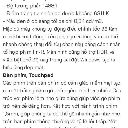
- Độ tương phản 1488:1.
- Điểm trắng tự nhiên đo được khoảng 6311 K
- Màu đen ở độ sáng tối đa chỉ 0,34 cd/m2.
Mặc dù máy không tự động điều chỉnh tốc độ làm
mới khi hoạt động trên pin, người dùng vẫn có thể
nhanh chóng thay đổi tùy chọn này bằng cách nhấn
tổ hợp phím Fn-R. Màn hình cũng hỗ trợ HDR, và
việc bật chế độ này trong cài đặt Windows tạo ra
hiệu ứng đẹp mắt.
Bàn phím, Touchpad
Các phím trên bàn phím có cảm giác mềm mại tạo
ra một trải nghiệm gõ phím yên tĩnh hơn nhiều. Cấu
trúc với phím lõm nhẹ giữa cũng giúp việc gõ phím
trở nên dễ dàng hơn. Kết hợp với hành trình phím
1,5mm, giúp chúng ta có thể gõ nhanh gần như như
trên bàn phím thông thường và tỷ lệ lỗi thấp. Một