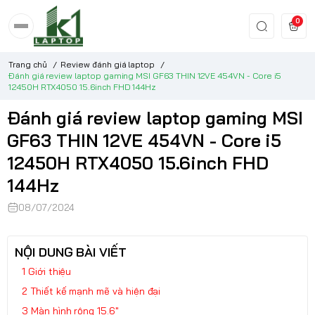
0
Trang chủ
/
Review đánh giá laptop
/
Đánh giá review laptop gaming MSI GF63 THIN 12VE 454VN - Core i5
12450H RTX4050 15.6inch FHD 144Hz
Đánh giá review laptop gaming MSI
GF63 THIN 12VE 454VN - Core i5
12450H RTX4050 15.6inch FHD
144Hz
08/07/2024
NỘI DUNG BÀI VIẾT
Giới thiệu
Thiết kế mạnh mẽ và hiện đại
Màn hình rộng 15.6"