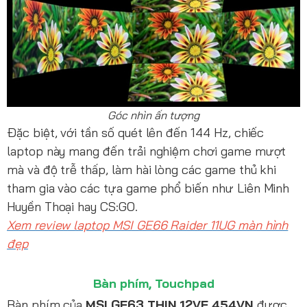
Góc nhìn ấn tượng
Đặc biệt, với tần số quét lên đến 144 Hz, chiếc
laptop này mang đến trải nghiệm chơi game mượt
mà và độ trễ thấp, làm hài lòng các game thủ khi
tham gia vào các tựa game phổ biến như Liên Minh
Huyền Thoại hay CS:GO.
Xem review laptop MSI GE66 Raider 11UG màn hình
đẹp
Bàn phím, Touchpad
Bàn phím của
MSI GF63 THIN 12VE 454VN
được