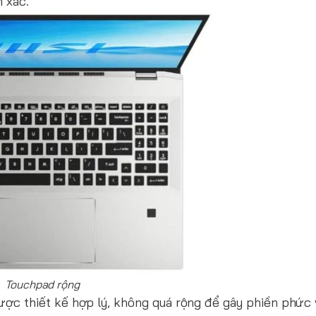
h xác.
Touchpad rộng
ợc thiết kế hợp lý, không quá rộng để gây phiền phức