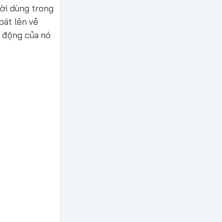
ời dùng trong
oát lên vẻ
h động của nó