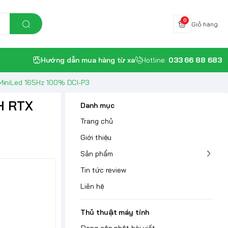
0
Giỏ hàng
Hướng dẫn mua hàng từ xa
Hotline:
033 66 88 683
K MiniLed 165Hz 100% DCI-P3
0H RTX
Danh mục
Trang chủ
Giới thiệu
Sản phẩm
Tin tức review
Liên hệ
Thủ thuật máy tính
Đang cập nhật bài viết