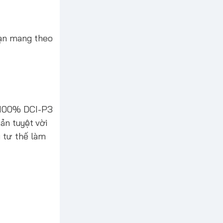
ạn mang theo
u 100% DCI-P3
ản tuyệt vời
 tư thế làm