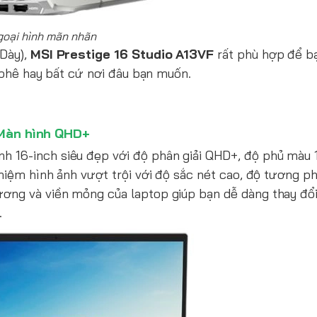
goại hình mãn nhãn
 Dày),
MSI Prestige 16 Studio A13VF
rất phù hợp để b
à phê hay bất cứ nơi đâu bạn muốn.
Màn hình QHD+
nh 16-inch siêu đẹp với độ phân giải QHD+, độ phủ mà
hiệm hình ảnh vượt trội với độ sắc nét cao, độ tương ph
ương và viền mỏng của laptop giúp bạn dễ dàng thay đổi
.