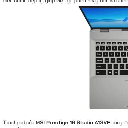
điều chỉnh hợp lý, giúp việc gõ phím nhạy bén và chín
Touchpad của
MSI Prestige 16 Studio A13VF
cũng đư