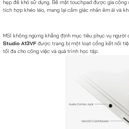
hẹp để khó sử dụng. Bề mặt touchpad được gia công mư
tích hợp khéo léo, mang lại cảm giác nhấn êm ái và k
MSI không ngừng khẳng định mục tiêu phục vụ người dù
Studio A13VF
được trang bị một loạt cổng kết nối tiện
tối đa cho công việc và quá trình học tập.