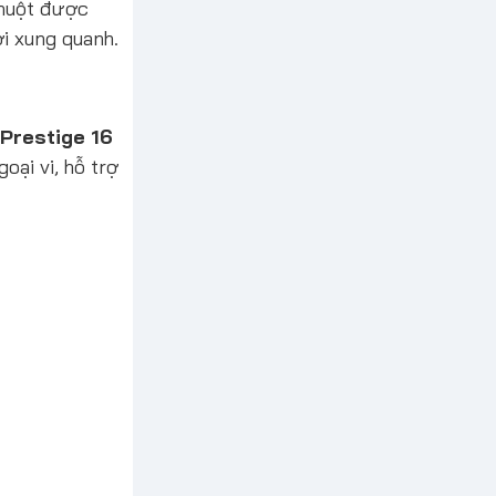
chuột được
i xung quanh.
 Prestige 16
oại vi, hỗ trợ