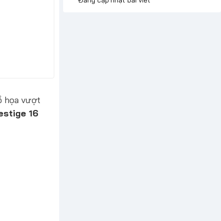
ồ họa vượt
estige 16