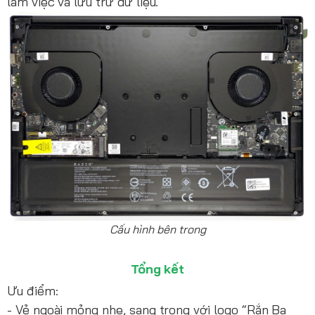
làm việc và lưu trữ dữ liệu.
Cấu hình bên trong
Tổng kết
Ưu điểm:
- Vẻ ngoài mỏng nhẹ, sang trọng với logo “Rắn Ba