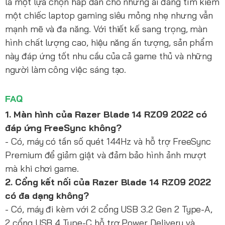
là một lựa chọn hấp dẫn cho những ai đang tìm kiếm
một chiếc laptop gaming siêu mỏng nhẹ nhưng vẫn
mạnh mẽ và đa năng. Với thiết kế sang trọng, màn
hình chất lượng cao, hiệu năng ấn tượng, sản phẩm
này đáp ứng tốt nhu cầu của cả game thủ và những
người làm công việc sáng tạo.
FAQ
1. Màn hình của Razer Blade 14 RZ09 2022 có
đáp ứng FreeSync không?
- Có, máy có tần số quét 144Hz và hỗ trợ FreeSync
Premium để giảm giật và đảm bảo hình ảnh mượt
mà khi chơi game.
2. Cổng kết nối của Razer Blade 14 RZ09 2022
có đa dạng không?
- Có, máy đi kèm với 2 cổng USB 3.2 Gen 2 Type-A,
2 cổng USB 4 Type-C hỗ trợ Power Delivery và