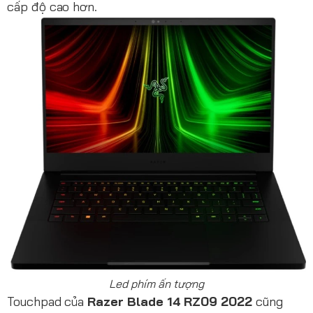
cấp độ cao hơn.
Led phím ấn tượng
Touchpad của
Razer Blade 14 RZ09 2022
cũng