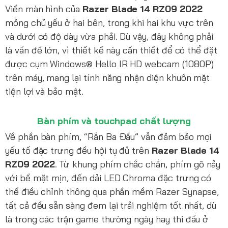
Viền màn hình của
Razer Blade 14 RZ09 2022
mỏng chủ yếu ở hai bên, trong khi hai khu vực trên
và dưới có độ dày vừa phải. Dù vậy, đây không phải
là vấn đề lớn, vì thiết kế này cần thiết để có thể đặt
được cụm Windows® Hello IR HD webcam (1080P)
trên máy, mang lại tính năng nhận diện khuôn mặt
tiện lợi và bảo mật.
Bàn phím và touchpad chất lượng
Về phần bàn phím, “Rắn Ba Đầu” vẫn đảm bảo mọi
yếu tố đặc trưng đều hội tụ đủ trên
Razer Blade 14
RZ09 2022
. Từ khung phím chắc chắn, phím gõ nảy
với bề mặt mịn, đến dải LED Chroma đặc trưng có
thể điều chỉnh thông qua phần mềm Razer Synapse,
tất cả đều sẵn sàng đem lại trải nghiệm tốt nhất, dù
là trong các trận game thường ngày hay thi đấu ở