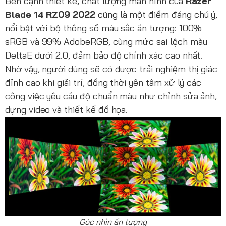
Bên cạnh thiết kế, chất lượng màn hình của
Razer
Blade 14 RZ09 2022
cũng là một điểm đáng chú ý,
nổi bật với bộ thông số màu sắc ấn tượng: 100%
sRGB và 99% AdobeRGB, cùng mức sai lệch màu
DeltaE dưới 2.0, đảm bảo độ chính xác cao nhất.
Nhờ vậy, người dùng sẽ có được trải nghiệm thị giác
đỉnh cao khi giải trí, đồng thời yên tâm xử lý các
công việc yêu cầu độ chuẩn màu như chỉnh sửa ảnh,
dựng video và thiết kế đồ họa.
Góc nhìn ấn tượng