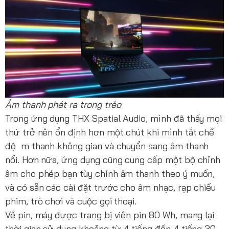
Âm thanh phát ra trong trẻo
Trong ứng dụng THX Spatial Audio, mình đã thấy mọi
thứ trở nên ổn định hơn một chút khi mình tắt chế
độ m thanh không gian và chuyển sang âm thanh
nổi. Hơn nữa, ứng dụng cũng cung cấp một bộ chỉnh
âm cho phép bạn tùy chỉnh âm thanh theo ý muốn,
và có sẵn các cài đặt trước cho âm nhạc, rạp chiếu
phim, trò chơi và cuộc gọi thoại.
Về pin, máy được trang bị viên pin 80 Wh, mang lại
thời gian sử dụng khoảng từ 4 tiếng đến 4 tiếng 30