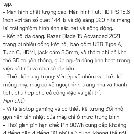
tạp.
- Màn hình chất lượng cao: Màn hình Full HD IPS 15,6
inch với tần số quét 144Hz và độ sáng 320 nits mang
lại trải nghiệm hình ảnh sắc nét và sống động.
- Kết nối đa dạng: Razer Blade 15 Advanced 2021
trang bị nhiều cổng kết nối, bao gồm USB Type A,
Type C, HDMI, jack cắm 3,5mm, và thậm chí cả khe
thẻ SD truyền thống, giúp người dùng linh hoạt trong
việc kết nối và chia sẻ dữ liệu.
- Thiết kế sang trọng: Với lớp vỏ nhôm và thiết kế
mỏng nhẹ, máy có vẻ ngoại hình trang nhã và thanh
lịch, phù hợp cho cả công việc và giải trí.
Hạn chế:
- Vì là laptop gaming và có thiết kế tương đối nhỏ
gọn nên tản nhiệt của máy chỉ ở mức trung bình
- Thời gian pin hạn chế: Pin 80Wh cung cấp khoảng
4 tiếng đến 4 tiếng 30 phút sử dụng, không thể nói