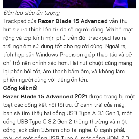
Đèn led siêu ấn tượng
Trackpad của
Razer Blade 15 Advanced
vẫn thu
hút sự ưa thích lớn từ đa số người dùng. Với bề mặt
rộng và lớp kính mịn phủ trên đó, trackpad tạo ra
trải nghiệm sử dụng tốt cho người dùng. Ngoài ra,
tích hợp sẵn Windows Precision giúp thao tác và cử
chỉ trở nên chính xác hơn. Hai nút chuột cũng mang
lại phản hồi tốt, âm thanh bấm êm, và không làm
phiền người dùng với tiếng ồn lớn.
Cổng kết nối
Razer Blade 15 Advanced 2021
được trang bị một
loạt các cổng kết nối tối ưu. Ở cạnh trái của máy,
bạn sẽ tìm thấy hai cổng USB Type A 3.1 Gen 1, một
cổng USB Type C 3.2 Gen 2 thông thường và một
cổng jack cắm 3,5mm cho tai nghe. Ở cạnh phải,
máy có một cổng USB Type A, một cổng HDMI 2.0