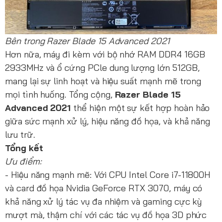
Bên trong Razer Blade 15 Advanced 2021
Hơn nữa, máy đi kèm với bộ nhớ RAM DDR4 16GB
2933MHz và ổ cứng PCle dung lượng lớn 512GB,
mang lại sự linh hoạt và hiệu suất mạnh mẽ trong
mọi tình huống. Tổng cộng,
Razer Blade 15
Advanced 2021
thể hiện một sự kết hợp hoàn hảo
giữa sức mạnh xử lý, hiệu năng đồ họa, và khả năng
lưu trữ.
Tổng kết
Ưu điểm:
- Hiệu năng mạnh mẽ: Với CPU Intel Core i7-11800H
và card đồ họa Nvidia GeForce RTX 3070, máy có
khả năng xử lý tác vụ đa nhiệm và gaming cực kỳ
mượt mà, thậm chí với các tác vụ đồ họa 3D phức