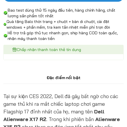
Bao test dùng thử 15 ngày đầu tiên, hàng chính hãng, chất
lượng sản phẩm tốt nhất
Quà tặng Balo thời trang + chuột + bàn di chuột, cài đặt
windows + phần mềm, tra kem tản nhiệt miễn phí trọn đời
Hỗ trợ trả góp thủ tục nhanh gọn, ship hàng COD toàn quốc,
nhận máy thanh toán tiền
Chấp nhận thanh toán thẻ tín dụng
Đặc điểm nổi bật
Tại sự kiện CES 2022, Dell đã gây bất ngờ cho các
game thủ khi ra mắt chiếc laptop chơi game
Flagship 17 đỉnh nhất của họ, mang tên
Dell
Alienware X17 R2
. Trong khi phiên bản
Alienware
X15 R2
chưa thực sự đáp ứng tốt nhất nhu cầu