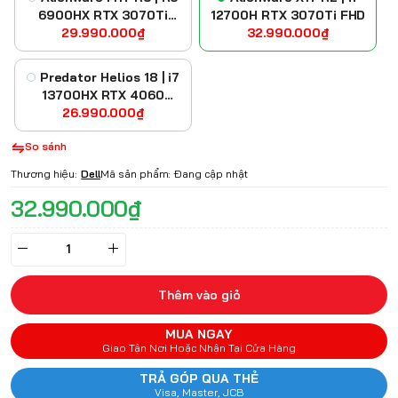
6900HX RTX 3070Ti
12700H RTX 3070Ti FHD
29.990.000₫
FHD
32.990.000₫
Predator Helios 18 | i7
13700HX RTX 4060
26.990.000₫
FHD+
So sánh
Thương hiệu:
Dell
Mã sản phẩm:
Đang cập nhật
32.990.000₫
Thêm vào giỏ
MUA NGAY
Giao Tận Nơi Hoặc Nhận Tại Cửa Hàng
TRẢ GÓP QUA THẺ
Visa, Master, JCB