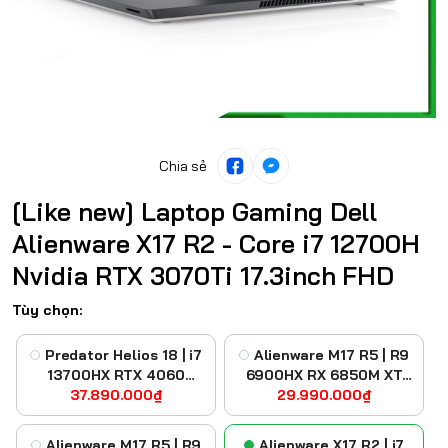
Chia sẻ
[Like new] Laptop Gaming Dell
Alienware X17 R2 - Core i7 12700H
Nvidia RTX 3070Ti 17.3inch FHD
Tùy chọn:
Predator Helios 18 | i7
Alienware M17 R5 | R9
13700HX RTX 4060
6900HX RX 6850M XT
37.890.000₫
FHD+
29.990.000₫
FHD
Alienware M17 R5 | R9
Alienware X17 R2 | i7