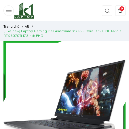
0
Trang chủ
/
All
/
[Like new] Laptop Gaming Dell Alienware X17 R2 - Core i7 12700H Nvidia
RTX 3070Ti 17.3inch FHD