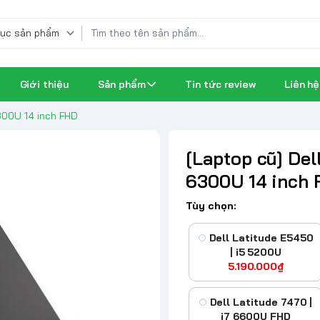
Giới thiệu
Sản phẩm
Tin tức review
Liên hệ
6300U 14 inch FHD
[Laptop cũ] Dell
6300U 14 inch
Tùy chọn:
Dell Latitude E5450
| i5 5200U
5.190.000₫
Dell Latitude 7470 |
i7 6600U FHD