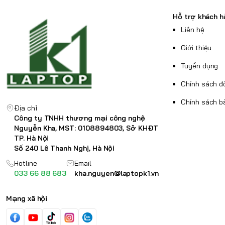
Hỗ trợ khách h
Mảnh Mai và Sang Trọng Cho Trải Nghiệm Di Đ
Liên hệ
Dell Latitude 7470
được thiết kế với tông màu 
tính và sang trọng độc đáo. Khung máy chế tạo từ
Giới thiệu
chắc chắn, trong khi vỏ sử dụng sợi Carbon siêu b
Tuyển dụng
lượng máy xuống mức tối đa.
Chính sách đổ
Chính sách b
Địa chỉ
Công ty TNHH thương mại công nghệ
Nguyễn Kha, MST: 0108894803, Sở KHĐT
TP. Hà Nội
Số 240 Lê Thanh Nghị, Hà Nội
Hotline
Email
033 66 88 683
kha.nguyen@laptopk1.vn
Mạng xã hội