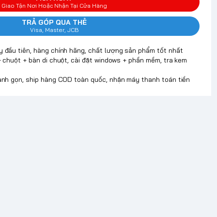
Giao Tận Nơi Hoặc Nhận Tại Cửa Hàng
TRẢ GÓP QUA THẺ
Visa, Master, JCB
y đầu tiên, hàng chính hãng, chất lượng sản phẩm tốt nhất
+ chuột + bàn di chuột, cài đặt windows + phần mềm, tra kem
hanh gọn, ship hàng COD toàn quốc, nhận máy thanh toán tiền