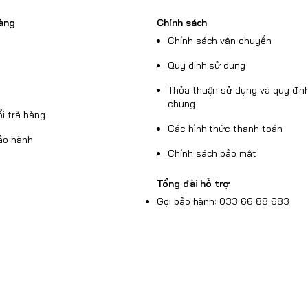
àng
Chính sách
ộng
Chính sách vận chuyển
đen mang đến sự nam
 hợp kim Magie vô cùng
Quy định sử dụng
ền giúp giảm trọng
Thỏa thuận sử dụng và quy định
chung
i trả hàng
Các hình thức thanh toán
ảo hành
Chính sách bảo mật
Tổng đài hỗ trợ
Gọi bảo hành: 033 66 88 683