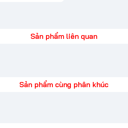
Sản phẩm liên quan
 biểu tượng cho phân
 và nhẹ, trang bị chip
 quả, đảm bảo sự linh
Sản phẩm cùng phân khúc
p đa dạng cổng kết nối
a phong cách và hiệu