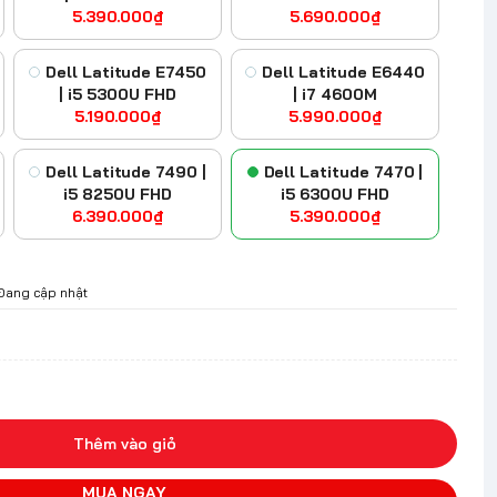
5.390.000₫
5.690.000₫
Dell Latitude E7450
Dell Latitude E6440
| i5 5300U FHD
| i7 4600M
5.190.000₫
5.990.000₫
Dell Latitude 7490 |
Dell Latitude 7470 |
i5 8250U FHD
i5 6300U FHD
6.390.000₫
5.390.000₫
Đang cập nhật
Thêm vào giỏ
MUA NGAY