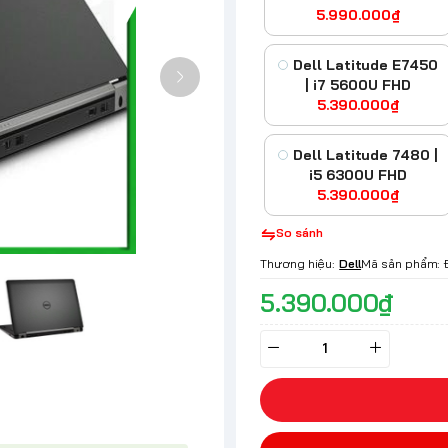
5.990.000₫
Dell Latitude E7450
| i7 5600U FHD
5.390.000₫
Dell Latitude 7480 |
i5 6300U FHD
5.390.000₫
So sánh
Thương hiệu:
Dell
Mã sản phẩm:
5.390.000₫