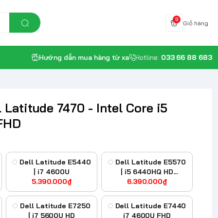
0
Giỏ hàng
Hướng dẫn mua hàng từ xa
Hotline:
033 66 88 683
 Latitude 7470 - Intel Core i5
 FHD
Dell Latitude E5440
Dell Latitude E5570
| i7 4600U
| i5 6440HQ HD
5.390.000₫
Graphics 520
6.390.000₫
Dell Latitude E7250
Dell Latitude E7440
| i7 5600U HD
i7 4600U FHD