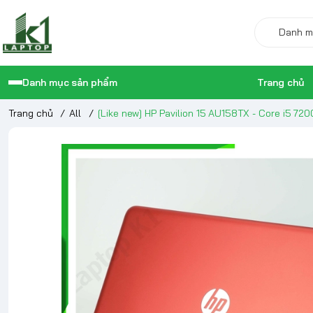
Danh mục sản phẩm
Trang chủ
Trang chủ
/
All
/
[Like new] HP Pavilion 15 AU158TX - Core i5 7