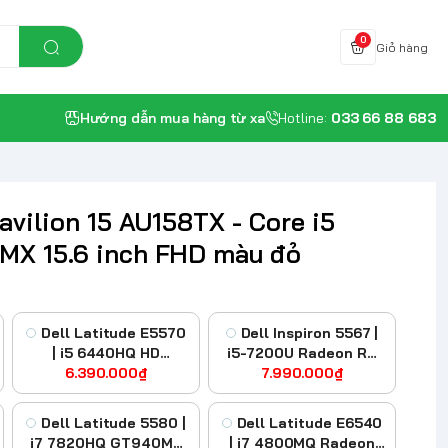
0
Giỏ hàng
Hướng dẫn mua hàng từ xa
Hotline:
033 66 88 683
avilion 15 AU158TX - Core i5
MX 15.6 inch FHD màu đỏ
Dell Latitude E5570
Dell Inspiron 5567 |
| i5 6440HQ HD
i5-7200U Radeon R7
Graphics 520
6.390.000₫
7.990.000₫
M445
Dell Latitude 5580 |
Dell Latitude E6540
i7 7820HQ GT940MX
| i7 4800MQ Radeon