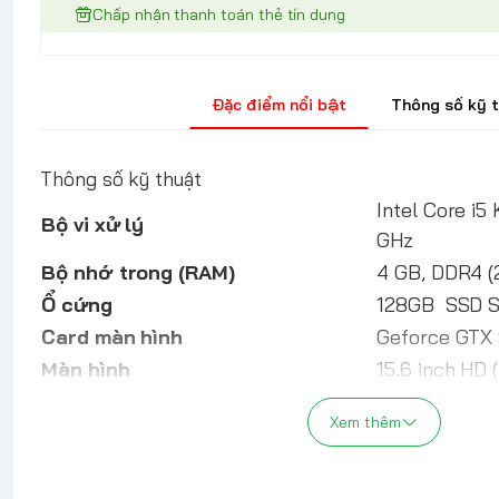
Chấp nhận thanh toán thẻ tín dụng
Đặc điểm nổi bật
Thông số kỹ 
Thông số kỹ thuật
Intel Core i5
Bộ vi xử lý
GHz
Bộ nhớ trong (RAM)
4 GB, DDR4 (
Ổ cứng
128GB SSD S
Card màn hình
Geforce GT
Màn hình
15.6 inch HD
2 x USB 3.0,
Kết nối
Xem thêm
2.0
Pin
4 Cell