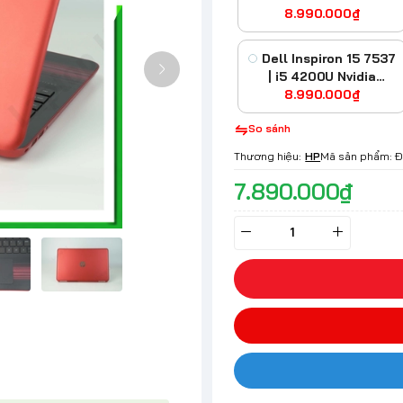
8.990.000₫
Graphics
Dell Inspiron 15 7537
| i5 4200U Nvidia
GT750M HD
8.990.000₫
So sánh
Thương hiệu:
HP
Mã sản phẩm:
Đ
7.890.000₫