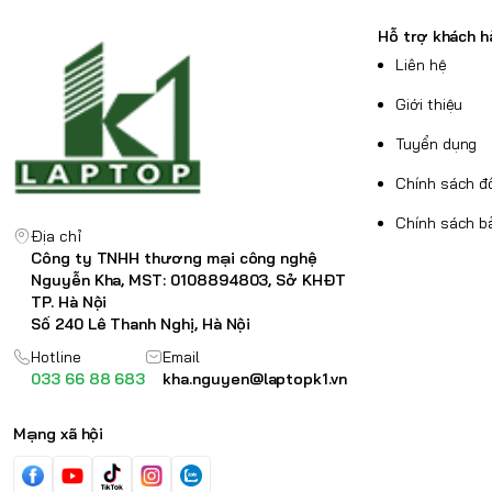
Hỗ trợ khách h
Liên hệ
Giới thiệu
Tuyển dụng
Chính sách đổ
Chính sách b
Địa chỉ
Công ty TNHH thương mại công nghệ
Nguyễn Kha, MST: 0108894803, Sở KHĐT
TP. Hà Nội
Số 240 Lê Thanh Nghị, Hà Nội
Hotline
Email
033 66 88 683
kha.nguyen@laptopk1.vn
Mạng xã hội