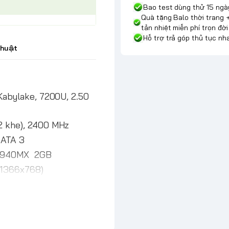
Bao test dùng thử 15 ngà
Quà tặng Balo thời trang 
tản nhiệt miễn phí trọn đời
Hỗ trợ trả góp thủ tục n
thuật
 Kabylake, 7200U, 2.50
2 khe), 2400 MHz
ATA 3
X 940MX 2GB
 (1366x768)
 HDMI, LAN (RJ45), USB