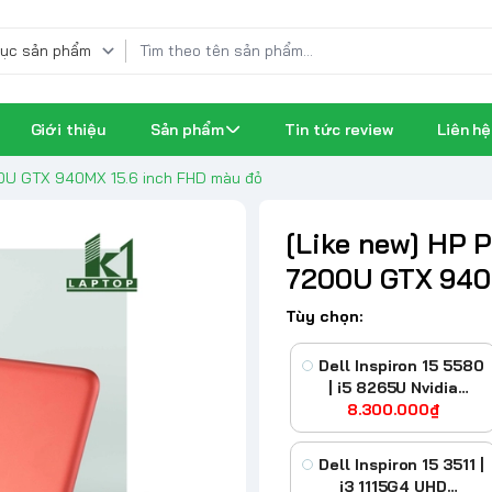
Giới thiệu
Sản phẩm
Tin tức review
Liên hệ
200U GTX 940MX 15.6 inch FHD màu đỏ
[Like new] HP P
7200U GTX 940
Tùy chọn:
Dell Inspiron 15 5580
| i5 8265U Nvidia
MX250 15.6inch FHD
8.300.000₫
Dell Inspiron 15 3511 |
i3 1115G4 UHD