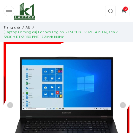
0
Trang chủ
/
All
/
[Laptop Gaming cũ] Lenovo Legion 5 17ACH6H 2021 - AMD Ryzen 7
5800H RTX3060 FHD 17.3inch 144Hz