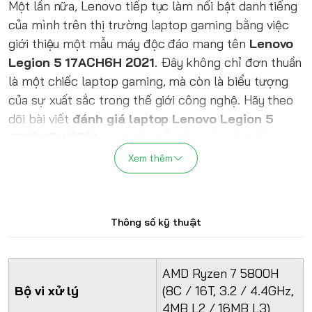
Một lần nữa, Lenovo tiếp tục làm nổi bật danh tiếng
của mình trên thị trường laptop gaming bằng việc
giới thiệu một mẫu máy độc đáo mang tên
Lenovo
Legion 5 17ACH6H 2021
. Đây không chỉ đơn thuần
là một chiếc laptop gaming, mà còn là biểu tượng
của sự xuất sắc trong thế giới công nghệ. Hãy theo
dõi bài viết
đánh giá laptop Lenovo Legion 5
17ACH6H 2021
dưới đây để biết thêm chi tiết.
Xem thêm
Giới thiệu
Dòng laptop gaming tầm trung
Lenovo Legion 5
17ACH6H 2021
đang thu hút sự chú ý và đánh giá
Thông số kỹ thuật
tích cực từ cộng đồng người dùng nói chung và đặc
biệt là cộng đồng game thủ trong thời gian vừa qua.
AMD Ryzen 7 5800H
Được biết đến với thiết kế đơn giản, nhưng vô cùng
Bộ vi xử lý
(8C / 16T, 3.2 / 4.4GHz,
lịch sự, chiếc laptop này không chỉ làm say đắm
4MB L2 / 16MB L3)