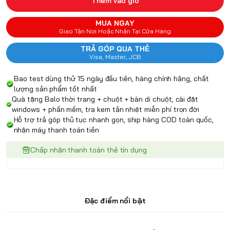
Thêm vào giỏ
MUA NGAY
Giao Tận Nơi Hoặc Nhận Tại Cửa Hàng
TRẢ GÓP QUA THẺ
Visa, Master, JCB
Bao test dùng thử 15 ngày đầu tiên, hàng chính hãng, chất
lượng sản phẩm tốt nhất
Quà tặng Balo thời trang + chuột + bàn di chuột, cài đặt
windows + phần mềm, tra kem tản nhiệt miễn phí trọn đời
Hỗ trợ trả góp thủ tục nhanh gọn, ship hàng COD toàn quốc,
nhận máy thanh toán tiền
Chấp nhận thanh toán thẻ tín dụng
Đặc điểm nổi bật