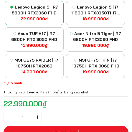
Lenovo Legion 5 | R7
Lenovo Legion 5 | i7
5800H RTX3060 FHD
11800H RTX3050Ti 17.3
22.990.000₫
18.990.000₫
FHD
Asus TUF A17 | R7
Acer Nitro 5 Tiger | R7
6800H RTX 3050 FHD
6800H RTX3060 FHD
15.990.000₫
19.990.000₫
MSI GE75 RAIDER | i7
MSI GF75 THIN | i7
10750H RTX2060
10750H RTX 3060 FHD
14.990.000₫
19.990.000₫
So sánh
Thương hiệu:
Lenovo
Mã sản phẩm:
Đang cập nhật
22.990.000₫