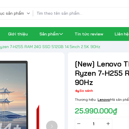
Giới thiệu
Sản phẩm
Tin tức review
Liên hệ
 Ryzen 7-H255 RAM 24G SSD 512GB 14.5inch 2.5K 90Hz
[New] Lenovo T
Ryzen 7-H255 R
90Hz
So sánh
Thương hiệu:
Lenovo
Mã sản ph
25.990.000₫