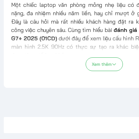
Một chiếc laptop văn phòng mỏng nhẹ liệu có 
nặng, đa nhiệm nhiều năm liền, hay chỉ mượt ở 
Đây là câu hỏi mà rất nhiều khách hàng đặt ra 
công việc chuyên sâu. Cùng tìm hiểu bài
đánh giá
G7+ 2025 (01CD)
dưới đây để xem liệu cấu hình 
màn hình 2.5K 90Hz có thực sự tạo ra khác biệt
dụng thực tế hay không.
Xem thêm