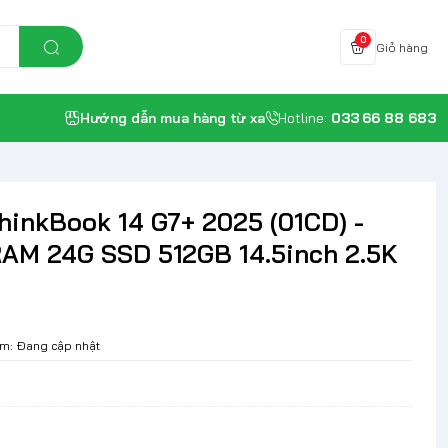
0
Giỏ hàng
Hướng dẫn mua hàng từ xa
Hotline:
033 66 88 683
hinkBook 14 G7+ 2025 (01CD) -
AM 24G SSD 512GB 14.5inch 2.5K
ẩm:
Đang cập nhật