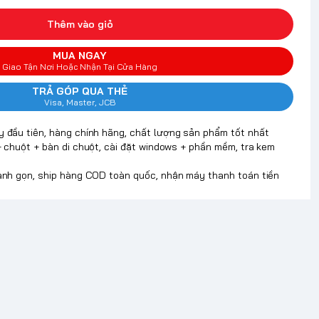
Thêm vào giỏ
MUA NGAY
Giao Tận Nơi Hoặc Nhận Tại Cửa Hàng
TRẢ GÓP QUA THẺ
Visa, Master, JCB
y đầu tiên, hàng chính hãng, chất lượng sản phẩm tốt nhất
+ chuột + bàn di chuột, cài đặt windows + phần mềm, tra kem
hanh gọn, ship hàng COD toàn quốc, nhận máy thanh toán tiền