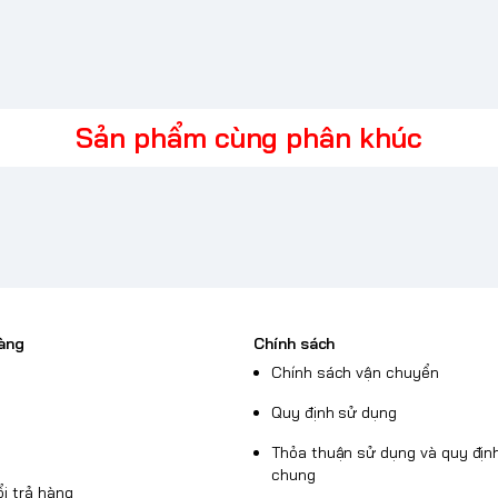
Sản phẩm cùng phân khúc
àng
Chính sách
enovo định vị là dòng
Chính sách vận chuyển
ng cần hiệu năng mạnh
Quy định sử dụng
 bền cao để sử dụng lâu
Thỏa thuận sử dụng và quy định
chung
i trả hàng