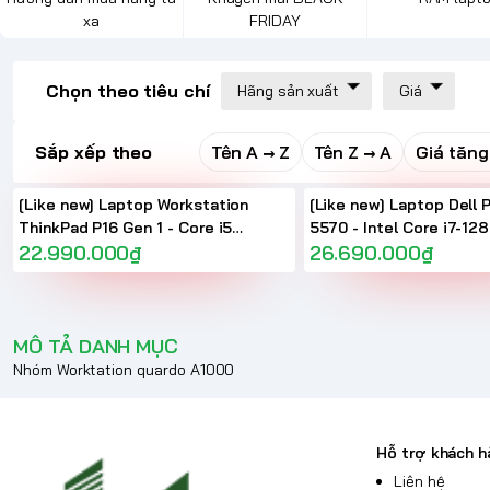
xa
FRIDAY
Chọn theo tiêu chí
Hãng sản xuất
Giá
Sắp xếp theo
Tên A → Z
Tên Z → A
Giá tăng
[Like new] Laptop Workstation
[Like new] Laptop Dell 
ThinkPad P16 Gen 1 - Core i5
5570 - Intel Core i7-12
12600HX RAM 16GB SSD 512G RTX
22.990.000₫
32GB | RTX A1000 | 15.6 
26.690.000₫
A1000 16 inch FHD
HD+
MÔ TẢ DANH MỤC
Nhóm Worktation quardo A1000
Hỗ trợ khách h
Liên hệ