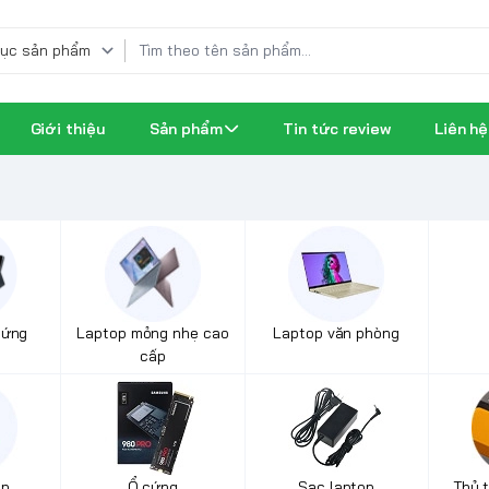
Giới thiệu
Sản phẩm
Tin tức review
Liên hệ
 ứng
Laptop mỏng nhẹ cao
Laptop văn phòng
cấp
op
Ổ cứng
Sạc laptop
Thủ 