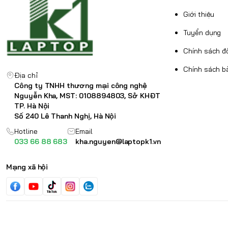
Giới thiệu
Tuyển dụng
Chính sách đổ
Chính sách b
Địa chỉ
Công ty TNHH thương mại công nghệ
Nguyễn Kha, MST: 0108894803, Sở KHĐT
TP. Hà Nội
Số 240 Lê Thanh Nghị, Hà Nội
Hotline
Email
033 66 88 683
kha.nguyen@laptopk1.vn
Mạng xã hội