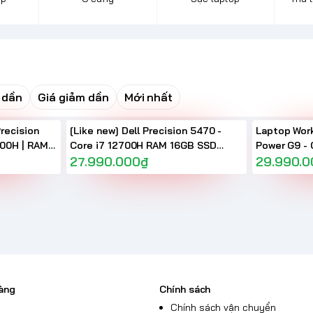
 dần
Giá giảm dần
Mới nhất
Precision
[Like new] Dell Precision 5470 -
Laptop Wor
800H | RAM
Core i7 12700H RAM 16GB SSD
Power G9 - 
Inch Full
512GB RTX A1000 14 Inch Full HD+
27.990.000₫
100% sRGB 
29.990.
àng
Chính sách
Chính sách vận chuyển