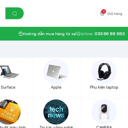
0
Giỏ hàng
Hướng dẫn mua hàng từ xa
Hotline:
033 66 88 683
Surface
Apple
Phụ kiện laptop
thuật máy tính
Tin tức công nghệ
CAMERA