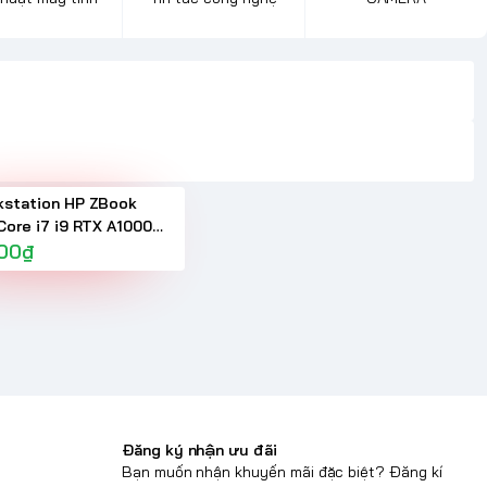
kstation HP ZBook
Core i7 i9 RTX A1000
15.6inch FHD
000₫
Đăng ký nhận ưu đãi
Bạn muốn nhận khuyến mãi đặc biệt? Đăng kí