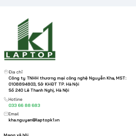
Địa chỉ
Công ty TNHH thương mại công nghệ Nguyễn Kha, MST:
0108894803, Sở KHĐT TP. Hà Nội
Số 240 Lê Thanh Nghị, Hà Nội
Hotline
033 66 88 683
Email
kha.nguyen@laptopk1.vn
Mạng xã hội