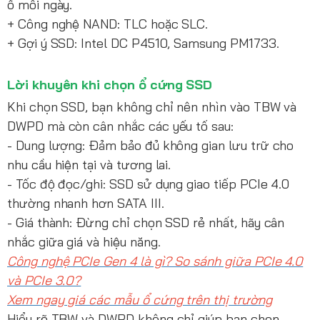
ổ mỗi ngày.
+ Công nghệ NAND: TLC hoặc SLC.
+ Gợi ý SSD: Intel DC P4510, Samsung PM1733.
Lời khuyên khi chọn ổ cứng SSD
Khi chọn SSD, bạn không chỉ nên nhìn vào TBW và
DWPD mà còn cân nhắc các yếu tố sau:
- Dung lượng: Đảm bảo đủ không gian lưu trữ cho
nhu cầu hiện tại và tương lai.
- Tốc độ đọc/ghi: SSD sử dụng giao tiếp PCIe 4.0
thường nhanh hơn SATA III.
- Giá thành: Đừng chỉ chọn SSD rẻ nhất, hãy cân
nhắc giữa giá và hiệu năng.
Công nghệ PCIe Gen 4 là gì? So sánh giữa PCIe 4.0
và PCIe 3.0?
Xem ngay giá các mẫu ổ cứng trên thị trường
Hiểu rõ TBW và DWPD không chỉ giúp bạn chọn