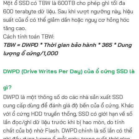
Một ổ SSD có TBW là 600TB cho phép ghi tối đa
600 terabyte dữ liệu. Sau khi vượt ngưỡng này, hiệu
suất của ổ có thể giảm dần hoặc nguy cơ hỏng hóc
tăng cao.
Cách tính toán TBW:
TBW = DWPD * Thời gian bảo hành * 365 * Dung
lượng ổ cứng/1,000
DWPD (Drive Writes Per Day) của ổ cứng SSD là
gì?
DWPD là một thông số do các nhà sản xuất SSD
cung cấp dùng để đánh giá độ bền của ổ cứng. Khác
với ổ cứng HDD truyền thống, SSD có giới hạn về số
lần đọc/ghi dữ liệu trước khi bị hao mòn, do tính
chất của bộ nhớ Flash. DWPD chính là số lần có thể
ghi đầy dung lượng ổ mỗi ngày trong suốt thời gian