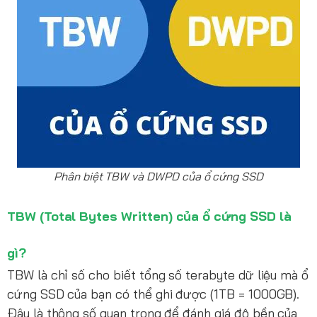
Phân biệt TBW và DWPD của ổ cứng SSD
TBW (Total Bytes Written) của ổ cứng SSD là
gì?
TBW là chỉ số cho biết tổng số terabyte dữ liệu mà ổ
cứng SSD của bạn có thể ghi được (1TB = 1000GB).
Đây là thông số quan trọng để đánh giá độ bền của