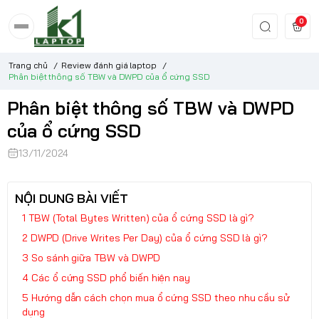
0
Trang chủ
/
Review đánh giá laptop
/
Phân biệt thông số TBW và DWPD của ổ cứng SSD
Phân biệt thông số TBW và DWPD
của ổ cứng SSD
13/11/2024
NỘI DUNG BÀI VIẾT
TBW (Total Bytes Written) của ổ cứng SSD là gì?
DWPD (Drive Writes Per Day) của ổ cứng SSD là gì?
So sánh giữa TBW và DWPD
Các ổ cứng SSD phổ biến hiện nay
Hướng dẫn cách chọn mua ổ cứng SSD theo nhu cầu sử
dụng