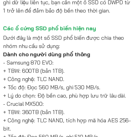
ghi dữ liệu liên tục, bạn cần một ổ SSD có DWPD từ
1 trở lên để đảm bảo độ bền theo thời gian.
Các ổ cứng SSD phổ biến hiện nay
Dưới đây là một số SSD phổ biến được chia theo
nhóm nhu cầu sử dụng:
Dành cho người dùng phổ thông
- Samsung 870 EVO:
+ TBW: 600TB (bản 1TB).
+ Công nghệ: TLC NAND.
+ Tốc độ: Đọc 560 MB/s, ghi 530 MB/s.
+ Lý do chọn: Độ bền cao, phù hợp lưu trữ lâu dài.
- Crucial MX500:
+ TBW: 360TB (bản 1TB).
+ Công nghệ: TLC NAND, tích hợp mã hóa AES 256-
bit.
+ Tốc độ: Đọc 560 MB/s, ghi 510 MB/s.