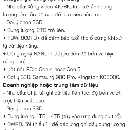
- Nhu cầu: Xử lý video 4K/8K, lưu trữ ảnh dung
lượng lớn, tốc độ cao để làm việc liên tục.
- Gợi ý chọn SSD:
+ Dung lượng: 2TB trở lên.
+ TBW: 800TB+ để đảm bảo tuổi thọ ổ cứng khi xử
lý dữ liệu nặng.
+ Công nghệ NAND: TLC (ưu tiên độ bền và hiệu
năng cao).
+ Kết nối: PCIe Gen 4 hoặc Gen 5.
+ Gợi ý SSD: Samsung 980 Pro, Kingston KC3000.
Doanh nghiệp hoặc trung tâm dữ liệu
- Nhu cầu: Chịu tải ghi dữ liệu liên tục, độ bền vượt
trội, hiệu suất cao.
- Gợi ý chọn SSD:
+ Dung lượng: 1TB - 4TB (tùy vào ứng dụng cụ thể).
+ DWPD: Tối thiểu 1+ để đáp ứng ghi đầy dung lượng