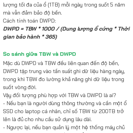
lượng tối đa của ổ (1TB) mỗi ngày trong suốt 5 năm
mà vẫn đảm bảo độ bền.
Cách tính toán DWPD:
DWPD = TBW * 1000 / (Dung lượng ổ cứng * Thời
gian bảo hành * 365)
So sánh giữa TBW và DWPD
Mặc dù DWPD và TBW đều liên quan đến độ bền,
DWPD tập trung vào tần suất ghi dữ liệu hàng ngày,
trong khi TBW đo lường khả năng ghi dữ liệu trong
suốt vòng đời.
Vậy đối tượng phù hợp với TBW và DWPD là ai?
- Nếu bạn là người dùng thông thường và cần một ổ
SSD cho laptop cá nhân, chỉ số TBW từ 200TB trở
lên là đủ cho nhu cầu sử dụng lâu dài.
- Ngược lại, nếu bạn quản lý một hệ thống máy chủ