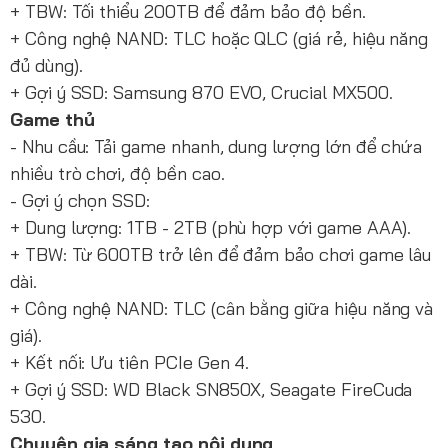
+ TBW: Tối thiểu 200TB để đảm bảo độ bền.
+ Công nghệ NAND: TLC hoặc QLC (giá rẻ, hiệu năng
đủ dùng).
+ Gợi ý SSD: Samsung 870 EVO, Crucial MX500.
Game thủ
- Nhu cầu: Tải game nhanh, dung lượng lớn để chứa
nhiều trò chơi, độ bền cao.
- Gợi ý chọn SSD:
+ Dung lượng: 1TB - 2TB (phù hợp với game AAA).
+ TBW: Từ 600TB trở lên để đảm bảo chơi game lâu
dài.
+ Công nghệ NAND: TLC (cân bằng giữa hiệu năng và
giá).
+ Kết nối: Ưu tiên PCIe Gen 4.
+ Gợi ý SSD: WD Black SN850X, Seagate FireCuda
530.
Chuyên gia sáng tạo nội dung