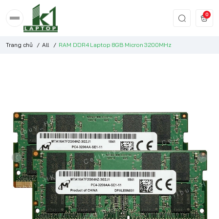
0
Trang chủ
/
All
/
RAM DDR4 Laptop 8GB Micron 3200MHz