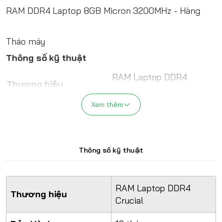
RAM DDR4 Laptop 8GB Micron 3200MHz - Hàng
Tháo máy
Thông số kỹ thuật
RAM Laptop DDR4
Thương hiệu
Crucial
Xem thêm
Bảo Hành
12 tháng
Dung lượng
8 GB
Thông số kỹ thuật
Tần số (Bus)
3200 MHz
Tương thích
2400, 2666, 3200 MHz
RAM Laptop DDR4
Thương hiệu
Crucial
Chuẩn
DDR4 Laptop