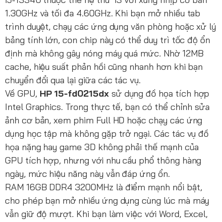
1.30GHz và tối đa 4.60GHz. Khi bạn mở nhiều tab
trình duyệt, chạy các ứng dụng văn phòng hoặc xử lý
bảng tính lớn, con chip này có thể duy trì tốc độ ổn
định mà không gây nóng máy quá mức. Nhờ 12MB
cache, hiệu suất phản hồi cũng nhanh hơn khi bạn
chuyển đổi qua lại giữa các tác vụ.
Về GPU,
HP 15-fd0215dx
sử dụng đồ họa tích hợp
Intel Graphics. Trong thực tế, bạn có thể chỉnh sửa
ảnh cơ bản, xem phim Full HD hoặc chạy các ứng
dụng học tập mà không gặp trở ngại. Các tác vụ đồ
họa nặng hay game 3D không phải thế mạnh của
GPU tích hợp, nhưng với nhu cầu phổ thông hàng
ngày, mức hiệu năng này vẫn đáp ứng ổn.
RAM 16GB DDR4 3200MHz là điểm mạnh nổi bật,
cho phép bạn mở nhiều ứng dụng cùng lúc mà máy
vẫn giữ độ mượt. Khi bạn làm việc với Word, Excel,