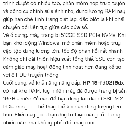
trình duyệt có nhiều tab, phần mềm họp trực tuyến
và công cụ chỉnh sửa ảnh nhẹ, dung lượng RAM này
giúp hạn chế tình trạng giật lag, đặc biệt là khi phải
chuyển đổi liên tục giữa các cửa sổ.
Về ổ cứng, máy trang bị 512GB SSD PCIe NVMe. Khi
bạn khởi động Windows, mở phần mềm hoặc truy
cập tệp dung lượng lớn, tốc độ phản hồi rất nhanh.
Không chỉ cải thiện hiệu suất tổng thể, SSD còn tạo
cảm giác máy hoạt động linh hoạt hơn đáng kể so
với ổ HDD truyền thống.
Cuối cùng, về khả năng nâng cấp,
HP 15-fd0215dx
có hai khe RAM, tuy nhiên máy đã được trang bị sẵn
16GB - mức đủ cao để bạn dùng lâu dài. Ổ SSD M.2
PCIe cũng có thể thay thế khi cần dung lượng lớn
hơn. Điều này giúp bạn duy trì hiệu năng tốt trong
nhiều năm mà không phải đổi máy mới.