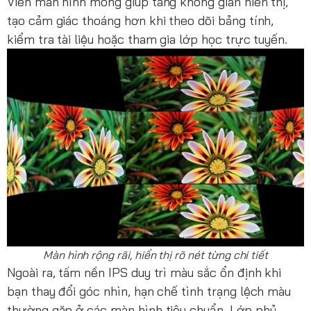
Viền màn hình mỏng giúp tăng không gian hiển thị,
tạo cảm giác thoáng hơn khi theo dõi bảng tính,
kiểm tra tài liệu hoặc tham gia lớp học trực tuyến.
Màn hình rộng rãi, hiển thị rõ nét từng chi tiết
Ngoài ra, tấm nền IPS duy trì màu sắc ổn định khi
bạn thay đổi góc nhìn, hạn chế tình trạng lệch màu
thường gặp ở các màn hình tiêu chuẩn. Lớp phủ