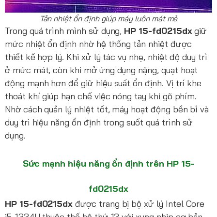
Tản nhiệt ổn định giúp máy luôn mát mẻ
Trong quá trình mình sử dụng,
HP 15-fd0215dx
giữ
mức nhiệt ổn định nhờ hệ thống tản nhiệt được
thiết kế hợp lý. Khi xử lý tác vụ nhẹ, nhiệt độ duy trì
ở mức mát, còn khi mở ứng dụng nặng, quạt hoạt
động mạnh hơn để giữ hiệu suất ổn định. Vị trí khe
thoát khí giúp hạn chế việc nóng tay khi gõ phím.
Nhờ cách quản lý nhiệt tốt, máy hoạt động bền bỉ và
duy trì hiệu năng ổn định trong suốt quá trình sử
dụng.
Sức mạnh hiệu năng ổn định trên HP 15-
fd0215dx
HP 15-fd0215dx
được trang bị bộ xử lý Intel Core
i5-1334U thuộc thế hệ thứ 13 với xung nhịp cơ bản