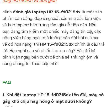
máy tính nhanh và đơn giản
Mình
đánh giá laptop HP 15-fd0215dx
là một sản
phẩm cân bằng, đáp ứng xuất sắc nhu cầu làm việc
và học tập cơ bản trong tầm giá dễ tiếp cận. Nếu
bạn đang tìm kiếm một chiếc máy đáng tin cậy cho
công việc hàng ngày mà không cần đòi hỏi quá cao
về đồ họa nặng, thì
HP 15-fd0215dx
chính là câu trả
lời. Bạn nghĩ sao về chiếc laptop này? Hãy để lại
bình luận ngay bên dưới để chia sẻ trải nghiệm và
cùng chúng tôi thảo luận nhé!
FAQ
1. Khi đặt laptop HP 15-fd0215dx lên đùi, máy có
gây khó chịu hay nóng ở mặt dưới không?