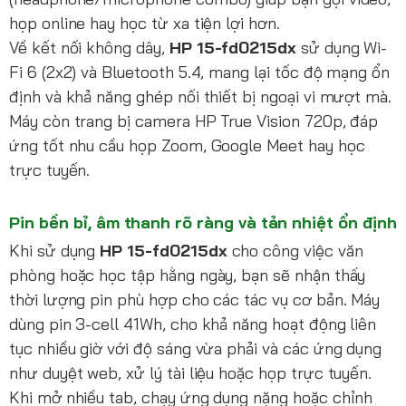
họp online hay học từ xa tiện lợi hơn.
Về kết nối không dây,
HP 15-fd0215dx
sử dụng Wi-
Fi 6 (2x2) và Bluetooth 5.4, mang lại tốc độ mạng ổn
định và khả năng ghép nối thiết bị ngoại vi mượt mà.
Máy còn trang bị camera HP True Vision 720p, đáp
ứng tốt nhu cầu họp Zoom, Google Meet hay học
trực tuyến.
Pin bền bỉ, âm thanh rõ ràng và tản nhiệt ổn định
Khi sử dụng
HP 15-fd0215dx
cho công việc văn
phòng hoặc học tập hằng ngày, bạn sẽ nhận thấy
thời lượng pin phù hợp cho các tác vụ cơ bản. Máy
dùng pin 3-cell 41Wh, cho khả năng hoạt động liên
tục nhiều giờ với độ sáng vừa phải và các ứng dụng
như duyệt web, xử lý tài liệu hoặc họp trực tuyến.
Khi mở nhiều tab, chạy ứng dụng nặng hoặc chỉnh